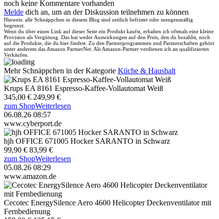
noch keine Kommentare vorhanden
Melde
dich an, um an der Diskussion teilnehmen zu können
Hinweis: alle Schnäppchen in diesem Blog sind zeitlich befristet oder mengenmäßig
begrenzt.
Wenn du über einen Link auf dieser Seite ein Produkt kaufst, erhalten ich oftmals eine kleine
Provision als Vergütung. Das hat weder Auswirkungen auf den Preis, den du bezahlst, noch
auf die Produkte, die du hier findest. Zu den Partnerprogrammen und Partnerschaften gehört
unter anderem das Amazon PartnerNet. Als Amazon-Partner verdienen ich an qualifizierten
Verkäufen.
Mehr Schnäppchen in der Kategorie
Küche & Haushalt
Krups EA 8161 Espresso-Kaffee-Vollautomat Weiß
345,00 €
249,99 €
zum Shop
Weiterlesen
06.08.26 08:57
www.cyberport.de
hjh OFFICE 671005 Hocker SARANTO in Schwarz
99,90 €
83,99 €
zum Shop
Weiterlesen
05.08.26 08:29
www.amazon.de
Cecotec EnergySilence Aero 4600 Helicopter Deckenventilator mit
Fernbedienung