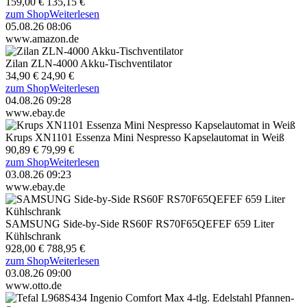
159,00 €
135,15 €
zum Shop
Weiterlesen
05.08.26 08:06
www.amazon.de
Zilan ZLN-4000 Akku-Tischventilator
34,90 €
24,90 €
zum Shop
Weiterlesen
04.08.26 09:28
www.ebay.de
Krups XN1101 Essenza Mini Nespresso Kapselautomat in Weiß
90,89 €
79,99 €
zum Shop
Weiterlesen
03.08.26 09:23
www.ebay.de
SAMSUNG Side-by-Side RS60F RS70F65QEFEF 659 Liter
Kühlschrank
928,00 €
788,95 €
zum Shop
Weiterlesen
03.08.26 09:00
www.otto.de