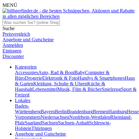
MENÜ
Suche
Preisvergleich
Angebote und Gutscheine
Anmelden
Eintragen
Discounter
Kategorien
Accessoires
Auto, Rad & Boot
Baby
Computer &
Büro
Drogerie
Elektronik & Foto
Handys & Smartphones
Haus
& Garten
Kleidung, Schuhe & Uhren
Küche &
Haushalt
Lebensmittel
Musik, Film & Bücher
Spielzeug
Sport &
Freizeit
Lokales
Baden-
Württemberg
Bayern
Berlin
Brandenburg
Bremen
Hamburg
Hesse
Vorpommern
Niedersachsen
Nordrhein-Westfalen
Rheinland-
Pfalz
Saarland
Sachsen
Sachsen-Anhalt
Schleswig-
Holstein
Thüringen
Angebote und Gutscheine