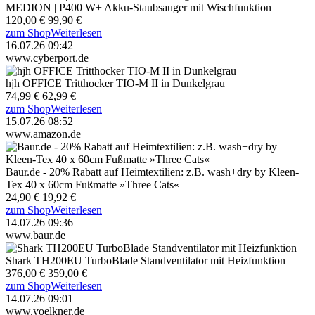
MEDION | P400 W+ Akku-Staubsauger mit Wischfunktion
120,00 €
99,90 €
zum Shop
Weiterlesen
16.07.26 09:42
www.cyberport.de
hjh OFFICE Tritthocker TIO-M II in Dunkelgrau
74,99 €
62,99 €
zum Shop
Weiterlesen
15.07.26 08:52
www.amazon.de
Baur.de - 20% Rabatt auf Heimtextilien: z.B. wash+dry by Kleen-
Tex 40 x 60cm Fußmatte »Three Cats«
24,90 €
19,92 €
zum Shop
Weiterlesen
14.07.26 09:36
www.baur.de
Shark TH200EU TurboBlade Standventilator mit Heizfunktion
376,00 €
359,00 €
zum Shop
Weiterlesen
14.07.26 09:01
www.voelkner.de