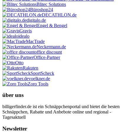
Blitec Solutions
Büroshop24
DECATHLON.de
digitalo.de
Engel & Bengel
Gravis
idealo
MacTrade
Neckermann.de
office discount
Office-Partner
Otto
Rakuten
SportScheck
voelkner.de
Zoro Tools
über uns
billigerfinder.de ist ein Schnäppchenportal und bietet die besten
Schnäppchen, Rabatte und Anbebote online und regional -
Tagesaktuell
Newsletter