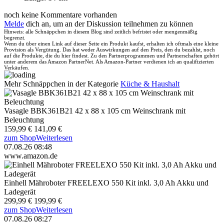
noch keine Kommentare vorhanden
Melde
dich an, um an der Diskussion teilnehmen zu können
Hinweis: alle Schnäppchen in diesem Blog sind zeitlich befristet oder mengenmäßig
begrenzt.
Wenn du über einen Link auf dieser Seite ein Produkt kaufst, erhalten ich oftmals eine kleine
Provision als Vergütung. Das hat weder Auswirkungen auf den Preis, den du bezahlst, noch
auf die Produkte, die du hier findest. Zu den Partnerprogrammen und Partnerschaften gehört
unter anderem das Amazon PartnerNet. Als Amazon-Partner verdienen ich an qualifizierten
Verkäufen.
Mehr Schnäppchen in der Kategorie
Küche & Haushalt
Vasagle BBK361B21 42 x 88 x 105 cm Weinschrank mit
Beleuchtung
159,99 €
141,09 €
zum Shop
Weiterlesen
07.08.26 08:48
www.amazon.de
Einhell Mähroboter FREELEXO 550 Kit inkl. 3,0 Ah Akku und
Ladegerät
299,99 €
199,99 €
zum Shop
Weiterlesen
07.08.26 08:27