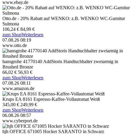
www.ebay.de
Otto.de - 20% Rabatt auf WENKO: z.B. WENKO WC-Garnitur
Sulmona
106,24 €
84,99 €
zum Shop
Weiterlesen
07.08.26 08:19
www.otto.de
hansgrohe 41770140 AddStoris Handtuchhalter zweiarmig in
Brushed Bronze
66,02 €
56,93 €
zum Shop
Weiterlesen
07.08.26 08:11
www.amazon.de
Krups EA 8161 Espresso-Kaffee-Vollautomat Weiß
345,00 €
249,99 €
zum Shop
Weiterlesen
06.08.26 08:57
www.cyberport.de
hjh OFFICE 671005 Hocker SARANTO in Schwarz