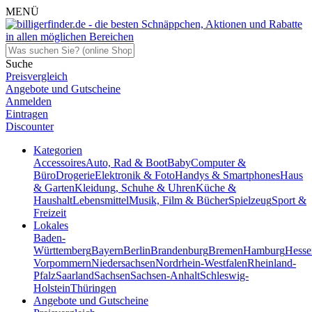
MENÜ
Suche
Preisvergleich
Angebote und Gutscheine
Anmelden
Eintragen
Discounter
Kategorien
Accessoires
Auto, Rad & Boot
Baby
Computer &
Büro
Drogerie
Elektronik & Foto
Handys & Smartphones
Haus
& Garten
Kleidung, Schuhe & Uhren
Küche &
Haushalt
Lebensmittel
Musik, Film & Bücher
Spielzeug
Sport &
Freizeit
Lokales
Baden-
Württemberg
Bayern
Berlin
Brandenburg
Bremen
Hamburg
Hesse
Vorpommern
Niedersachsen
Nordrhein-Westfalen
Rheinland-
Pfalz
Saarland
Sachsen
Sachsen-Anhalt
Schleswig-
Holstein
Thüringen
Angebote und Gutscheine