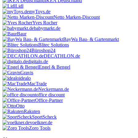
IKEA Deutschland
Lidl
myToys.de
Netto Marken-Discount
Yves Rocher
babymarkt.de
Baur
BayWa Bau- & Gartenmarkt
Blitec Solutions
Büroshop24
DECATHLON.de
digitalo.de
Engel & Bengel
Gravis
idealo
MacTrade
Neckermann.de
office discount
Office-Partner
Otto
Rakuten
SportScheck
voelkner.de
Zoro Tools