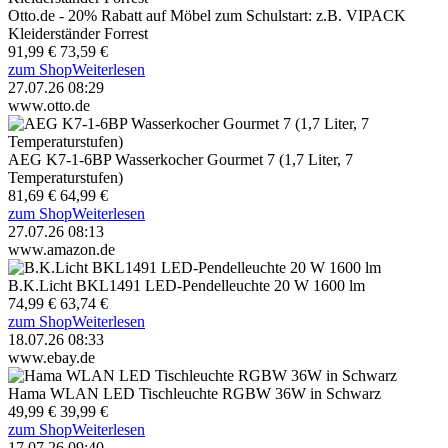
Otto.de - 20% Rabatt auf Möbel zum Schulstart: z.B. VIPACK
Kleiderständer Forrest
91,99 €
73,59 €
zum Shop
Weiterlesen
27.07.26 08:29
www.otto.de
AEG K7-1-6BP Wasserkocher Gourmet 7 (1,7 Liter, 7
Temperaturstufen)
81,69 €
64,99 €
zum Shop
Weiterlesen
27.07.26 08:13
www.amazon.de
B.K.Licht BKL1491 LED-Pendelleuchte 20 W 1600 lm
74,99 €
63,74 €
zum Shop
Weiterlesen
18.07.26 08:33
www.ebay.de
Hama WLAN LED Tischleuchte RGBW 36W in Schwarz
49,99 €
39,99 €
zum Shop
Weiterlesen
17.07.26 09:40