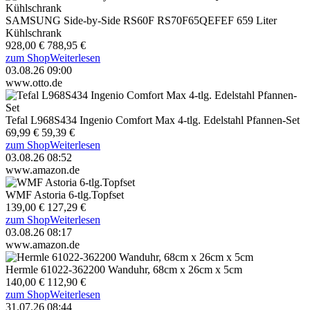
SAMSUNG Side-by-Side RS60F RS70F65QEFEF 659 Liter
Kühlschrank
928,00 €
788,95 €
zum Shop
Weiterlesen
03.08.26 09:00
www.otto.de
Tefal L968S434 Ingenio Comfort Max 4-tlg. Edelstahl Pfannen-Set
69,99 €
59,39 €
zum Shop
Weiterlesen
03.08.26 08:52
www.amazon.de
WMF Astoria 6-tlg.Topfset
139,00 €
127,29 €
zum Shop
Weiterlesen
03.08.26 08:17
www.amazon.de
Hermle 61022-362200 Wanduhr, 68cm x 26cm x 5cm
140,00 €
112,90 €
zum Shop
Weiterlesen
31.07.26 08:44