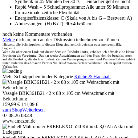
Synthetik in 45 Minuten bei 30 °C – einfacher geht es nicht
Rapid Wash – 5 Schnellprogramme: Alle unter 59 Minuten
für maximale zeitliche Flexibilität
Energieeffizienzklasse: C (Skala von A bis G – Bestwert: A)
Abmessungen (HxBxT): 90x40x60 cm
noch keine Kommentare vorhanden
Melde
dich an, um an der Diskussion teilnehmen zu können
Hinweis: alle Schnäppchen in diesem Blog sind zeitlich befristet oder mengenmäßig
begrenzt.
Wenn du über einen Link auf dieser Seite ein Produkt kaufst, erhalten ich oftmals eine kleine
Provision als Vergütung. Das hat weder Auswirkungen auf den Preis, den du bezahlst, noch
auf die Produkte, die du hier findest. Zu den Partnerprogrammen und Partnerschaften gehört
unter anderem das Amazon PartnerNet. Als Amazon-Partner verdienen ich an qualifizierten
Verkäufen.
Mehr Schnäppchen in der Kategorie
Küche & Haushalt
Vasagle BBK361B21 42 x 88 x 105 cm Weinschrank mit
Beleuchtung
159,99 €
141,09 €
zum Shop
Weiterlesen
07.08.26 08:48
www.amazon.de
Einhell Mähroboter FREELEXO 550 Kit inkl. 3,0 Ah Akku und