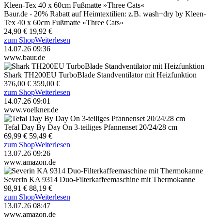
Baur.de - 20% Rabatt auf Heimtextilien: z.B. wash+dry by Kleen-
Tex 40 x 60cm Fußmatte »Three Cats«
24,90 €
19,92 €
zum Shop
Weiterlesen
14.07.26 09:36
www.baur.de
Shark TH200EU TurboBlade Standventilator mit Heizfunktion
376,00 €
359,00 €
zum Shop
Weiterlesen
14.07.26 09:01
www.voelkner.de
Tefal Day By Day On 3-teiliges Pfannenset 20/24/28 cm
69,99 €
59,49 €
zum Shop
Weiterlesen
13.07.26 09:26
www.amazon.de
Severin KA 9314 Duo-Filterkaffeemaschine mit Thermokanne
98,91 €
88,19 €
zum Shop
Weiterlesen
13.07.26 08:47
www.amazon.de