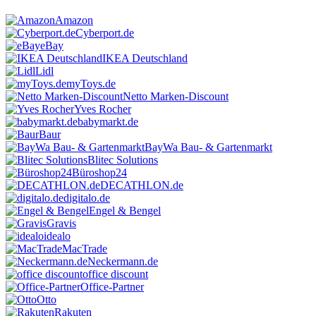
Amazon
Cyberport.de
eBay
IKEA Deutschland
Lidl
myToys.de
Netto Marken-Discount
Yves Rocher
babymarkt.de
Baur
BayWa Bau- & Gartenmarkt
Blitec Solutions
Büroshop24
DECATHLON.de
digitalo.de
Engel & Bengel
Gravis
idealo
MacTrade
Neckermann.de
office discount
Office-Partner
Otto
Rakuten