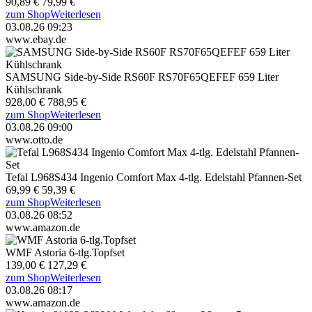
90,89 €
79,99 €
zum Shop
Weiterlesen
03.08.26 09:23
www.ebay.de
SAMSUNG Side-by-Side RS60F RS70F65QEFEF 659 Liter
Kühlschrank
928,00 €
788,95 €
zum Shop
Weiterlesen
03.08.26 09:00
www.otto.de
Tefal L968S434 Ingenio Comfort Max 4-tlg. Edelstahl Pfannen-Set
69,99 €
59,39 €
zum Shop
Weiterlesen
03.08.26 08:52
www.amazon.de
WMF Astoria 6-tlg.Topfset
139,00 €
127,29 €
zum Shop
Weiterlesen
03.08.26 08:17
www.amazon.de