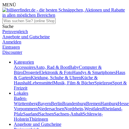
MENÜ
Suche
Preisvergleich
Angebote und Gutscheine
Anmelden
Eintragen
Discounter
Kategorien
Accessoires
Auto, Rad & Boot
Baby
Computer &
Büro
Drogerie
Elektronik & Foto
Handys & Smartphones
Haus
& Garten
Kleidung, Schuhe & Uhren
Küche &
Haushalt
Lebensmittel
Musik, Film & Bücher
Spielzeug
Sport &
Freizeit
Lokales
Baden-
Württemberg
Bayern
Berlin
Brandenburg
Bremen
Hamburg
Hesse
Vorpommern
Niedersachsen
Nordrhein-Westfalen
Rheinland-
Pfalz
Saarland
Sachsen
Sachsen-Anhalt
Schleswig-
Holstein
Thüringen
Angebote und Gutscheine