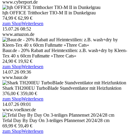
www.cyberport.de
hjh OFFICE Tritthocker TIO-M II in Dunkelgrau
74,99 €
62,99 €
zum Shop
Weiterlesen
15.07.26 08:52
www.amazon.de
Baur.de - 20% Rabatt auf Heimtextilien: z.B. wash+dry by Kleen-
Tex 40 x 60cm Fußmatte »Three Cats«
24,90 €
19,92 €
zum Shop
Weiterlesen
14.07.26 09:36
www.baur.de
Shark TH200EU TurboBlade Standventilator mit Heizfunktion
376,00 €
359,00 €
zum Shop
Weiterlesen
14.07.26 09:01
www.voelkner.de
Tefal Day By Day On 3-teiliges Pfannenset 20/24/28 cm
69,99 €
59,49 €
zum Shop
Weiterlesen