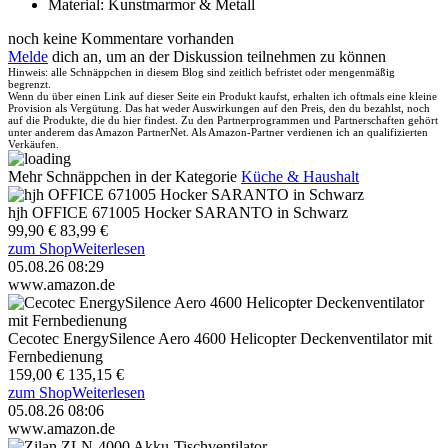
Material: Kunstmarmor & Metall
noch keine Kommentare vorhanden
Melde
dich an, um an der Diskussion teilnehmen zu können
Hinweis: alle Schnäppchen in diesem Blog sind zeitlich befristet oder mengenmäßig
begrenzt.
Wenn du über einen Link auf dieser Seite ein Produkt kaufst, erhalten ich oftmals eine kleine
Provision als Vergütung. Das hat weder Auswirkungen auf den Preis, den du bezahlst, noch
auf die Produkte, die du hier findest. Zu den Partnerprogrammen und Partnerschaften gehört
unter anderem das Amazon PartnerNet. Als Amazon-Partner verdienen ich an qualifizierten
Verkäufen.
Mehr Schnäppchen in der Kategorie
Küche & Haushalt
hjh OFFICE 671005 Hocker SARANTO in Schwarz
99,90 €
83,99 €
zum Shop
Weiterlesen
05.08.26 08:29
www.amazon.de
Cecotec EnergySilence Aero 4600 Helicopter Deckenventilator mit
Fernbedienung
159,00 €
135,15 €
zum Shop
Weiterlesen
05.08.26 08:06
www.amazon.de