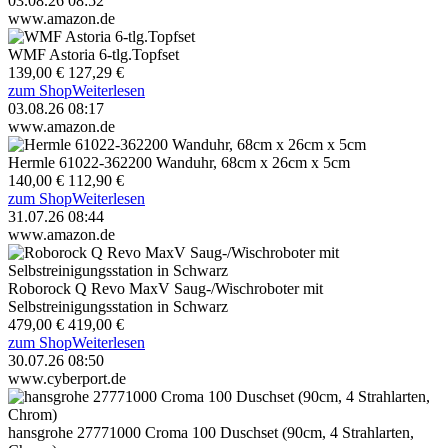
03.08.26 08:52
www.amazon.de
WMF Astoria 6-tlg.Topfset
139,00 €
127,29 €
zum Shop
Weiterlesen
03.08.26 08:17
www.amazon.de
Hermle 61022-362200 Wanduhr, 68cm x 26cm x 5cm
140,00 €
112,90 €
zum Shop
Weiterlesen
31.07.26 08:44
www.amazon.de
Roborock Q Revo MaxV Saug-/Wischroboter mit
Selbstreinigungsstation in Schwarz
479,00 €
419,00 €
zum Shop
Weiterlesen
30.07.26 08:50
www.cyberport.de
hansgrohe 27771000 Croma 100 Duschset (90cm, 4 Strahlarten,