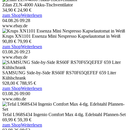
Zilan ZLN-4000 Akku-Tischventilator
34,90 €
24,90 €
zum Shop
Weiterlesen
04.08.26 09:28
www.ebay.de
Krups XN1101 Essenza Mini Nespresso Kapselautomat in Weiß
90,89 €
79,99 €
zum Shop
Weiterlesen
03.08.26 09:23
www.ebay.de
SAMSUNG Side-by-Side RS60F RS70F65QEFEF 659 Liter
Kühlschrank
928,00 €
788,95 €
zum Shop
Weiterlesen
03.08.26 09:00
www.otto.de
Tefal L968S434 Ingenio Comfort Max 4-tlg. Edelstahl Pfannen-Set
69,99 €
59,39 €
zum Shop
Weiterlesen