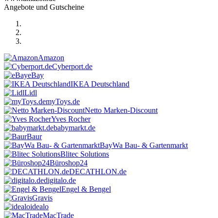
Angebote und Gutscheine
Amazon
Cyberport.de
eBay
IKEA Deutschland
Lidl
myToys.de
Netto Marken-Discount
Yves Rocher
babymarkt.de
Baur
BayWa Bau- & Gartenmarkt
Blitec Solutions
Büroshop24
DECATHLON.de
digitalo.de
Engel & Bengel
Gravis
idealo
MacTrade