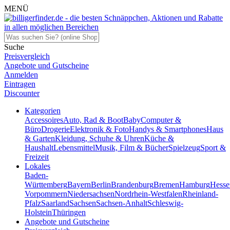
MENÜ
Suche
Preisvergleich
Angebote und Gutscheine
Anmelden
Eintragen
Discounter
Kategorien
Accessoires
Auto, Rad & Boot
Baby
Computer &
Büro
Drogerie
Elektronik & Foto
Handys & Smartphones
Haus
& Garten
Kleidung, Schuhe & Uhren
Küche &
Haushalt
Lebensmittel
Musik, Film & Bücher
Spielzeug
Sport &
Freizeit
Lokales
Baden-
Württemberg
Bayern
Berlin
Brandenburg
Bremen
Hamburg
Hesse
Vorpommern
Niedersachsen
Nordrhein-Westfalen
Rheinland-
Pfalz
Saarland
Sachsen
Sachsen-Anhalt
Schleswig-
Holstein
Thüringen
Angebote und Gutscheine