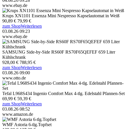
04.08.26 09:28
www.ebay.de
Krups XN1101 Essenza Mini Nespresso Kapselautomat in Weiß
90,89 €
79,99 €
zum Shop
Weiterlesen
03.08.26 09:23
www.ebay.de
SAMSUNG Side-by-Side RS60F RS70F65QEFEF 659 Liter
Kühlschrank
928,00 €
788,95 €
zum Shop
Weiterlesen
03.08.26 09:00
www.otto.de
Tefal L968S434 Ingenio Comfort Max 4-tlg. Edelstahl Pfannen-Set
69,99 €
59,39 €
zum Shop
Weiterlesen
03.08.26 08:52
www.amazon.de
WMF Astoria 6-tlg.Topfset