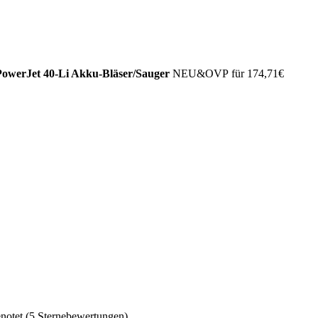
owerJet 40-Li Akku-Bläser/Sauger
NEU&OVP für 174,71€
notet (5 Sternebewertungen).