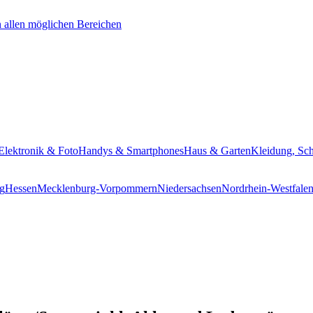
Elektronik & Foto
Handys & Smartphones
Haus & Garten
Kleidung, Sc
g
Hessen
Mecklenburg-Vorpommern
Niedersachsen
Nordrhein-Westfale