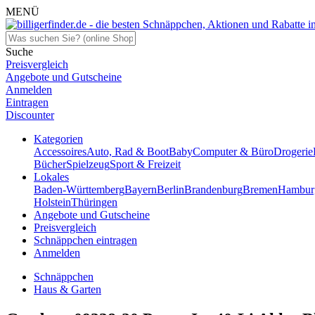
MENÜ
Suche
Preisvergleich
Angebote und Gutscheine
Anmelden
Eintragen
Discounter
Kategorien
Accessoires
Auto, Rad & Boot
Baby
Computer & Büro
Drogerie
Bücher
Spielzeug
Sport & Freizeit
Lokales
Baden-Württemberg
Bayern
Berlin
Brandenburg
Bremen
Hambur
Holstein
Thüringen
Angebote und Gutscheine
Preisvergleich
Schnäppchen eintragen
Anmelden
Schnäppchen
Haus & Garten