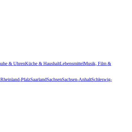
huhe & Uhren
Küche & Haushalt
Lebensmittel
Musik, Film &
n
Rheinland-Pfalz
Saarland
Sachsen
Sachsen-Anhalt
Schleswig-