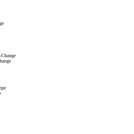
Change
e