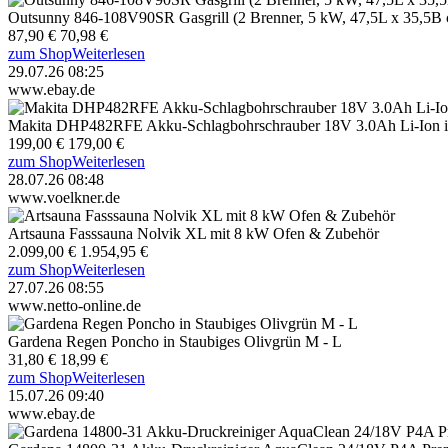
Outsunny 846-108V90SR Gasgrill (2 Brenner, 5 kW, 47,5L x 35,5B c
87,90 €
70,98 €
zum Shop
Weiterlesen
29.07.26 08:25
www.ebay.de
Makita DHP482RFE Akku-Schlagbohrschrauber 18V 3.0Ah Li-Ion in
199,00 €
179,00 €
zum Shop
Weiterlesen
28.07.26 08:48
www.voelkner.de
Artsauna Fasssauna Nolvik XL mit 8 kW Ofen & Zubehör
2.099,00 €
1.954,95 €
zum Shop
Weiterlesen
27.07.26 08:55
www.netto-online.de
Gardena Regen Poncho in Staubiges Olivgrün M - L
31,80 €
18,99 €
zum Shop
Weiterlesen
15.07.26 09:40
www.ebay.de