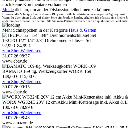
noch keine Kommentare vorhanden
Melde
dich an, um an der Diskussion teilnehmen zu können
Hinweis: alle Schnäppchen in diesem Blog sind zeitlich befristet oder mengenmäßig begrenzt.
Wenn du über einen Link auf dieser Seite ein Produkt kaufst, erhalten ich oftmals eine kleine
anderem das Amazon PartnerNet. Als Amazon-Partner verdienen ich an qualifizierten Verkäufe
Mehr Schnäppchen in der Kategorie
Haus & Garten
TECPO 1/2" 1/4" 3/8" Drehmomentschlüssel Set
92,99 €
84,99 €
zum Shop
Weiterlesen
31.07.26 08:37
www.ebay.de
BAMATO 169-tlg. Werkzeugkoffer WORK-169
149,00 €
115,00 €
zum Shop
Weiterlesen
30.07.26 09:15
www.ebay.de
WORX WG324E 20V 12 cm Akku Mini-Kettensäge inkl. Akku & La
100,78 €
78,99 €
zum Shop
Weiterlesen
29.07.26 08:43
www.amazon.de