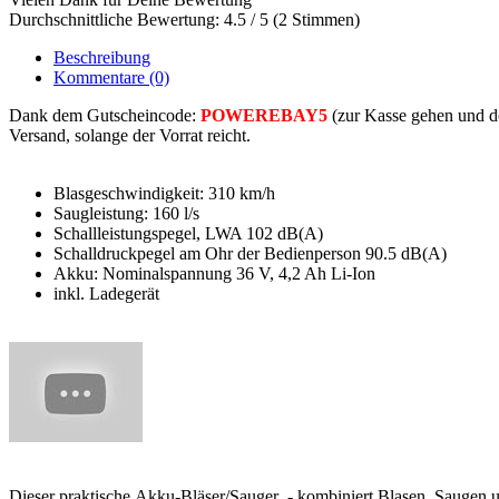
Durchschnittliche Bewertung: 4.5 / 5 (2 Stimmen)
Beschreibung
Kommentare
(0)
Dank dem Gutscheincode:
POWEREBAY5
(zur Kasse gehen und d
Versand, solange der Vorrat reicht.
Blasgeschwindigkeit: 310 km/h
Saugleistung: 160 l/s
Schallleistungspegel, LWA 102 dB(A)
Schalldruckpegel am Ohr der Bedienperson 90.5 dB(A)
Akku: Nominalspannung 36 V, 4,2 Ah Li-Ion
inkl. Ladegerät
Dieser praktische Akku-Bläser/Sauger - kombiniert Blasen, Saugen