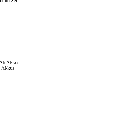
mium Set
h Akkus