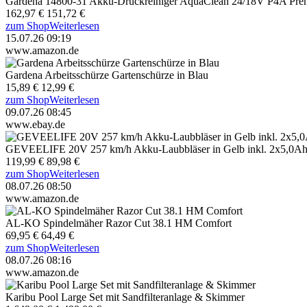
Gardena 14800-31 Akku-Druckreiniger AquaClean 24/18V P4A Pre
162,97 €
151,72 €
zum Shop
Weiterlesen
15.07.26 09:19
www.amazon.de
Gardena Arbeitsschürze Gartenschürze in Blau
15,89 €
12,99 €
zum Shop
Weiterlesen
09.07.26 08:45
www.ebay.de
GEVEELIFE 20V 257 km/h Akku-Laubbläser in Gelb inkl. 2x5,0A
119,99 €
89,98 €
zum Shop
Weiterlesen
08.07.26 08:50
www.amazon.de
AL-KO Spindelmäher Razor Cut 38.1 HM Comfort
69,95 €
64,49 €
zum Shop
Weiterlesen
08.07.26 08:16
www.amazon.de
Karibu Pool Large Set mit Sandfilteranlage & Skimmer