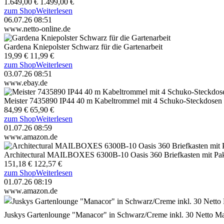
1.649,00 €
1.499,00 €
zum Shop
Weiterlesen
06.07.26 08:51
www.netto-online.de
Gardena Kniepolster Schwarz für die Gartenarbeit
19,99 €
11,99 €
zum Shop
Weiterlesen
03.07.26 08:51
www.ebay.de
Meister 7435890 IP44 40 m Kabeltrommel mit 4 Schuko-Steckdosen
84,99 €
65,90 €
zum Shop
Weiterlesen
01.07.26 08:59
www.amazon.de
Architectural MAILBOXES 6300B-10 Oasis 360 Briefkasten mit Pak
151,18 €
122,57 €
zum Shop
Weiterlesen
01.07.26 08:19
www.amazon.de
Juskys Gartenlounge "Manacor" in Schwarz/Creme inkl. 30 Netto Ma