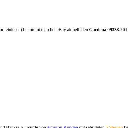
ort einlösen) bekommt man bei eBay aktuell den
Gardena 09338-20 P
 und Häckseln - wurde von
Amazon Kunden
mit sehr guten
5 Sternen
be