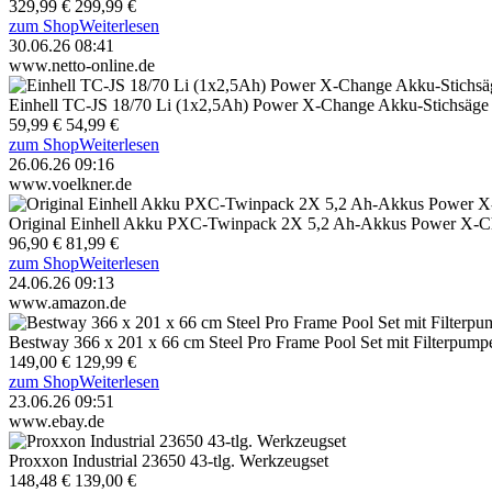
329,99 €
299,99 €
zum Shop
Weiterlesen
30.06.26 08:41
www.netto-online.de
Einhell TC-JS 18/70 Li (1x2,5Ah) Power X-Change Akku-Stichsäge
59,99 €
54,99 €
zum Shop
Weiterlesen
26.06.26 09:16
www.voelkner.de
Original Einhell Akku PXC-Twinpack 2X 5,2 Ah-Akkus Power X-
96,90 €
81,99 €
zum Shop
Weiterlesen
24.06.26 09:13
www.amazon.de
Bestway 366 x 201 x 66 cm Steel Pro Frame Pool Set mit Filterpump
149,00 €
129,99 €
zum Shop
Weiterlesen
23.06.26 09:51
www.ebay.de
Proxxon Industrial 23650 43-tlg. Werkzeugset
148,48 €
139,00 €