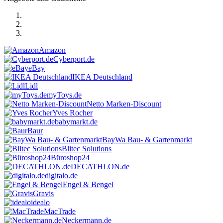
Amazon
Cyberport.de
eBay
IKEA Deutschland
Lidl
myToys.de
Netto Marken-Discount
Yves Rocher
babymarkt.de
Baur
BayWa Bau- & Gartenmarkt
Blitec Solutions
Büroshop24
DECATHLON.de
digitalo.de
Engel & Bengel
Gravis
idealo
MacTrade
Neckermann.de