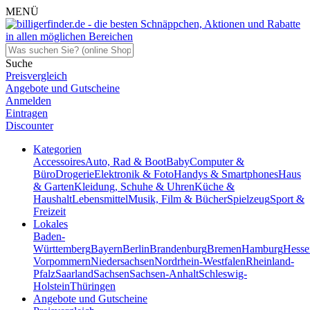
MENÜ
Suche
Preisvergleich
Angebote und Gutscheine
Anmelden
Eintragen
Discounter
Kategorien
Accessoires
Auto, Rad & Boot
Baby
Computer &
Büro
Drogerie
Elektronik & Foto
Handys & Smartphones
Haus
& Garten
Kleidung, Schuhe & Uhren
Küche &
Haushalt
Lebensmittel
Musik, Film & Bücher
Spielzeug
Sport &
Freizeit
Lokales
Baden-
Württemberg
Bayern
Berlin
Brandenburg
Bremen
Hamburg
Hesse
Vorpommern
Niedersachsen
Nordrhein-Westfalen
Rheinland-
Pfalz
Saarland
Sachsen
Sachsen-Anhalt
Schleswig-
Holstein
Thüringen
Angebote und Gutscheine