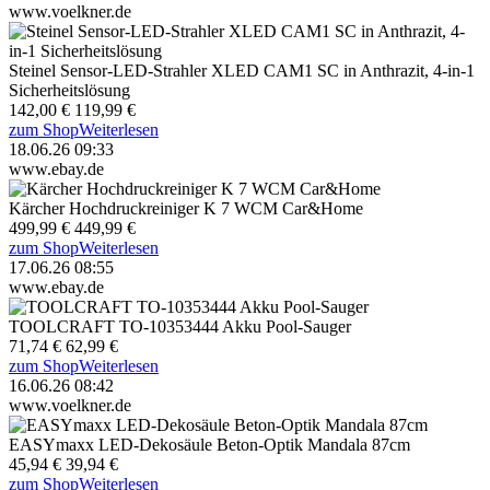
www.voelkner.de
Steinel Sensor-LED-Strahler XLED CAM1 SC in Anthrazit, 4-in-1
Sicherheitslösung
142,00 €
119,99 €
zum Shop
Weiterlesen
18.06.26 09:33
www.ebay.de
Kärcher Hochdruckreiniger K 7 WCM Car&Home
499,99 €
449,99 €
zum Shop
Weiterlesen
17.06.26 08:55
www.ebay.de
TOOLCRAFT TO-10353444 Akku Pool-Sauger
71,74 €
62,99 €
zum Shop
Weiterlesen
16.06.26 08:42
www.voelkner.de
EASYmaxx LED-Dekosäule Beton-Optik Mandala 87cm
45,94 €
39,94 €
zum Shop
Weiterlesen