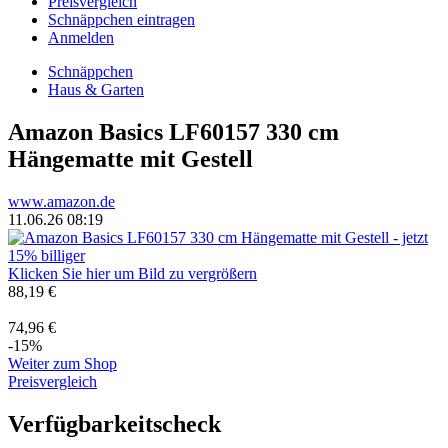
Preisvergleich
Schnäppchen eintragen
Anmelden
Schnäppchen
Haus & Garten
Amazon Basics LF60157 330 cm
Hängematte mit Gestell
www.amazon.de
11.06.26 08:19
Klicken Sie hier um Bild zu vergrößern
88,19 €
74,96 €
-15%
Weiter zum Shop
Preisvergleich
Verfügbarkeitscheck