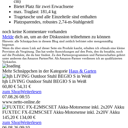
cm)
Bietet Platz für zwei Erwachsene
max. Traglast: 181,4 kg
Tragetasche und alle Einzelteile sind enthalten
Platzsparendes, robustes 2,74-m-Stahlgestell
noch keine Kommentare vorhanden
Melde
dich an, um an der Diskussion teilnehmen zu können
Hinweis: alle Schnäppchen in diesem Blog sind zeitlich befristet oder mengenmäßig
begrenzt.
Wenn du über einen Link auf dieser Seite ein Produkt kaufst, erhalten ich oftmals eine kleine
Provision als Vergütung. Das hat weder Auswirkungen auf den Preis, den du bezahlst, noch
auf die Produkte, die du hier findest. Zu den Partnerprogrammen und Partnerschaften gehört
unter anderem das Amazon PartnerNet. Als Amazon-Partner verdienen ich an qualifizierten
Verkäufen.
Mehr Schnäppchen in der Kategorie
Haus & Garten
hjh LIVING Outdoor Stuhl BEGIO S in Weiß
60,80 €
54,31 €
zum Shop
Weiterlesen
07.08.26 08:55
www.netto-online.de
FUXTEC FX-E2MSCSET Akku-Motorsense inkl. 2x20V Akku
145,20 €
134,00 €
zum Shop
Weiterlesen
06.08.26 09:10