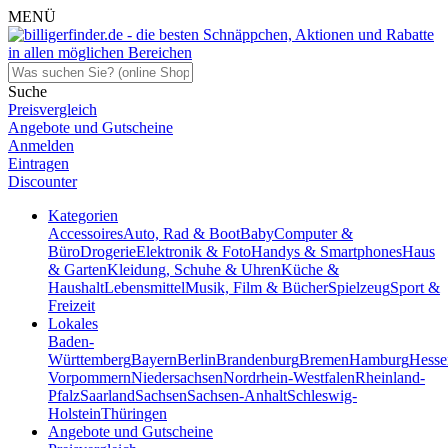
MENÜ
Suche
Preisvergleich
Angebote und Gutscheine
Anmelden
Eintragen
Discounter
Kategorien
Accessoires
Auto, Rad & Boot
Baby
Computer &
Büro
Drogerie
Elektronik & Foto
Handys & Smartphones
Haus
& Garten
Kleidung, Schuhe & Uhren
Küche &
Haushalt
Lebensmittel
Musik, Film & Bücher
Spielzeug
Sport &
Freizeit
Lokales
Baden-
Württemberg
Bayern
Berlin
Brandenburg
Bremen
Hamburg
Hesse
Vorpommern
Niedersachsen
Nordrhein-Westfalen
Rheinland-
Pfalz
Saarland
Sachsen
Sachsen-Anhalt
Schleswig-
Holstein
Thüringen
Angebote und Gutscheine