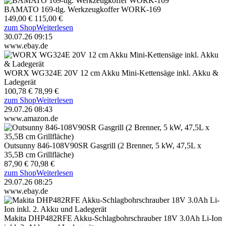
BAMATO 169-tlg. Werkzeugkoffer WORK-169
149,00 €
115,00 €
zum Shop
Weiterlesen
30.07.26 09:15
www.ebay.de
WORX WG324E 20V 12 cm Akku Mini-Kettensäge inkl. Akku &
Ladegerät
100,78 €
78,99 €
zum Shop
Weiterlesen
29.07.26 08:43
www.amazon.de
Outsunny 846-108V90SR Gasgrill (2 Brenner, 5 kW, 47,5L x
35,5B cm Grillfläche)
87,90 €
70,98 €
zum Shop
Weiterlesen
29.07.26 08:25
www.ebay.de
Makita DHP482RFE Akku-Schlagbohrschrauber 18V 3.0Ah Li-Ion