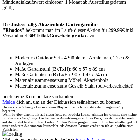
Mindesteinkaufswert einlösbar. 1 Monat ab Ausstellungsdatum
gültig.
Die
Juskys 5-tlg. Akazienholz Gartengarnitur
"Rhodos"
bekommt man im Laufe dieser Aktion für 299,99€ inkl.
Versand und
30€ Filial-Gutschein gratis
dazu.
Modernes Outdoor Set - 4 Stühle mit Armlehnen, Tisch &
Auflagen
Maße Gartenstuhl (BxTxH): 60 x 57 x 89 cm
Maße Gartentisch (BxLxH): 90 x 150 x 74 cm
Materialzusammensetzung Möbel: Akazienholz
Materialzusammensetzung Gestell: Stahl (pulverbeschichtet)
noch keine Kommentare vorhanden
Melde
dich an, um an der Diskussion teilnehmen zu können
Hinweis: alle Schnäppchen in diesem Blog sind zeitlich befristet oder mengenmäßig
begrenzt.
Wenn du über einen Link auf dieser Seite ein Produkt kaufst, erhalten ich oftmals eine kleine
Provision als Vergütung. Das hat weder Auswirkungen auf den Preis, den du bezahlst, noch
auf die Produkte, die du hier findest. Zu den Partnerprogrammen und Partnerschaften gehört
unter anderem das Amazon PartnerNet. Als Amazon-Partner verdienen ich an qualifizierten
Verkäufen.
Mehr Schnäppchen in der Kategorie
Haus & Garten