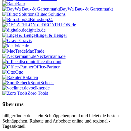
Baur
BayWa Bau- & Gartenmarkt
Blitec Solutions
Büroshop24
DECATHLON.de
digitalo.de
Engel & Bengel
Gravis
idealo
MacTrade
Neckermann.de
office discount
Office-Partner
Otto
Rakuten
SportScheck
voelkner.de
Zoro Tools
über uns
billigerfinder.de ist ein Schnäppchenportal und bietet die besten
Schnäppchen, Rabatte und Anbebote online und regional -
Tagesaktuell