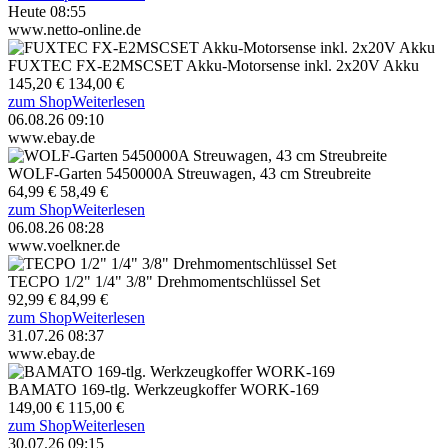
Heute 08:55
www.netto-online.de
FUXTEC FX-E2MSCSET Akku-Motorsense inkl. 2x20V Akku
145,20 €
134,00 €
zum Shop
Weiterlesen
06.08.26 09:10
www.ebay.de
WOLF-Garten 5450000A Streuwagen, 43 cm Streubreite
64,99 €
58,49 €
zum Shop
Weiterlesen
06.08.26 08:28
www.voelkner.de
TECPO 1/2" 1/4" 3/8" Drehmomentschlüssel Set
92,99 €
84,99 €
zum Shop
Weiterlesen
31.07.26 08:37
www.ebay.de
BAMATO 169-tlg. Werkzeugkoffer WORK-169
149,00 €
115,00 €
zum Shop
Weiterlesen
30.07.26 09:15