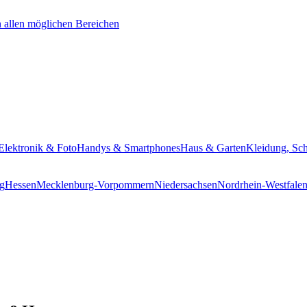
Elektronik & Foto
Handys & Smartphones
Haus & Garten
Kleidung, Sc
g
Hessen
Mecklenburg-Vorpommern
Niedersachsen
Nordrhein-Westfale