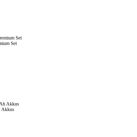
mium Set
h Akkus