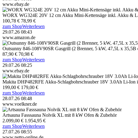
www.ebay.de
WORX WG324E 20V 12 cm Akku Mini-Kettensäge inkl. Akku & La
100,78 €
78,99 €
zum Shop
Weiterlesen
29.07.26 08:43
www.amazon.de
Outsunny 846-108V90SR Gasgrill (2 Brenner, 5 kW, 47,5L x 35,5B c
87,90 €
70,98 €
zum Shop
Weiterlesen
29.07.26 08:25
www.ebay.de
Makita DHP482RFE Akku-Schlagbohrschrauber 18V 3.0Ah Li-Ion in
199,00 €
179,00 €
zum Shop
Weiterlesen
28.07.26 08:48
www.voelkner.de
Artsauna Fasssauna Nolvik XL mit 8 kW Ofen & Zubehör
2.099,00 €
1.954,95 €
zum Shop
Weiterlesen
27.07.26 08:55
www.netto-online.de