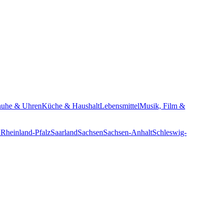
huhe & Uhren
Küche & Haushalt
Lebensmittel
Musik, Film &
n
Rheinland-Pfalz
Saarland
Sachsen
Sachsen-Anhalt
Schleswig-