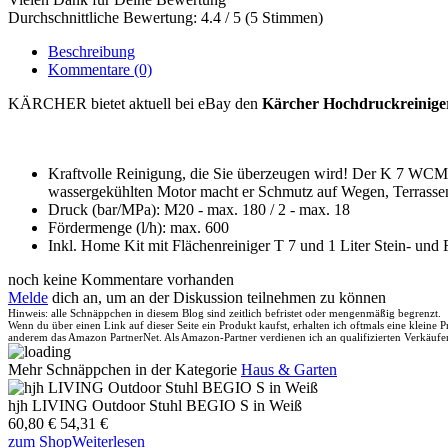
Durchschnittliche Bewertung: 4.4 / 5 (5 Stimmen)
Beschreibung
Kommentare
(0)
KÄRCHER bietet aktuell bei eBay den
Kärcher Hochdruckreini
Kraftvolle Reinigung, die Sie überzeugen wird! Der K 7 WCM C
wassergekühlten Motor macht er Schmutz auf Wegen, Terrassen
Druck (bar/MPa): M20 - max. 180 / 2 - max. 18
Fördermenge (l/h): max. 600
Inkl. Home Kit mit Flächenreiniger T 7 und 1 Liter Stein- und 
noch keine Kommentare vorhanden
Melde
dich an, um an der Diskussion teilnehmen zu können
Hinweis: alle Schnäppchen in diesem Blog sind zeitlich befristet oder mengenmäßig begrenzt.
Wenn du über einen Link auf dieser Seite ein Produkt kaufst, erhalten ich oftmals eine kleine
anderem das Amazon PartnerNet. Als Amazon-Partner verdienen ich an qualifizierten Verkäufe
Mehr Schnäppchen in der Kategorie
Haus & Garten
hjh LIVING Outdoor Stuhl BEGIO S in Weiß
60,80 €
54,31 €
zum Shop
Weiterlesen