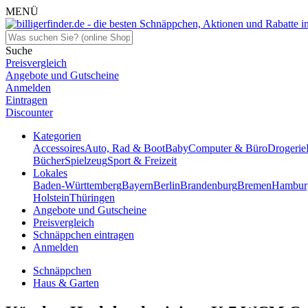
MENÜ
Suche
Preisvergleich
Angebote und Gutscheine
Anmelden
Eintragen
Discounter
Kategorien
Accessoires
Auto, Rad & Boot
Baby
Computer & Büro
Drogerie
Bücher
Spielzeug
Sport & Freizeit
Lokales
Baden-Württemberg
Bayern
Berlin
Brandenburg
Bremen
Hambur
Holstein
Thüringen
Angebote und Gutscheine
Preisvergleich
Schnäppchen eintragen
Anmelden
Schnäppchen
Haus & Garten