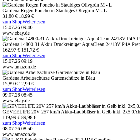
Gardena Regen Poncho in Staubiges Olivgrün M - L
31,80 €
18,99 €
zum Shop
Weiterlesen
15.07.26 09:40
www.ebay.de
Gardena 14800-31 Akku-Druckreiniger AquaClean 24/18V P4A Pre
162,97 €
151,72 €
zum Shop
Weiterlesen
15.07.26 09:19
www.amazon.de
Gardena Arbeitsschürze Gartenschürze in Blau
15,89 €
12,99 €
zum Shop
Weiterlesen
09.07.26 08:45
www.ebay.de
GEVEELIFE 20V 257 km/h Akku-Laubbläser in Gelb inkl. 2x5,0A
119,99 €
89,98 €
zum Shop
Weiterlesen
08.07.26 08:50
www.amazon.de