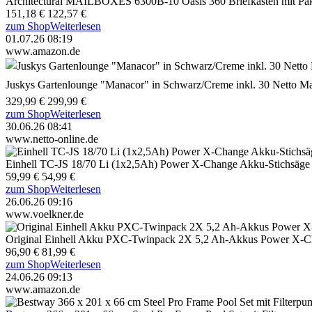
Architectural MAILBOXES 6300B-10 Oasis 360 Briefkasten mit Pak
151,18 €
122,57 €
zum Shop
Weiterlesen
01.07.26 08:19
www.amazon.de
Juskys Gartenlounge "Manacor" in Schwarz/Creme inkl. 30 Netto Ma
329,99 €
299,99 €
zum Shop
Weiterlesen
30.06.26 08:41
www.netto-online.de
Einhell TC-JS 18/70 Li (1x2,5Ah) Power X-Change Akku-Stichsäge
59,99 €
54,99 €
zum Shop
Weiterlesen
26.06.26 09:16
www.voelkner.de
Original Einhell Akku PXC-Twinpack 2X 5,2 Ah-Akkus Power X-
96,90 €
81,99 €
zum Shop
Weiterlesen
24.06.26 09:13
www.amazon.de