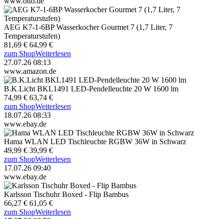
www.otto.de
AEG K7-1-6BP Wasserkocher Gourmet 7 (1,7 Liter, 7
Temperaturstufen)
81,69 €
64,99 €
zum Shop
Weiterlesen
27.07.26 08:13
www.amazon.de
B.K.Licht BKL1491 LED-Pendelleuchte 20 W 1600 lm
74,99 €
63,74 €
zum Shop
Weiterlesen
18.07.26 08:33
www.ebay.de
Hama WLAN LED Tischleuchte RGBW 36W in Schwarz
49,99 €
39,99 €
zum Shop
Weiterlesen
17.07.26 09:40
www.ebay.de
Karlsson Tischuhr Boxed - Flip Bambus
66,27 €
61,05 €
zum Shop
Weiterlesen