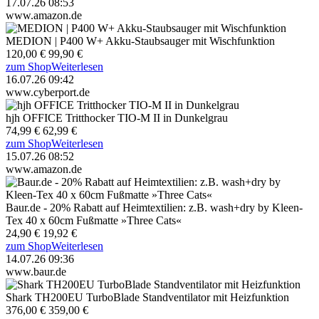
17.07.26 08:53
www.amazon.de
MEDION | P400 W+ Akku-Staubsauger mit Wischfunktion
120,00 €
99,90 €
zum Shop
Weiterlesen
16.07.26 09:42
www.cyberport.de
hjh OFFICE Tritthocker TIO-M II in Dunkelgrau
74,99 €
62,99 €
zum Shop
Weiterlesen
15.07.26 08:52
www.amazon.de
Baur.de - 20% Rabatt auf Heimtextilien: z.B. wash+dry by Kleen-
Tex 40 x 60cm Fußmatte »Three Cats«
24,90 €
19,92 €
zum Shop
Weiterlesen
14.07.26 09:36
www.baur.de
Shark TH200EU TurboBlade Standventilator mit Heizfunktion
376,00 €
359,00 €