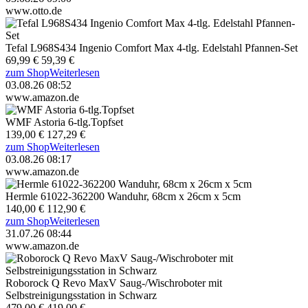
www.otto.de
Tefal L968S434 Ingenio Comfort Max 4-tlg. Edelstahl Pfannen-Set
69,99 €
59,39 €
zum Shop
Weiterlesen
03.08.26 08:52
www.amazon.de
WMF Astoria 6-tlg.Topfset
139,00 €
127,29 €
zum Shop
Weiterlesen
03.08.26 08:17
www.amazon.de
Hermle 61022-362200 Wanduhr, 68cm x 26cm x 5cm
140,00 €
112,90 €
zum Shop
Weiterlesen
31.07.26 08:44
www.amazon.de
Roborock Q Revo MaxV Saug-/Wischroboter mit
Selbstreinigungsstation in Schwarz
479,00 €
419,00 €