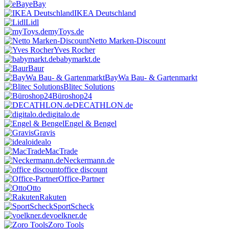
eBay
IKEA Deutschland
Lidl
myToys.de
Netto Marken-Discount
Yves Rocher
babymarkt.de
Baur
BayWa Bau- & Gartenmarkt
Blitec Solutions
Büroshop24
DECATHLON.de
digitalo.de
Engel & Bengel
Gravis
idealo
MacTrade
Neckermann.de
office discount
Office-Partner
Otto
Rakuten
SportScheck
voelkner.de
Zoro Tools