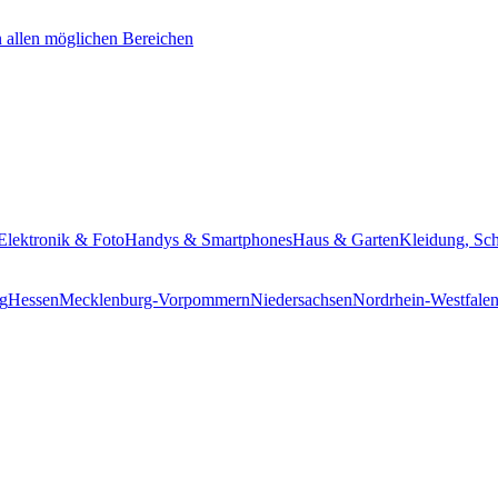
Elektronik & Foto
Handys & Smartphones
Haus & Garten
Kleidung, Sc
g
Hessen
Mecklenburg-Vorpommern
Niedersachsen
Nordrhein-Westfale