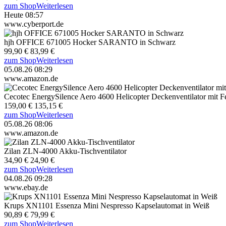
zum Shop
Weiterlesen
Heute 08:57
www.cyberport.de
hjh OFFICE 671005 Hocker SARANTO in Schwarz
99,90 €
83,99 €
zum Shop
Weiterlesen
05.08.26 08:29
www.amazon.de
Cecotec EnergySilence Aero 4600 Helicopter Deckenventilator mit 
159,00 €
135,15 €
zum Shop
Weiterlesen
05.08.26 08:06
www.amazon.de
Zilan ZLN-4000 Akku-Tischventilator
34,90 €
24,90 €
zum Shop
Weiterlesen
04.08.26 09:28
www.ebay.de
Krups XN1101 Essenza Mini Nespresso Kapselautomat in Weiß
90,89 €
79,99 €
zum Shop
Weiterlesen