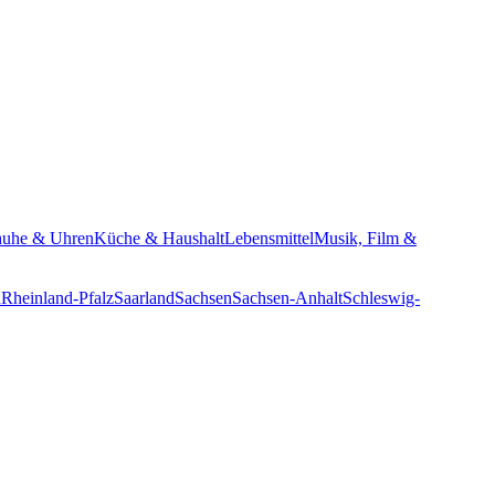
huhe & Uhren
Küche & Haushalt
Lebensmittel
Musik, Film &
n
Rheinland-Pfalz
Saarland
Sachsen
Sachsen-Anhalt
Schleswig-