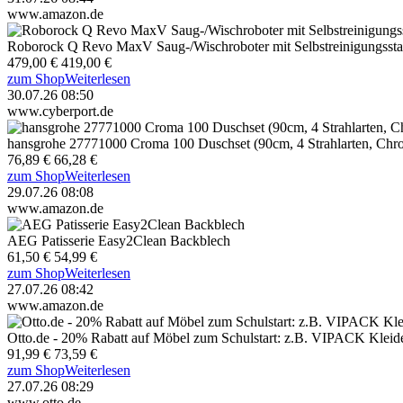
www.amazon.de
Roborock Q Revo MaxV Saug-/Wischroboter mit Selbstreinigungssta
479,00 €
419,00 €
zum Shop
Weiterlesen
30.07.26 08:50
www.cyberport.de
hansgrohe 27771000 Croma 100 Duschset (90cm, 4 Strahlarten, Chr
76,89 €
66,28 €
zum Shop
Weiterlesen
29.07.26 08:08
www.amazon.de
AEG Patisserie Easy2Clean Backblech
61,50 €
54,99 €
zum Shop
Weiterlesen
27.07.26 08:42
www.amazon.de
Otto.de - 20% Rabatt auf Möbel zum Schulstart: z.B. VIPACK Kleide
91,99 €
73,59 €
zum Shop
Weiterlesen
27.07.26 08:29
www.otto.de