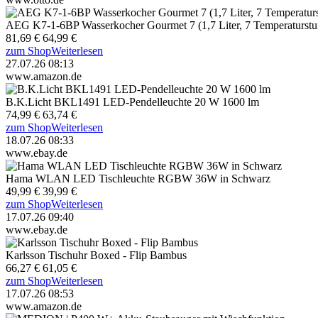
AEG K7-1-6BP Wasserkocher Gourmet 7 (1,7 Liter, 7 Temperaturstu
81,69 €
64,99 €
zum Shop
Weiterlesen
27.07.26 08:13
www.amazon.de
B.K.Licht BKL1491 LED-Pendelleuchte 20 W 1600 lm
74,99 €
63,74 €
zum Shop
Weiterlesen
18.07.26 08:33
www.ebay.de
Hama WLAN LED Tischleuchte RGBW 36W in Schwarz
49,99 €
39,99 €
zum Shop
Weiterlesen
17.07.26 09:40
www.ebay.de
Karlsson Tischuhr Boxed - Flip Bambus
66,27 €
61,05 €
zum Shop
Weiterlesen
17.07.26 08:53
www.amazon.de