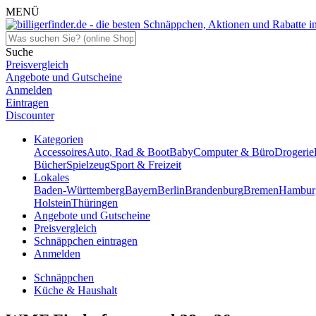
MENÜ
Suche
Preisvergleich
Angebote und Gutscheine
Anmelden
Eintragen
Discounter
Kategorien
Accessoires
Auto, Rad & Boot
Baby
Computer & Büro
Drogerie
Bücher
Spielzeug
Sport & Freizeit
Lokales
Baden-Württemberg
Bayern
Berlin
Brandenburg
Bremen
Hambur
Holstein
Thüringen
Angebote und Gutscheine
Preisvergleich
Schnäppchen eintragen
Anmelden
Schnäppchen
Küche & Haushalt