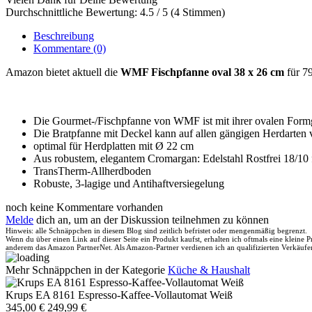
Durchschnittliche Bewertung: 4.5 / 5 (4 Stimmen)
Beschreibung
Kommentare
(0)
Amazon bietet aktuell die
WMF Fischpfanne oval 38 x 26 cm
für 79
Die Gourmet-/Fischpfanne von WMF ist mit ihrer ovalen Formgeb
Die Bratpfanne mit Deckel kann auf allen gängigen Herdarten 
optimal für Herdplatten mit Ø 22 cm
Aus robustem, elegantem Cromargan: Edelstahl Rostfrei 18/10
TransTherm-Allherdboden
Robuste, 3-lagige und Antihaftversiegelung
noch keine Kommentare vorhanden
Melde
dich an, um an der Diskussion teilnehmen zu können
Hinweis: alle Schnäppchen in diesem Blog sind zeitlich befristet oder mengenmäßig begrenzt.
Wenn du über einen Link auf dieser Seite ein Produkt kaufst, erhalten ich oftmals eine kleine
anderem das Amazon PartnerNet. Als Amazon-Partner verdienen ich an qualifizierten Verkäufe
Mehr Schnäppchen in der Kategorie
Küche & Haushalt
Krups EA 8161 Espresso-Kaffee-Vollautomat Weiß
345,00 €
249,99 €