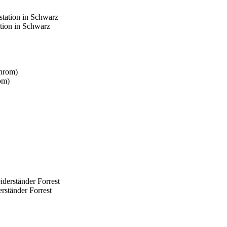
tion in Schwarz
om)
rständer Forrest