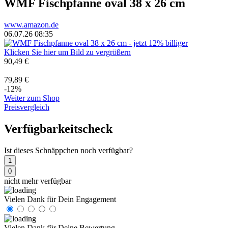
WMF Fischpfanne oval 38 x 26 cm
www.amazon.de
06.07.26 08:35
Klicken Sie hier um Bild zu vergrößern
90,49 €
79,89 €
-12%
Weiter zum Shop
Preisvergleich
Verfügbarkeitscheck
Ist dieses Schnäppchen noch verfügbar?
1
0
nicht mehr verfügbar
Vielen Dank für Dein Engagement
Vielen Dank für Deine Bewertung