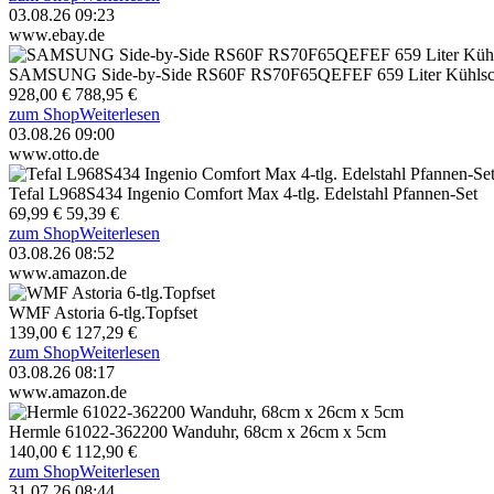
03.08.26 09:23
www.ebay.de
SAMSUNG Side-by-Side RS60F RS70F65QEFEF 659 Liter Kühlsc
928,00 €
788,95 €
zum Shop
Weiterlesen
03.08.26 09:00
www.otto.de
Tefal L968S434 Ingenio Comfort Max 4-tlg. Edelstahl Pfannen-Set
69,99 €
59,39 €
zum Shop
Weiterlesen
03.08.26 08:52
www.amazon.de
WMF Astoria 6-tlg.Topfset
139,00 €
127,29 €
zum Shop
Weiterlesen
03.08.26 08:17
www.amazon.de
Hermle 61022-362200 Wanduhr, 68cm x 26cm x 5cm
140,00 €
112,90 €
zum Shop
Weiterlesen
31.07.26 08:44