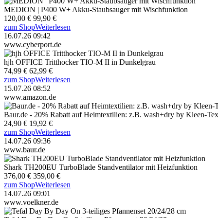
MEDION | P400 W+ Akku-Staubsauger mit Wischfunktion
120,00 €
99,90 €
zum Shop
Weiterlesen
16.07.26 09:42
www.cyberport.de
hjh OFFICE Tritthocker TIO-M II in Dunkelgrau
74,99 €
62,99 €
zum Shop
Weiterlesen
15.07.26 08:52
www.amazon.de
Baur.de - 20% Rabatt auf Heimtextilien: z.B. wash+dry by Kleen-T
24,90 €
19,92 €
zum Shop
Weiterlesen
14.07.26 09:36
www.baur.de
Shark TH200EU TurboBlade Standventilator mit Heizfunktion
376,00 €
359,00 €
zum Shop
Weiterlesen
14.07.26 09:01
www.voelkner.de