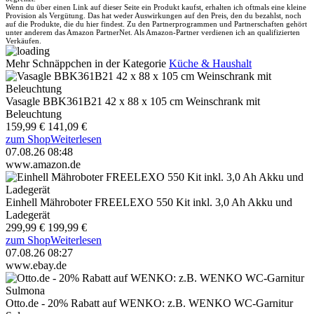
Wenn du über einen Link auf dieser Seite ein Produkt kaufst, erhalten ich oftmals eine kleine
Provision als Vergütung. Das hat weder Auswirkungen auf den Preis, den du bezahlst, noch
auf die Produkte, die du hier findest. Zu den Partnerprogrammen und Partnerschaften gehört
unter anderem das Amazon PartnerNet. Als Amazon-Partner verdienen ich an qualifizierten
Verkäufen.
Mehr Schnäppchen in der Kategorie
Küche & Haushalt
Vasagle BBK361B21 42 x 88 x 105 cm Weinschrank mit
Beleuchtung
159,99 €
141,09 €
zum Shop
Weiterlesen
07.08.26 08:48
www.amazon.de
Einhell Mähroboter FREELEXO 550 Kit inkl. 3,0 Ah Akku und
Ladegerät
299,99 €
199,99 €
zum Shop
Weiterlesen
07.08.26 08:27
www.ebay.de
Otto.de - 20% Rabatt auf WENKO: z.B. WENKO WC-Garnitur