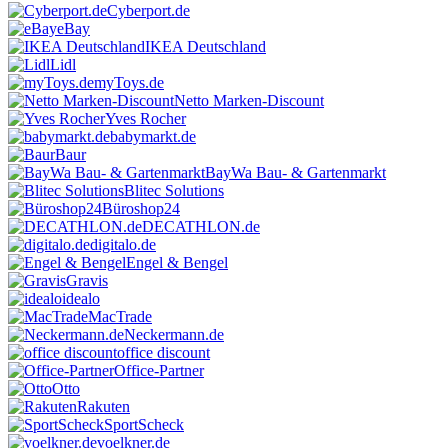
Cyberport.de
eBay
IKEA Deutschland
Lidl
myToys.de
Netto Marken-Discount
Yves Rocher
babymarkt.de
Baur
BayWa Bau- & Gartenmarkt
Blitec Solutions
Büroshop24
DECATHLON.de
digitalo.de
Engel & Bengel
Gravis
idealo
MacTrade
Neckermann.de
office discount
Office-Partner
Otto
Rakuten
SportScheck
voelkner.de