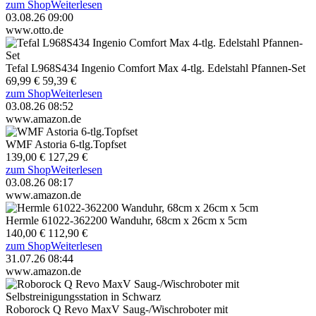
zum Shop
Weiterlesen
03.08.26 09:00
www.otto.de
Tefal L968S434 Ingenio Comfort Max 4-tlg. Edelstahl Pfannen-Set
69,99 €
59,39 €
zum Shop
Weiterlesen
03.08.26 08:52
www.amazon.de
WMF Astoria 6-tlg.Topfset
139,00 €
127,29 €
zum Shop
Weiterlesen
03.08.26 08:17
www.amazon.de
Hermle 61022-362200 Wanduhr, 68cm x 26cm x 5cm
140,00 €
112,90 €
zum Shop
Weiterlesen
31.07.26 08:44
www.amazon.de
Roborock Q Revo MaxV Saug-/Wischroboter mit