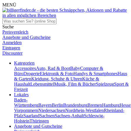
MENÜ
Suche
Preisvergleich
Angebote und Gutscheine
Anmelden
Eintragen
Discounter
Kategorien
Accessoires
Auto, Rad & Boot
Baby
Computer &
Büro
Drogerie
Elektronik & Foto
Handys & Smartphones
Haus
& Garten
Kleidung, Schuhe & Uhren
Küche &
Haushalt
Lebensmittel
Musik, Film & Bücher
Spielzeug
Sport &
Freizeit
Lokales
Baden-
Württemberg
Bayern
Berlin
Brandenburg
Bremen
Hamburg
Hesse
Vorpommern
Niedersachsen
Nordrhein-Westfalen
Rheinland-
Pfalz
Saarland
Sachsen
Sachsen-Anhalt
Schleswig-
Holstein
Thüringen
Angebote und Gutscheine