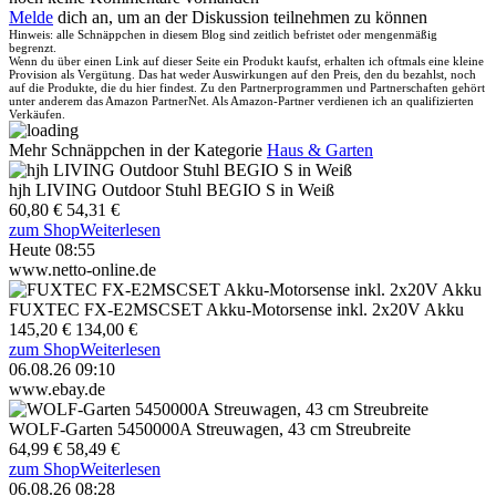
Melde
dich an, um an der Diskussion teilnehmen zu können
Hinweis: alle Schnäppchen in diesem Blog sind zeitlich befristet oder mengenmäßig
begrenzt.
Wenn du über einen Link auf dieser Seite ein Produkt kaufst, erhalten ich oftmals eine kleine
Provision als Vergütung. Das hat weder Auswirkungen auf den Preis, den du bezahlst, noch
auf die Produkte, die du hier findest. Zu den Partnerprogrammen und Partnerschaften gehört
unter anderem das Amazon PartnerNet. Als Amazon-Partner verdienen ich an qualifizierten
Verkäufen.
Mehr Schnäppchen in der Kategorie
Haus & Garten
hjh LIVING Outdoor Stuhl BEGIO S in Weiß
60,80 €
54,31 €
zum Shop
Weiterlesen
Heute 08:55
www.netto-online.de
FUXTEC FX-E2MSCSET Akku-Motorsense inkl. 2x20V Akku
145,20 €
134,00 €
zum Shop
Weiterlesen
06.08.26 09:10
www.ebay.de
WOLF-Garten 5450000A Streuwagen, 43 cm Streubreite
64,99 €
58,49 €
zum Shop
Weiterlesen
06.08.26 08:28