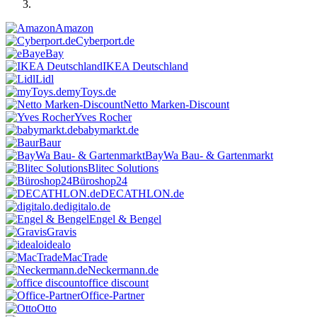
Amazon
Cyberport.de
eBay
IKEA Deutschland
Lidl
myToys.de
Netto Marken-Discount
Yves Rocher
babymarkt.de
Baur
BayWa Bau- & Gartenmarkt
Blitec Solutions
Büroshop24
DECATHLON.de
digitalo.de
Engel & Bengel
Gravis
idealo
MacTrade
Neckermann.de
office discount
Office-Partner
Otto