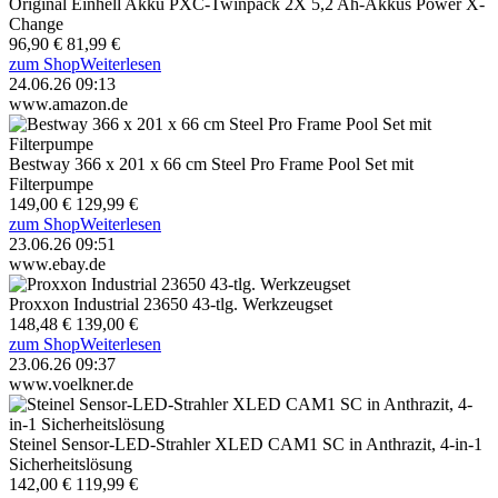
Original Einhell Akku PXC-Twinpack 2X 5,2 Ah-Akkus Power X-
Change
96,90 €
81,99 €
zum Shop
Weiterlesen
24.06.26 09:13
www.amazon.de
Bestway 366 x 201 x 66 cm Steel Pro Frame Pool Set mit
Filterpumpe
149,00 €
129,99 €
zum Shop
Weiterlesen
23.06.26 09:51
www.ebay.de
Proxxon Industrial 23650 43-tlg. Werkzeugset
148,48 €
139,00 €
zum Shop
Weiterlesen
23.06.26 09:37
www.voelkner.de
Steinel Sensor-LED-Strahler XLED CAM1 SC in Anthrazit, 4-in-1
Sicherheitslösung
142,00 €
119,99 €