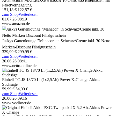
Architectural MAILBOXES 6300B-10 Oasis 360 Briefkasten mit
Paketverriegelung
151,18 €
122,57 €
zum Shop
Weiterlesen
01.07.26 08:19
www.amazon.de
Juskys Gartenlounge "Manacor" in Schwarz/Creme inkl. 30 Netto
Marken-Discount Filialgutschein
329,99 €
299,99 €
zum Shop
Weiterlesen
30.06.26 08:41
www.netto-online.de
Einhell TC-JS 18/70 Li (1x2,5Ah) Power X-Change Akku-
Stichsäge
59,99 €
54,99 €
zum Shop
Weiterlesen
26.06.26 09:16
www.voelkner.de