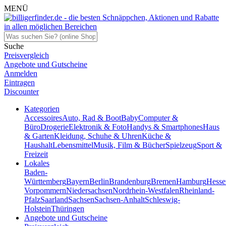
MENÜ
Suche
Preisvergleich
Angebote und Gutscheine
Anmelden
Eintragen
Discounter
Kategorien
Accessoires
Auto, Rad & Boot
Baby
Computer &
Büro
Drogerie
Elektronik & Foto
Handys & Smartphones
Haus
& Garten
Kleidung, Schuhe & Uhren
Küche &
Haushalt
Lebensmittel
Musik, Film & Bücher
Spielzeug
Sport &
Freizeit
Lokales
Baden-
Württemberg
Bayern
Berlin
Brandenburg
Bremen
Hamburg
Hesse
Vorpommern
Niedersachsen
Nordrhein-Westfalen
Rheinland-
Pfalz
Saarland
Sachsen
Sachsen-Anhalt
Schleswig-
Holstein
Thüringen
Angebote und Gutscheine