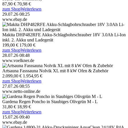
87,90 €
70,98 €
zum Shop
Weiterlesen
29.07.26 08:25
www.ebay.de
Makita DHP482RFE Akku-Schlagbohrschrauber 18V 3.0Ah Li-Ion
inkl. 2. Akku und Ladegerät
199,00 €
179,00 €
zum Shop
Weiterlesen
28.07.26 08:48
www.voelkner.de
Artsauna Fasssauna Nolvik XL mit 8 kW Ofen & Zubehör
2.099,00 €
1.954,95 €
zum Shop
Weiterlesen
27.07.26 08:55
www.netto-online.de
Gardena Regen Poncho in Staubiges Olivgrün M - L
31,80 €
18,99 €
zum Shop
Weiterlesen
15.07.26 09:40
www.ebay.de