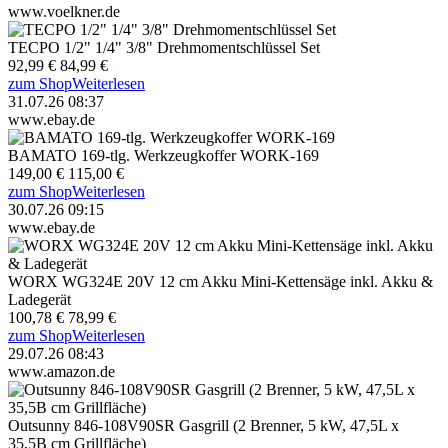
www.voelkner.de
TECPO 1/2" 1/4" 3/8" Drehmomentschlüssel Set
92,99 €
84,99 €
zum Shop
Weiterlesen
31.07.26 08:37
www.ebay.de
BAMATO 169-tlg. Werkzeugkoffer WORK-169
149,00 €
115,00 €
zum Shop
Weiterlesen
30.07.26 09:15
www.ebay.de
WORX WG324E 20V 12 cm Akku Mini-Kettensäge inkl. Akku &
Ladegerät
100,78 €
78,99 €
zum Shop
Weiterlesen
29.07.26 08:43
www.amazon.de
Outsunny 846-108V90SR Gasgrill (2 Brenner, 5 kW, 47,5L x
35,5B cm Grillfläche)