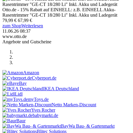
Otto.de - 15% Rabatt auf EINHELL: z.B. EINHELL Akku-
Rasentrimmer "GE-CT 18/280 Li" Inkl. Akku und Ladegerät
79,99 €
67,99 €
zum Shop
Weiterlesen
11.06.26 08:37
www.otto.de
Angebote und Gutscheine
Amazon
Cyberport.de
eBay
IKEA Deutschland
Lidl
myToys.de
Netto Marken-Discount
Yves Rocher
babymarkt.de
Baur
BayWa Bau- & Gartenmarkt
Blitec Solutions