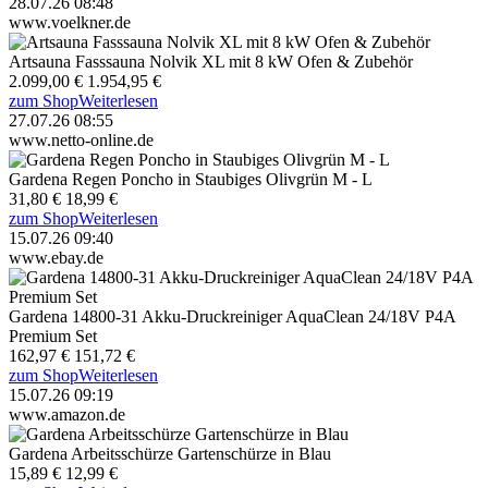
28.07.26 08:48
www.voelkner.de
Artsauna Fasssauna Nolvik XL mit 8 kW Ofen & Zubehör
2.099,00 €
1.954,95 €
zum Shop
Weiterlesen
27.07.26 08:55
www.netto-online.de
Gardena Regen Poncho in Staubiges Olivgrün M - L
31,80 €
18,99 €
zum Shop
Weiterlesen
15.07.26 09:40
www.ebay.de
Gardena 14800-31 Akku-Druckreiniger AquaClean 24/18V P4A
Premium Set
162,97 €
151,72 €
zum Shop
Weiterlesen
15.07.26 09:19
www.amazon.de
Gardena Arbeitsschürze Gartenschürze in Blau
15,89 €
12,99 €