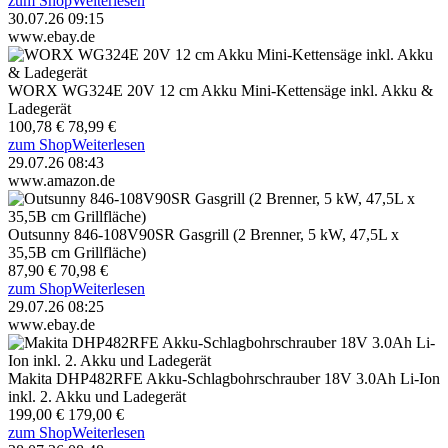
zum Shop
Weiterlesen
30.07.26 09:15
www.ebay.de
WORX WG324E 20V 12 cm Akku Mini-Kettensäge inkl. Akku &
Ladegerät
100,78 €
78,99 €
zum Shop
Weiterlesen
29.07.26 08:43
www.amazon.de
Outsunny 846-108V90SR Gasgrill (2 Brenner, 5 kW, 47,5L x
35,5B cm Grillfläche)
87,90 €
70,98 €
zum Shop
Weiterlesen
29.07.26 08:25
www.ebay.de
Makita DHP482RFE Akku-Schlagbohrschrauber 18V 3.0Ah Li-Ion
inkl. 2. Akku und Ladegerät
199,00 €
179,00 €
zum Shop
Weiterlesen