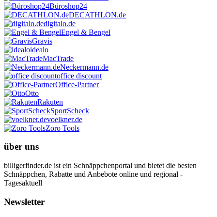
Büroshop24
DECATHLON.de
digitalo.de
Engel & Bengel
Gravis
idealo
MacTrade
Neckermann.de
office discount
Office-Partner
Otto
Rakuten
SportScheck
voelkner.de
Zoro Tools
über uns
billigerfinder.de ist ein Schnäppchenportal und bietet die besten
Schnäppchen, Rabatte und Anbebote online und regional -
Tagesaktuell
Newsletter