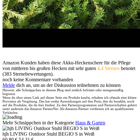
Amazon Kunden haben diese Akku-Heckenschere für die Pflege
von mittleren bis großen Hecken mit sehr guten
4,4 Sternen
benotet
(383 Sternebewertungen).
noch keine Kommentare vorhanden
Melde
dich an, um an der Diskussion teilnehmen zu können
Hinweis: alle Schnäppchen in diesem Blog sind zeitlich befristet oder mengenmäßig
begrenzt.
Wenn du über einen Link auf dieser Seite ein Produkt kaufst, erhalten ich oftmals eine kleine
Provision als Vergütung. Das hat weder Auswirkungen auf den Preis, den du bezahlst, noch
auf die Produkte, die du hier findest. Zu den Partnerprogrammen und Partnerschaften gehört
unter anderem das Amazon PartnerNet. Als Amazon-Partner verdienen ich an qualifizierten
Verkäufen.
Mehr Schnäppchen in der Kategorie
Haus & Garten
hjh LIVING Outdoor Stuhl BEGIO S in Weiß
60,80 €
54,31 €