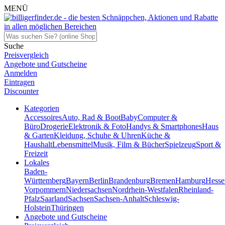
MENÜ
Suche
Preisvergleich
Angebote und Gutscheine
Anmelden
Eintragen
Discounter
Kategorien
Accessoires
Auto, Rad & Boot
Baby
Computer &
Büro
Drogerie
Elektronik & Foto
Handys & Smartphones
Haus
& Garten
Kleidung, Schuhe & Uhren
Küche &
Haushalt
Lebensmittel
Musik, Film & Bücher
Spielzeug
Sport &
Freizeit
Lokales
Baden-
Württemberg
Bayern
Berlin
Brandenburg
Bremen
Hamburg
Hesse
Vorpommern
Niedersachsen
Nordrhein-Westfalen
Rheinland-
Pfalz
Saarland
Sachsen
Sachsen-Anhalt
Schleswig-
Holstein
Thüringen
Angebote und Gutscheine