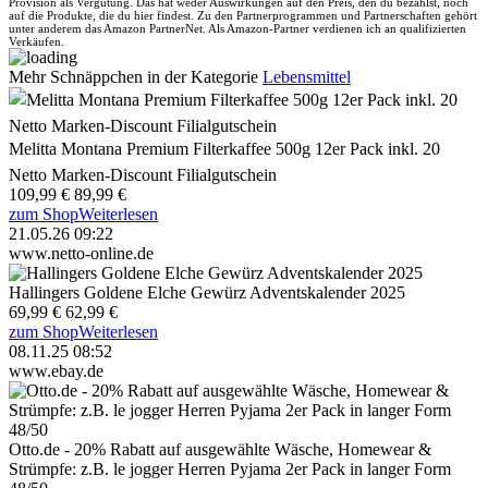
Provision als Vergütung. Das hat weder Auswirkungen auf den Preis, den du bezahlst, noch
auf die Produkte, die du hier findest. Zu den Partnerprogrammen und Partnerschaften gehört
unter anderem das Amazon PartnerNet. Als Amazon-Partner verdienen ich an qualifizierten
Verkäufen.
Mehr Schnäppchen in der Kategorie
Lebensmittel
Melitta Montana Premium Filterkaffee 500g 12er Pack inkl. 20
Netto Marken-Discount Filialgutschein
109,99 €
89,99 €
zum Shop
Weiterlesen
21.05.26 09:22
www.netto-online.de
Hallingers Goldene Elche Gewürz Adventskalender 2025
69,99 €
62,99 €
zum Shop
Weiterlesen
08.11.25 08:52
www.ebay.de
Otto.de - 20% Rabatt auf ausgewählte Wäsche, Homewear &
Strümpfe: z.B. le jogger Herren Pyjama 2er Pack in langer Form