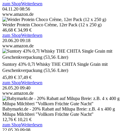
zum Shop
Weiterlesen
04.11.20 08:56
www.amazon.de
Weider Protein Choco Crème, 12er Pack (12 x 250 g)
46,68 €
34,99 €
zum Shop
Weiterlesen
20.06.20 09:18
www.amazon.de
Suntory 43% 0,7l Whisky THE CHITA Single Grain mit
Geschenkverpackung (53,56 /Liter)
45,89 €
37,49 €
zum Shop
Weiterlesen
26.05.20 09:40
www.amazon.de
Babymarkt.de - 20% Rabatt auf Milupa Breie: z.B. 4 x 400 g
Milupa Milchbrei "Vollkorn Früchte Gute Nacht"
12,76 €
10,21 €
zum Shop
Weiterlesen
22.05.20 09:08