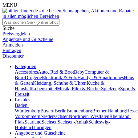
MENÜ
Suche
Preisvergleich
Angebote und Gutscheine
Anmelden
Eintragen
Discounter
Kategorien
Accessoires
Auto, Rad & Boot
Baby
Computer &
Büro
Drogerie
Elektronik & Foto
Handys & Smartphones
Haus
& Garten
Kleidung, Schuhe & Uhren
Küche &
Haushalt
Lebensmittel
Musik, Film & Bücher
Spielzeug
Sport &
Freizeit
Lokales
Baden-
Württemberg
Bayern
Berlin
Brandenburg
Bremen
Hamburg
Hesse
Vorpommern
Niedersachsen
Nordrhein-Westfalen
Rheinland-
Pfalz
Saarland
Sachsen
Sachsen-Anhalt
Schleswig-
Holstein
Thüringen
Angebote und Gutscheine