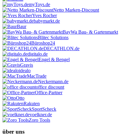
myToys.de
Netto Marken-Discount
Yves Rocher
babymarkt.de
Baur
BayWa Bau- & Gartenmarkt
Blitec Solutions
Büroshop24
DECATHLON.de
digitalo.de
Engel & Bengel
Gravis
idealo
MacTrade
Neckermann.de
office discount
Office-Partner
Otto
Rakuten
SportScheck
voelkner.de
Zoro Tools
über uns