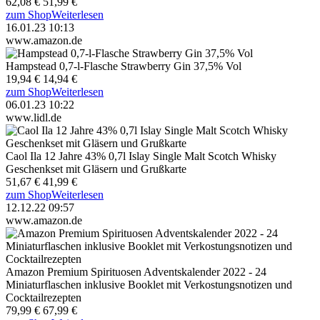
62,08 €
51,99 €
zum Shop
Weiterlesen
16.01.23 10:13
www.amazon.de
Hampstead 0,7-l-Flasche Strawberry Gin 37,5% Vol
19,94 €
14,94 €
zum Shop
Weiterlesen
06.01.23 10:22
www.lidl.de
Caol Ila 12 Jahre 43% 0,7l Islay Single Malt Scotch Whisky
Geschenkset mit Gläsern und Grußkarte
51,67 €
41,99 €
zum Shop
Weiterlesen
12.12.22 09:57
www.amazon.de
Amazon Premium Spirituosen Adventskalender 2022 - 24
Miniaturflaschen inklusive Booklet mit Verkostungsnotizen und
Cocktailrezepten
79,99 €
67,99 €