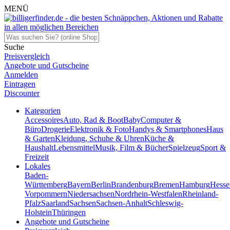
MENÜ
Suche
Preisvergleich
Angebote und Gutscheine
Anmelden
Eintragen
Discounter
Kategorien
Accessoires
Auto, Rad & Boot
Baby
Computer &
Büro
Drogerie
Elektronik & Foto
Handys & Smartphones
Haus
& Garten
Kleidung, Schuhe & Uhren
Küche &
Haushalt
Lebensmittel
Musik, Film & Bücher
Spielzeug
Sport &
Freizeit
Lokales
Baden-
Württemberg
Bayern
Berlin
Brandenburg
Bremen
Hamburg
Hesse
Vorpommern
Niedersachsen
Nordrhein-Westfalen
Rheinland-
Pfalz
Saarland
Sachsen
Sachsen-Anhalt
Schleswig-
Holstein
Thüringen
Angebote und Gutscheine