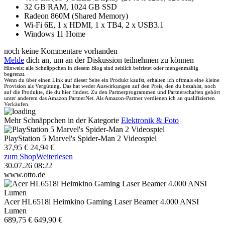
32 GB RAM, 1024 GB SSD
Radeon 860M (Shared Memory)
Wi-Fi 6E, 1 x HDMI, 1 x TB4, 2 x USB3.1
Windows 11 Home
noch keine Kommentare vorhanden
Melde
dich an, um an der Diskussion teilnehmen zu können
Hinweis: alle Schnäppchen in diesem Blog sind zeitlich befristet oder mengenmäßig
begrenzt.
Wenn du über einen Link auf dieser Seite ein Produkt kaufst, erhalten ich oftmals eine kleine
Provision als Vergütung. Das hat weder Auswirkungen auf den Preis, den du bezahlst, noch
auf die Produkte, die du hier findest. Zu den Partnerprogrammen und Partnerschaften gehört
unter anderem das Amazon PartnerNet. Als Amazon-Partner verdienen ich an qualifizierten
Verkäufen.
Mehr Schnäppchen in der Kategorie
Elektronik & Foto
PlayStation 5 Marvel's Spider-Man 2 Videospiel
37,95 €
24,94 €
zum Shop
Weiterlesen
30.07.26 08:22
www.otto.de
Acer HL6518i Heimkino Gaming Laser Beamer 4.000 ANSI
Lumen
689,75 €
649,90 €