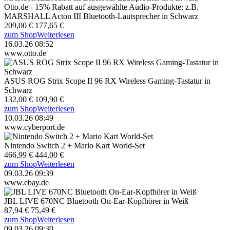
Otto.de - 15% Rabatt auf ausgewählte Audio-Produkte: z.B.
MARSHALL Acton III Bluetooth-Lautsprecher in Schwarz
209,00 €
177,65 €
zum Shop
Weiterlesen
16.03.26 08:52
www.otto.de
ASUS ROG Strix Scope II 96 RX Wireless Gaming-Tastatur in
Schwarz
132,00 €
109,90 €
zum Shop
Weiterlesen
10.03.26 08:49
www.cyberport.de
Nintendo Switch 2 + Mario Kart World-Set
466,99 €
444,00 €
zum Shop
Weiterlesen
09.03.26 09:39
www.ebay.de
JBL LIVE 670NC Bluetooth On-Ear-Kopfhörer in Weiß
87,94 €
75,49 €
zum Shop
Weiterlesen
09.03.26 09:30