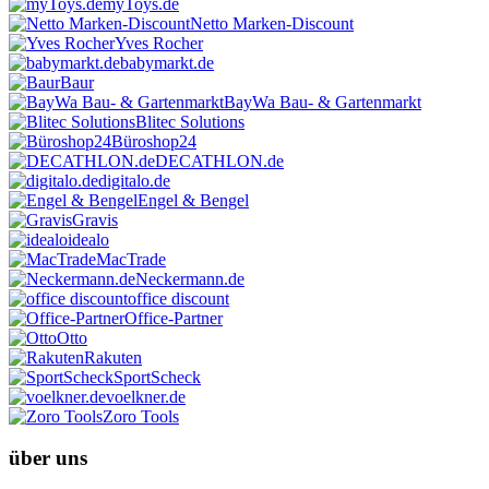
myToys.de
Netto Marken-Discount
Yves Rocher
babymarkt.de
Baur
BayWa Bau- & Gartenmarkt
Blitec Solutions
Büroshop24
DECATHLON.de
digitalo.de
Engel & Bengel
Gravis
idealo
MacTrade
Neckermann.de
office discount
Office-Partner
Otto
Rakuten
SportScheck
voelkner.de
Zoro Tools
über uns