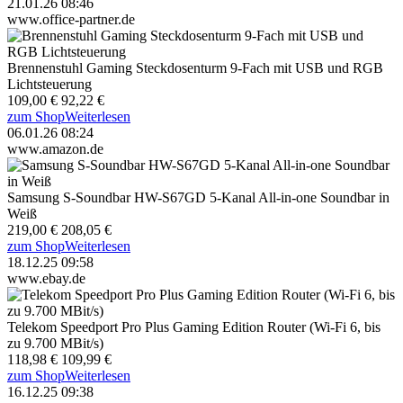
21.01.26 08:46
www.office-partner.de
Brennenstuhl Gaming Steckdosenturm 9-Fach mit USB und RGB
Lichtsteuerung
109,00 €
92,22 €
zum Shop
Weiterlesen
06.01.26 08:24
www.amazon.de
Samsung S-Soundbar HW-S67GD 5-Kanal All-in-one Soundbar in
Weiß
219,00 €
208,05 €
zum Shop
Weiterlesen
18.12.25 09:58
www.ebay.de
Telekom Speedport Pro Plus Gaming Edition Router (Wi-Fi 6, bis
zu 9.700 MBit/s)
118,98 €
109,99 €
zum Shop
Weiterlesen
16.12.25 09:38