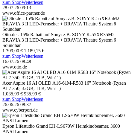
zum Shop
Weiterlesen
28.07.26 09:13
www.office-partner.de
Otto.de - 15% Rabatt auf Sony: z.B. SONY K-55XR35M2
BRAVIA 3 II LED-Fernseher + BRAVIA Theatre System 6
Soundbar
1.399,00 €
1.189,15 €
zum Shop
Weiterlesen
16.07.26 08:48
www.otto.de
Acer Aspire 16 AI OLED A16-61M-R583 16" Notebook (Ryzen
AI 7 350, 32GB, 1TB, Win11)
1.035,99 €
935,99 €
zum Shop
Weiterlesen
26.06.26 08:37
www.cyberport.de
Epson Lifestudio Grand EH-LS670W Heimkinobeamer, 3600
ANSI Lumen