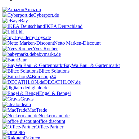
Amazon
Cyberport.de
eBay
IKEA Deutschland
Lidl
myToys.de
Netto Marken-Discount
Yves Rocher
babymarkt.de
Baur
BayWa Bau- & Gartenmarkt
Blitec Solutions
Büroshop24
DECATHLON.de
digitalo.de
Engel & Bengel
Gravis
idealo
MacTrade
Neckermann.de
office discount
Office-Partner
Otto
Rakuten