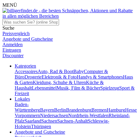
MENÜ
Suche
Preisvergleich
Angebote und Gutscheine
Anmelden
Eintragen
Discounter
Kategorien
Accessoires
Auto, Rad & Boot
Baby
Computer &
Büro
Drogerie
Elektronik & Foto
Handys & Smartphones
Haus
& Garten
Kleidung, Schuhe & Uhren
Küche &
Haushalt
Lebensmittel
Musik, Film & Bücher
Spielzeug
Sport &
Freizeit
Lokales
Baden-
Württemberg
Bayern
Berlin
Brandenburg
Bremen
Hamburg
Hesse
Vorpommern
Niedersachsen
Nordrhein-Westfalen
Rheinland-
Pfalz
Saarland
Sachsen
Sachsen-Anhalt
Schleswig-
Holstein
Thüringen
Angebote und Gutscheine