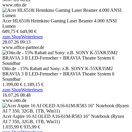
www.otto.de
Acer HL6518i Heimkino Gaming Laser Beamer 4.000 ANSI
Lumen
689,75 €
649,90 €
zum Shop
Weiterlesen
28.07.26 09:13
www.office-partner.de
Otto.de - 15% Rabatt auf Sony: z.B. SONY K-55XR35M2
BRAVIA 3 II LED-Fernseher + BRAVIA Theatre System 6
Soundbar
1.399,00 €
1.189,15 €
zum Shop
Weiterlesen
16.07.26 08:48
www.otto.de
Acer Aspire 16 AI OLED A16-61M-R583 16" Notebook (Ryzen
AI 7 350, 32GB, 1TB, Win11)
1.035,99 €
935,99 €