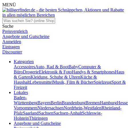
MENÜ
Suche
Preisvergleich
Angebote und Gutscheine
Anmelden
Eintragen
Discounter
Kategorien
Accessoires
Auto, Rad & Boot
Baby
Computer &
Büro
Drogerie
Elektronik & Foto
Handys & Smartphones
Haus
& Garten
Kleidung, Schuhe & Uhren
Küche &
Haushalt
Lebensmittel
Musik, Film & Bücher
Spielzeug
Sport &
Freizeit
Lokales
Baden-
Württemberg
Bayern
Berlin
Brandenburg
Bremen
Hamburg
Hesse
Vorpommern
Niedersachsen
Nordrhein-Westfalen
Rheinland-
Pfalz
Saarland
Sachsen
Sachsen-Anhalt
Schleswig-
Holstein
Thüringen
Angebote und Gutscheine