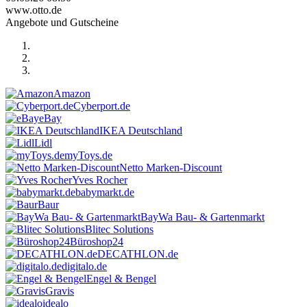
www.otto.de
Angebote und Gutscheine
Amazon
Cyberport.de
eBay
IKEA Deutschland
Lidl
myToys.de
Netto Marken-Discount
Yves Rocher
babymarkt.de
Baur
BayWa Bau- & Gartenmarkt
Blitec Solutions
Büroshop24
DECATHLON.de
digitalo.de
Engel & Bengel
Gravis
idealo