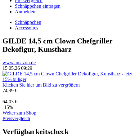
Preisvergleich
Schnäppchen eintragen
Anmelden
Schnäppchen
Accessoires
GILDE 14,5 cm Clown Chefgriller
Dekofigur, Kunstharz
www.amazon.de
15.05.26 09:29
Klicken Sie hier um Bild zu vergrößern
74,99 €
64,03 €
-15%
Weiter zum Shop
Preisvergleich
Verfügbarkeitscheck