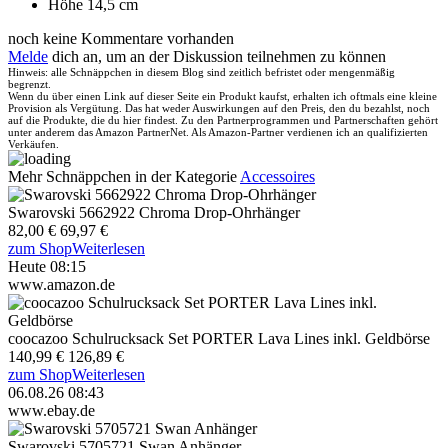
Höhe 14,5 cm
noch keine Kommentare vorhanden
Melde
dich an, um an der Diskussion teilnehmen zu können
Hinweis: alle Schnäppchen in diesem Blog sind zeitlich befristet oder mengenmäßig
begrenzt.
Wenn du über einen Link auf dieser Seite ein Produkt kaufst, erhalten ich oftmals eine kleine
Provision als Vergütung. Das hat weder Auswirkungen auf den Preis, den du bezahlst, noch
auf die Produkte, die du hier findest. Zu den Partnerprogrammen und Partnerschaften gehört
unter anderem das Amazon PartnerNet. Als Amazon-Partner verdienen ich an qualifizierten
Verkäufen.
Mehr Schnäppchen in der Kategorie
Accessoires
Swarovski 5662922 Chroma Drop-Ohrhänger
82,00 €
69,97 €
zum Shop
Weiterlesen
Heute 08:15
www.amazon.de
coocazoo Schulrucksack Set PORTER Lava Lines inkl. Geldbörse
140,99 €
126,89 €
zum Shop
Weiterlesen
06.08.26 08:43
www.ebay.de
Swarovski 5705721 Swan Anhänger