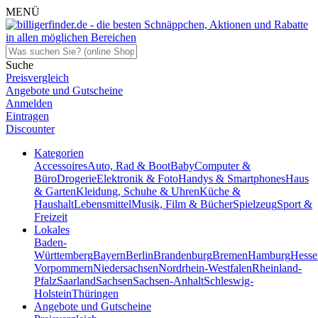
MENÜ
Suche
Preisvergleich
Angebote und Gutscheine
Anmelden
Eintragen
Discounter
Kategorien
Accessoires
Auto, Rad & Boot
Baby
Computer &
Büro
Drogerie
Elektronik & Foto
Handys & Smartphones
Haus
& Garten
Kleidung, Schuhe & Uhren
Küche &
Haushalt
Lebensmittel
Musik, Film & Bücher
Spielzeug
Sport &
Freizeit
Lokales
Baden-
Württemberg
Bayern
Berlin
Brandenburg
Bremen
Hamburg
Hesse
Vorpommern
Niedersachsen
Nordrhein-Westfalen
Rheinland-
Pfalz
Saarland
Sachsen
Sachsen-Anhalt
Schleswig-
Holstein
Thüringen
Angebote und Gutscheine