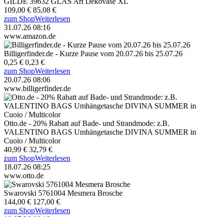
GILDE 39632 GLAS Art Dekovase XL
109,00 €
85,08 €
zum Shop
Weiterlesen
31.07.26 08:16
www.amazon.de
Billigerfinder.de - Kurze Pause vom 20.07.26 bis 25.07.26
0,25 €
0,23 €
zum Shop
Weiterlesen
20.07.26 08:06
www.billigerfinder.de
Otto.de - 20% Rabatt auf Bade- und Strandmode: z.B.
VALENTINO BAGS Umhängetasche DIVINA SUMMER in
Cuoio / Multicolor
40,99 €
32,79 €
zum Shop
Weiterlesen
18.07.26 08:25
www.otto.de
Swarovski 5761004 Mesmera Brosche
144,00 €
127,00 €
zum Shop
Weiterlesen