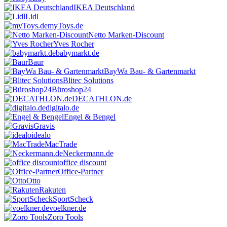
IKEA Deutschland
Lidl
myToys.de
Netto Marken-Discount
Yves Rocher
babymarkt.de
Baur
BayWa Bau- & Gartenmarkt
Blitec Solutions
Büroshop24
DECATHLON.de
digitalo.de
Engel & Bengel
Gravis
idealo
MacTrade
Neckermann.de
office discount
Office-Partner
Otto
Rakuten
SportScheck
voelkner.de
Zoro Tools