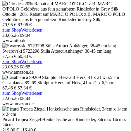
Otto.de - 20% Rabatt auf MARC O'POLO: z.B. MARC O'POLO
Geldbörse aus fein genarbtem Rindleder in Grey Silk
79,95 €
63,96 €
zum Shop
Weiterlesen
23.05.26 09:04
www.otto.de
Swarovski 5723298 Stilla Attract Anhänger, 38-45 cm lang
77,35 €
60,33 €
zum Shop
Weiterlesen
23.05.26 08:55
www.amazon.de
Casablanca 89269 Skulptur Herz auf Herz, 41 x 21 x 6,5 cm
67,46 €
57,34 €
zum Shop
Weiterlesen
22.05.26 08:44
www.amazon.de
Picard Tropea Ziegel Henkeltasche aus Rindsleder, 34cm x 14cm x
24cm
219,00 €
116,40 €