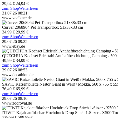
29,94 €
24,94 €
zum Shop
Weiterlesen
31.07.26 08:21
www.voelkner.de
Curver 2068964 Pet Transportbox 51x38x33 cm
34,99 €
29,99 €
zum Shop
Weiterlesen
29.07.26 09:25
www.ebay.de
QUECHUA Kochset Edelstahl Antihaftbeschichtung Camping - 500 25
49,99 €
34,99 €
zum Shop
Weiterlesen
29.07.26 08:53
www.decathlon.de
SAVIC Katzentoilette Nestor Giant in Weiß / Mokka, 560 x 755 x 5
76,49 €
65,99 €
zum Shop
Weiterlesen
29.07.26 08:16
www.zooroyal.de
ITIWIT Kajak aufblasbar Hochdruck Drop Stitch 1-Sitzer - X500 To
729,99 €
599,99 €