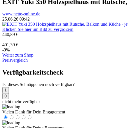
EXIT Yuki 350 Holzspielhaus mit Rutsche
www.netto-online.de
25.06.26 09:42
Klicken Sie hier um Bild zu vergrößern
440,89 €
401,39 €
-9%
Weiter zum Shop
Preisvergleich
Verfügbarkeitscheck
Ist dieses Schnäppchen noch verfügbar?
1
0
nicht mehr verfügbar
Vielen Dank für Dein Engagement
Vielen Dank für Deine Bewertung