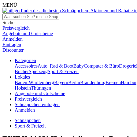
MENÜ
Suche
Preisvergleich
Angebote und Gutscheine
Anmelden
Eintragen
Discounter
Kategorien
Accessoires
Auto, Rad & Boot
Baby
Computer & Büro
Drogerie
Bücher
Spielzeug
Sport & Freizeit
Lokales
Baden-Württemberg
Bayern
Berlin
Brandenburg
Bremen
Hambur
Holstein
Thüringen
Angebote und Gutscheine
Preisvergleich
Schnäppchen eintragen
Anmelden
Schnäppchen
Sport & Freizeit