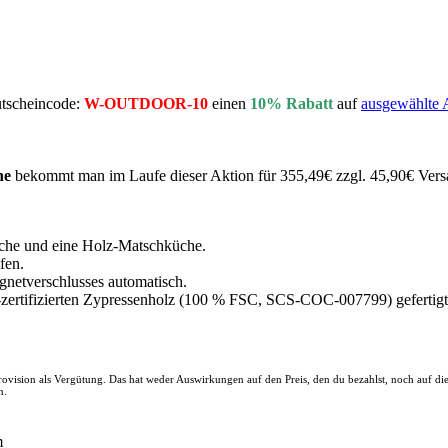
utscheincode:
W-OUTDOOR-10
einen
10% Rabatt
auf
ausgewählte A
he
bekommt man im Laufe dieser Aktion für 355,49€ zzgl. 45,90€ Vers
tsche und eine Holz-Matschküche.
fen.
agnetverschlusses automatisch.
zertifizierten Zypressenholz (100 % FSC, SCS-COC-007799) gefertigt
 Provision als Vergütung. Das hat weder Auswirkungen auf den Preis, den du bezahlst, noch auf d
n.