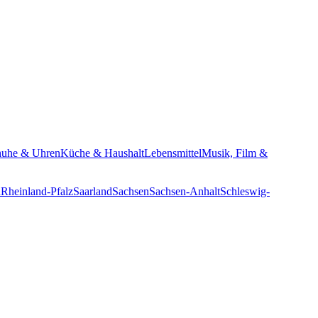
huhe & Uhren
Küche & Haushalt
Lebensmittel
Musik, Film &
n
Rheinland-Pfalz
Saarland
Sachsen
Sachsen-Anhalt
Schleswig-