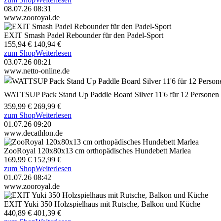
08.07.26 08:31
www.zooroyal.de
EXIT Smash Padel Rebounder für den Padel-Sport
155,94 €
140,94 €
zum Shop
Weiterlesen
03.07.26 08:21
www.netto-online.de
WATTSUP Pack Stand Up Paddle Board Silver 11'6 für 12 Personen 
359,99 €
269,99 €
zum Shop
Weiterlesen
01.07.26 09:20
www.decathlon.de
ZooRoyal 120x80x13 cm orthopädisches Hundebett Marlea
169,99 €
152,99 €
zum Shop
Weiterlesen
01.07.26 08:42
www.zooroyal.de
EXIT Yuki 350 Holzspielhaus mit Rutsche, Balkon und Küche
440,89 €
401,39 €