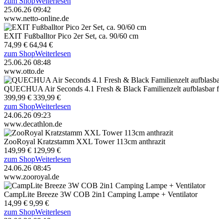
zum Shop
Weiterlesen
25.06.26 09:42
www.netto-online.de
EXIT Fußballtor Pico 2er Set, ca. 90/60 cm
74,99 €
64,94 €
zum Shop
Weiterlesen
25.06.26 08:48
www.otto.de
QUECHUA Air Seconds 4.1 Fresh & Black Familienzelt aufblasbar f
399,99 €
339,99 €
zum Shop
Weiterlesen
24.06.26 09:23
www.decathlon.de
ZooRoyal Kratzstamm XXL Tower 113cm anthrazit
149,99 €
129,99 €
zum Shop
Weiterlesen
24.06.26 08:45
www.zooroyal.de
CampLite Breeze 3W COB 2in1 Camping Lampe + Ventilator
14,99 €
9,99 €
zum Shop
Weiterlesen