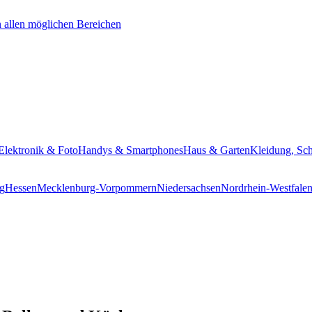
Elektronik & Foto
Handys & Smartphones
Haus & Garten
Kleidung, Sc
g
Hessen
Mecklenburg-Vorpommern
Niedersachsen
Nordrhein-Westfale