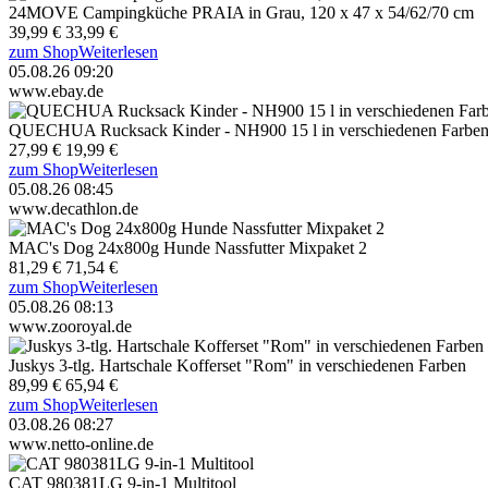
24MOVE Campingküche PRAIA in Grau, 120 x 47 x 54/62/70 cm
39,99 €
33,99 €
zum Shop
Weiterlesen
05.08.26 09:20
www.ebay.de
QUECHUA Rucksack Kinder - NH900 15 l in verschiedenen Farbe
27,99 €
19,99 €
zum Shop
Weiterlesen
05.08.26 08:45
www.decathlon.de
MAC's Dog 24x800g Hunde Nassfutter Mixpaket 2
81,29 €
71,54 €
zum Shop
Weiterlesen
05.08.26 08:13
www.zooroyal.de
Juskys 3-tlg. Hartschale Kofferset "Rom" in verschiedenen Farben
89,99 €
65,94 €
zum Shop
Weiterlesen
03.08.26 08:27
www.netto-online.de
CAT 980381LG 9-in-1 Multitool