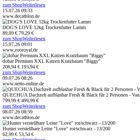
zum Shop
Weiterlesen
15.07.26 09:33
www.decathlon.de
DOG'S LOVE 12kg Trockenfutter Lamm
89,09 €
79,29 €
zum Shop
Weiterlesen
15.07.26 09:01
www.zooroyal.de
dobar Premium XXL Katzen Kratzbaum "Biggy"
208,94 €
193,94 €
zum Shop
Weiterlesen
09.07.26 08:26
www.netto-online.de
QUECHUA Dachzelt aufblasbar Fresh & Black für 2 Personen - Van
799,99 €
499,99 €
zum Shop
Weiterlesen
08.07.26 08:59
www.decathlon.de
Hunter verstellbare Leine "Love" rot/schwarz - 13/200
62,99 €
53,54 €
zum Shop
Weiterlesen