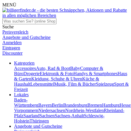
MENÜ
Suche
Preisvergleich
Angebote und Gutscheine
Anmelden
Eintragen
Discounter
Kategorien
Accessoires
Auto, Rad & Boot
Baby
Computer &
Büro
Drogerie
Elektronik & Foto
Handys & Smartphones
Haus
& Garten
Kleidung, Schuhe & Uhren
Küche &
Haushalt
Lebensmittel
Musik, Film & Bücher
Spielzeug
Sport &
Freizeit
Lokales
Baden-
Württemberg
Bayern
Berlin
Brandenburg
Bremen
Hamburg
Hesse
Vorpommern
Niedersachsen
Nordrhein-Westfalen
Rheinland-
Pfalz
Saarland
Sachsen
Sachsen-Anhalt
Schleswig-
Holstein
Thüringen
Angebote und Gutscheine