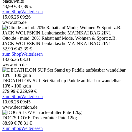
black/white
43,99 €
37,39 €
zum Shop
Weiterlesen
15.06.26 09:26
www.otto.de
Otto.de - mind. 20% Rabatt auf Mode, Wohnen & Sport: z.B.
JACK WOLFSKIN Lenkertasche MAINKAI BAG 2IN1
52,99 €
42,39 €
zum Shop
Weiterlesen
13.06.26 08:31
www.otto.de
DECATHLON SUP Set Stand up Paddle aufblasbar wandelbar
10'6 - 100 grün
279,99 €
229,99 €
zum Shop
Weiterlesen
10.06.26 09:45
www.decathlon.de
DOG'S LOVE Trockenfutter Pute 12kg
88,99 €
78,31 €
zum Shop
Weiterlesen