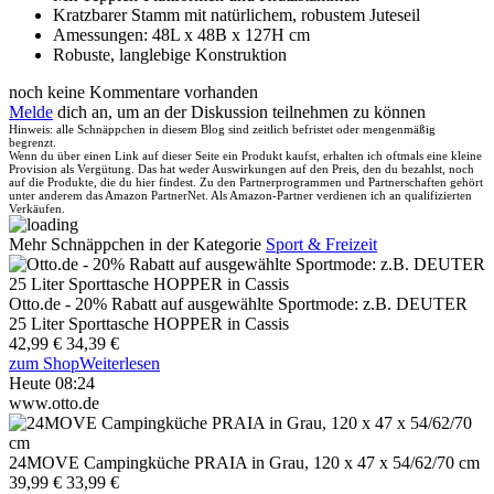
Kratzbarer Stamm mit natürlichem, robustem Juteseil
Amessungen: 48L x 48B x 127H cm
Robuste, langlebige Konstruktion
noch keine Kommentare vorhanden
Melde
dich an, um an der Diskussion teilnehmen zu können
Hinweis: alle Schnäppchen in diesem Blog sind zeitlich befristet oder mengenmäßig
begrenzt.
Wenn du über einen Link auf dieser Seite ein Produkt kaufst, erhalten ich oftmals eine kleine
Provision als Vergütung. Das hat weder Auswirkungen auf den Preis, den du bezahlst, noch
auf die Produkte, die du hier findest. Zu den Partnerprogrammen und Partnerschaften gehört
unter anderem das Amazon PartnerNet. Als Amazon-Partner verdienen ich an qualifizierten
Verkäufen.
Mehr Schnäppchen in der Kategorie
Sport & Freizeit
Otto.de - 20% Rabatt auf ausgewählte Sportmode: z.B. DEUTER
25 Liter Sporttasche HOPPER in Cassis
42,99 €
34,39 €
zum Shop
Weiterlesen
Heute 08:24
www.otto.de
24MOVE Campingküche PRAIA in Grau, 120 x 47 x 54/62/70 cm
39,99 €
33,99 €