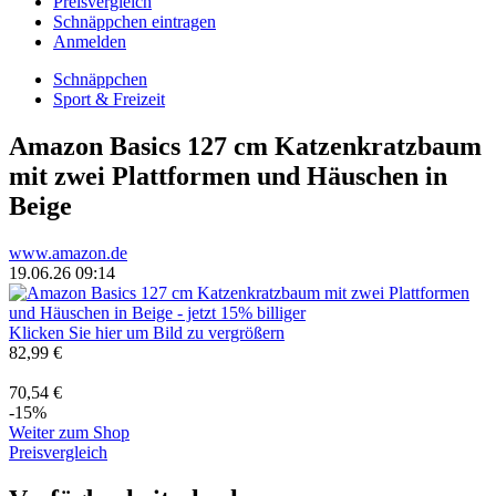
Preisvergleich
Schnäppchen eintragen
Anmelden
Schnäppchen
Sport & Freizeit
Amazon Basics 127 cm Katzenkratzbaum
mit zwei Plattformen und Häuschen in
Beige
www.amazon.de
19.06.26 09:14
Klicken Sie hier um Bild zu vergrößern
82,99 €
70,54 €
-15%
Weiter zum Shop
Preisvergleich