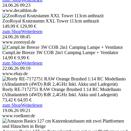
24.06.26 09:23
www.decathlon.de
ZooRoyal Kratzstamm XXL Tower 113cm anthrazit
149,99 €
129,99 €
zum Shop
Weiterlesen
24.06.26 08:45
www.zooroyal.de
CampLite Breeze 3W COB 2in1 Camping Lampe + Ventilator
14,99 €
9,99 €
zum Shop
Weiterlesen
22.06.26 09:19
www.ebay.de
Reely RE-7172751 RAW Orange Brushed 1:14 RC Modellauto
(Allradantrieb (4WD) RtR 2,4GHz Inkl. Akku und Ladegerät)
73,42 €
64,95 €
zum Shop
Weiterlesen
19.06.26 09:21
www.voelkner.de