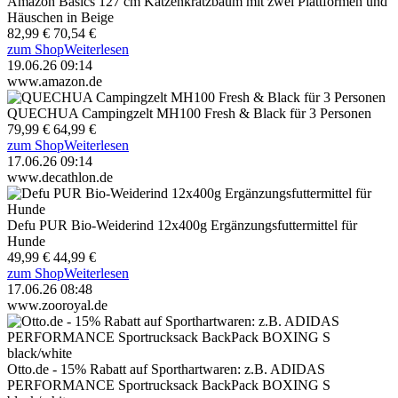
Amazon Basics 127 cm Katzenkratzbaum mit zwei Plattformen und
Häuschen in Beige
82,99 €
70,54 €
zum Shop
Weiterlesen
19.06.26 09:14
www.amazon.de
QUECHUA Campingzelt MH100 Fresh & Black für 3 Personen
79,99 €
64,99 €
zum Shop
Weiterlesen
17.06.26 09:14
www.decathlon.de
Defu PUR Bio-Weiderind 12x400g Ergänzungsfuttermittel für
Hunde
49,99 €
44,99 €
zum Shop
Weiterlesen
17.06.26 08:48
www.zooroyal.de
Otto.de - 15% Rabatt auf Sporthartwaren: z.B. ADIDAS
PERFORMANCE Sportrucksack BackPack BOXING S