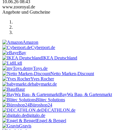
10.06.26 08:43
www.zooroyal.de
Angebote und Gutscheine
Amazon
Cyberport.de
eBay
IKEA Deutschland
Lidl
myToys.de
Netto Marken-Discount
Yves Rocher
babymarkt.de
Baur
BayWa Bau- & Gartenmarkt
Blitec Solutions
Büroshop24
DECATHLON.de
digitalo.de
Engel & Bengel
Gravis