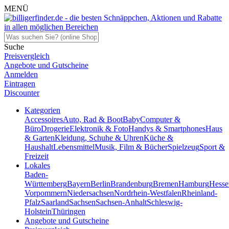
MENÜ
Suche
Preisvergleich
Angebote und Gutscheine
Anmelden
Eintragen
Discounter
Kategorien
Accessoires
Auto, Rad & Boot
Baby
Computer &
Büro
Drogerie
Elektronik & Foto
Handys & Smartphones
Haus
& Garten
Kleidung, Schuhe & Uhren
Küche &
Haushalt
Lebensmittel
Musik, Film & Bücher
Spielzeug
Sport &
Freizeit
Lokales
Baden-
Württemberg
Bayern
Berlin
Brandenburg
Bremen
Hamburg
Hesse
Vorpommern
Niedersachsen
Nordrhein-Westfalen
Rheinland-
Pfalz
Saarland
Sachsen
Sachsen-Anhalt
Schleswig-
Holstein
Thüringen
Angebote und Gutscheine