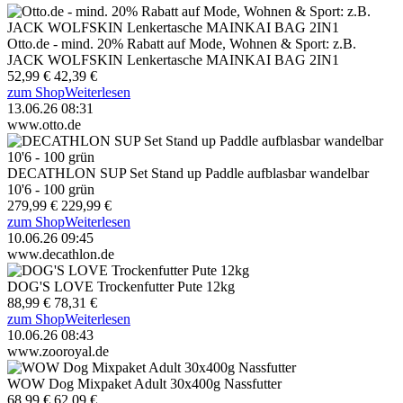
Otto.de - mind. 20% Rabatt auf Mode, Wohnen & Sport: z.B.
JACK WOLFSKIN Lenkertasche MAINKAI BAG 2IN1
52,99 €
42,39 €
zum Shop
Weiterlesen
13.06.26 08:31
www.otto.de
DECATHLON SUP Set Stand up Paddle aufblasbar wandelbar
10'6 - 100 grün
279,99 €
229,99 €
zum Shop
Weiterlesen
10.06.26 09:45
www.decathlon.de
DOG'S LOVE Trockenfutter Pute 12kg
88,99 €
78,31 €
zum Shop
Weiterlesen
10.06.26 08:43
www.zooroyal.de
WOW Dog Mixpaket Adult 30x400g Nassfutter
68,99 €
62,09 €