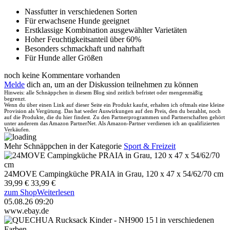
Nassfutter in verschiedenen Sorten
Für erwachsene Hunde geeignet
Erstklassige Kombination ausgewählter Varietäten
Hoher Feuchtigkeitsanteil über 60%
Besonders schmackhaft und nahrhaft
Für Hunde aller Größen
noch keine Kommentare vorhanden
Melde
dich an, um an der Diskussion teilnehmen zu können
Hinweis: alle Schnäppchen in diesem Blog sind zeitlich befristet oder mengenmäßig
begrenzt.
Wenn du über einen Link auf dieser Seite ein Produkt kaufst, erhalten ich oftmals eine kleine
Provision als Vergütung. Das hat weder Auswirkungen auf den Preis, den du bezahlst, noch
auf die Produkte, die du hier findest. Zu den Partnerprogrammen und Partnerschaften gehört
unter anderem das Amazon PartnerNet. Als Amazon-Partner verdienen ich an qualifizierten
Verkäufen.
Mehr Schnäppchen in der Kategorie
Sport & Freizeit
24MOVE Campingküche PRAIA in Grau, 120 x 47 x 54/62/70 cm
39,99 €
33,99 €
zum Shop
Weiterlesen
05.08.26 09:20
www.ebay.de