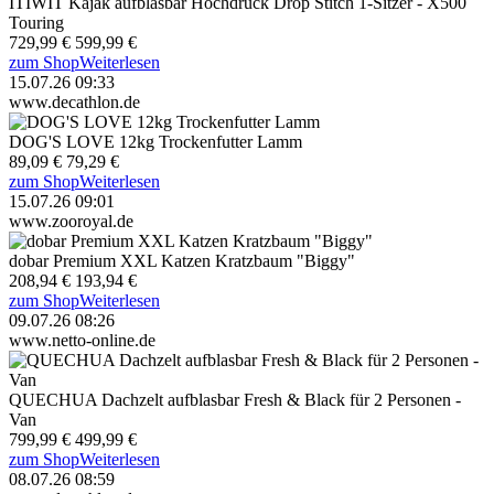
ITIWIT Kajak aufblasbar Hochdruck Drop Stitch 1-Sitzer - X500
Touring
729,99 €
599,99 €
zum Shop
Weiterlesen
15.07.26 09:33
www.decathlon.de
DOG'S LOVE 12kg Trockenfutter Lamm
89,09 €
79,29 €
zum Shop
Weiterlesen
15.07.26 09:01
www.zooroyal.de
dobar Premium XXL Katzen Kratzbaum "Biggy"
208,94 €
193,94 €
zum Shop
Weiterlesen
09.07.26 08:26
www.netto-online.de
QUECHUA Dachzelt aufblasbar Fresh & Black für 2 Personen -
Van
799,99 €
499,99 €
zum Shop
Weiterlesen
08.07.26 08:59