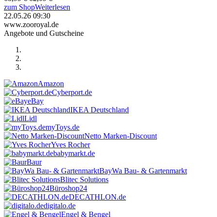
zum Shop
Weiterlesen
22.05.26 09:30
www.zooroyal.de
Angebote und Gutscheine
Amazon
Cyberport.de
eBay
IKEA Deutschland
Lidl
myToys.de
Netto Marken-Discount
Yves Rocher
babymarkt.de
Baur
BayWa Bau- & Gartenmarkt
Blitec Solutions
Büroshop24
DECATHLON.de
digitalo.de
Engel & Bengel