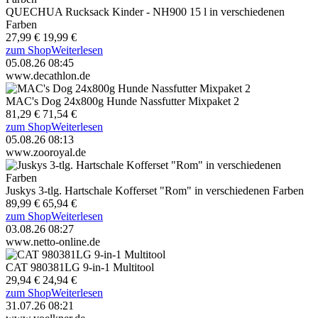
QUECHUA Rucksack Kinder - NH900 15 l in verschiedenen
Farben
27,99 €
19,99 €
zum Shop
Weiterlesen
05.08.26 08:45
www.decathlon.de
MAC's Dog 24x800g Hunde Nassfutter Mixpaket 2
81,29 €
71,54 €
zum Shop
Weiterlesen
05.08.26 08:13
www.zooroyal.de
Juskys 3-tlg. Hartschale Kofferset "Rom" in verschiedenen Farben
89,99 €
65,94 €
zum Shop
Weiterlesen
03.08.26 08:27
www.netto-online.de
CAT 980381LG 9-in-1 Multitool
29,94 €
24,94 €
zum Shop
Weiterlesen
31.07.26 08:21