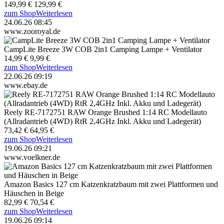
149,99 €
129,99 €
zum Shop
Weiterlesen
24.06.26 08:45
www.zooroyal.de
CampLite Breeze 3W COB 2in1 Camping Lampe + Ventilator
14,99 €
9,99 €
zum Shop
Weiterlesen
22.06.26 09:19
www.ebay.de
Reely RE-7172751 RAW Orange Brushed 1:14 RC Modellauto
(Allradantrieb (4WD) RtR 2,4GHz Inkl. Akku und Ladegerät)
73,42 €
64,95 €
zum Shop
Weiterlesen
19.06.26 09:21
www.voelkner.de
Amazon Basics 127 cm Katzenkratzbaum mit zwei Plattformen und
Häuschen in Beige
82,99 €
70,54 €
zum Shop
Weiterlesen
19.06.26 09:14