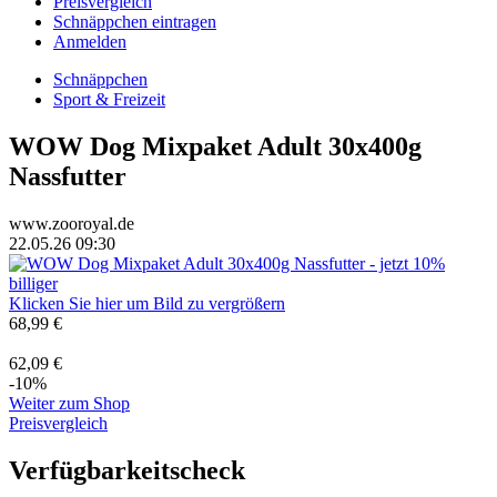
Preisvergleich
Schnäppchen eintragen
Anmelden
Schnäppchen
Sport & Freizeit
WOW Dog Mixpaket Adult 30x400g
Nassfutter
www.zooroyal.de
22.05.26 09:30
Klicken Sie hier um Bild zu vergrößern
68,99 €
62,09 €
-10%
Weiter zum Shop
Preisvergleich
Verfügbarkeitscheck