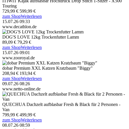
ITIWIT Kajak aufblasbar Hochdruck Drop Stitch 1-Sitzer - X500
Touring
729,99 €
599,99 €
zum Shop
Weiterlesen
15.07.26 09:33
www.decathlon.de
DOG'S LOVE 12kg Trockenfutter Lamm
89,09 €
79,29 €
zum Shop
Weiterlesen
15.07.26 09:01
www.zooroyal.de
dobar Premium XXL Katzen Kratzbaum "Biggy"
208,94 €
193,94 €
zum Shop
Weiterlesen
09.07.26 08:26
www.netto-online.de
QUECHUA Dachzelt aufblasbar Fresh & Black für 2 Personen -
Van
799,99 €
499,99 €
zum Shop
Weiterlesen
08.07.26 08:59