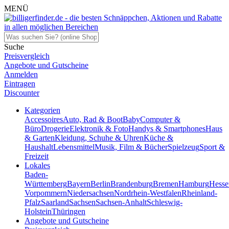
MENÜ
Suche
Preisvergleich
Angebote und Gutscheine
Anmelden
Eintragen
Discounter
Kategorien
Accessoires
Auto, Rad & Boot
Baby
Computer &
Büro
Drogerie
Elektronik & Foto
Handys & Smartphones
Haus
& Garten
Kleidung, Schuhe & Uhren
Küche &
Haushalt
Lebensmittel
Musik, Film & Bücher
Spielzeug
Sport &
Freizeit
Lokales
Baden-
Württemberg
Bayern
Berlin
Brandenburg
Bremen
Hamburg
Hesse
Vorpommern
Niedersachsen
Nordrhein-Westfalen
Rheinland-
Pfalz
Saarland
Sachsen
Sachsen-Anhalt
Schleswig-
Holstein
Thüringen
Angebote und Gutscheine