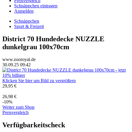
Preisvergleich
Schnäppchen eintragen
Anmelden
Schnäppchen
Sport & Freizeit
District 70 Hundedecke NUZZLE
dunkelgrau 100x70cm
www.zooroyal.de
30.09.25 09:42
Klicken Sie hier um Bild zu vergrößern
29,95 €
26,98 €
-10%
Weiter zum Shop
Preisvergleich
Verfügbarkeitscheck