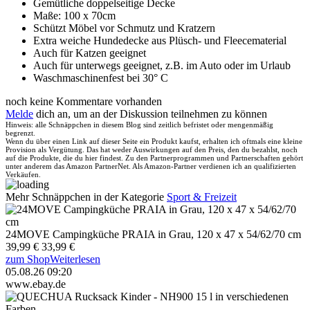
Gemütliche doppelseitige Decke
Maße: 100 x 70cm
Schützt Möbel vor Schmutz und Kratzern
Extra weiche Hundedecke aus Plüsch- und Fleecematerial
Auch für Katzen geeignet
Auch für unterwegs geeignet, z.B. im Auto oder im Urlaub
Waschmaschinenfest bei 30° C
noch keine Kommentare vorhanden
Melde
dich an, um an der Diskussion teilnehmen zu können
Hinweis: alle Schnäppchen in diesem Blog sind zeitlich befristet oder mengenmäßig
begrenzt.
Wenn du über einen Link auf dieser Seite ein Produkt kaufst, erhalten ich oftmals eine kleine
Provision als Vergütung. Das hat weder Auswirkungen auf den Preis, den du bezahlst, noch
auf die Produkte, die du hier findest. Zu den Partnerprogrammen und Partnerschaften gehört
unter anderem das Amazon PartnerNet. Als Amazon-Partner verdienen ich an qualifizierten
Verkäufen.
Mehr Schnäppchen in der Kategorie
Sport & Freizeit
24MOVE Campingküche PRAIA in Grau, 120 x 47 x 54/62/70 cm
39,99 €
33,99 €
zum Shop
Weiterlesen
05.08.26 09:20
www.ebay.de