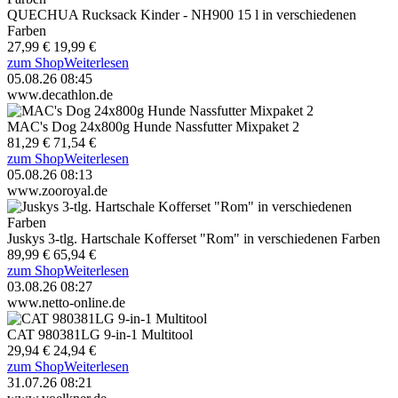
QUECHUA Rucksack Kinder - NH900 15 l in verschiedenen
Farben
27,99 €
19,99 €
zum Shop
Weiterlesen
05.08.26 08:45
www.decathlon.de
MAC's Dog 24x800g Hunde Nassfutter Mixpaket 2
81,29 €
71,54 €
zum Shop
Weiterlesen
05.08.26 08:13
www.zooroyal.de
Juskys 3-tlg. Hartschale Kofferset "Rom" in verschiedenen Farben
89,99 €
65,94 €
zum Shop
Weiterlesen
03.08.26 08:27
www.netto-online.de
CAT 980381LG 9-in-1 Multitool
29,94 €
24,94 €
zum Shop
Weiterlesen
31.07.26 08:21