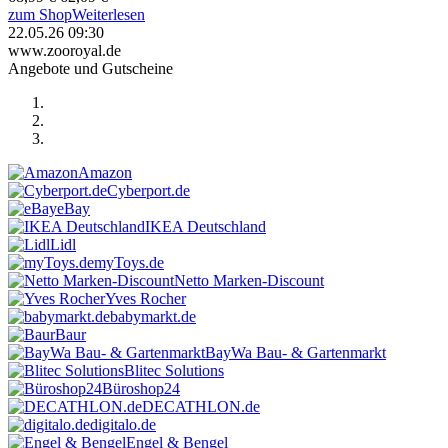
zum Shop
Weiterlesen
22.05.26 09:30
www.zooroyal.de
Angebote und Gutscheine
Amazon
Cyberport.de
eBay
IKEA Deutschland
Lidl
myToys.de
Netto Marken-Discount
Yves Rocher
babymarkt.de
Baur
BayWa Bau- & Gartenmarkt
Blitec Solutions
Büroshop24
DECATHLON.de
digitalo.de
Engel & Bengel