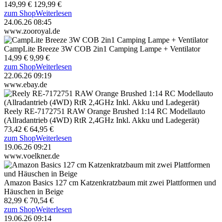
149,99 €
129,99 €
zum Shop
Weiterlesen
24.06.26 08:45
www.zooroyal.de
CampLite Breeze 3W COB 2in1 Camping Lampe + Ventilator
14,99 €
9,99 €
zum Shop
Weiterlesen
22.06.26 09:19
www.ebay.de
Reely RE-7172751 RAW Orange Brushed 1:14 RC Modellauto
(Allradantrieb (4WD) RtR 2,4GHz Inkl. Akku und Ladegerät)
73,42 €
64,95 €
zum Shop
Weiterlesen
19.06.26 09:21
www.voelkner.de
Amazon Basics 127 cm Katzenkratzbaum mit zwei Plattformen und
Häuschen in Beige
82,99 €
70,54 €
zum Shop
Weiterlesen
19.06.26 09:14