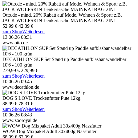
Otto.de - mind. 20% Rabatt auf Mode, Wohnen & Sport: z.B.
JACK WOLFSKIN Lenkertasche MAINKAI BAG 2IN1
52,99 €
42,39 €
zum Shop
Weiterlesen
13.06.26 08:31
www.otto.de
DECATHLON SUP Set Stand up Paddle aufblasbar wandelbar
10'6 - 100 grün
279,99 €
229,99 €
zum Shop
Weiterlesen
10.06.26 09:45
www.decathlon.de
DOG'S LOVE Trockenfutter Pute 12kg
88,99 €
78,31 €
zum Shop
Weiterlesen
10.06.26 08:43
www.zooroyal.de
WOW Dog Mixpaket Adult 30x400g Nassfutter
68,99 €
62,09 €