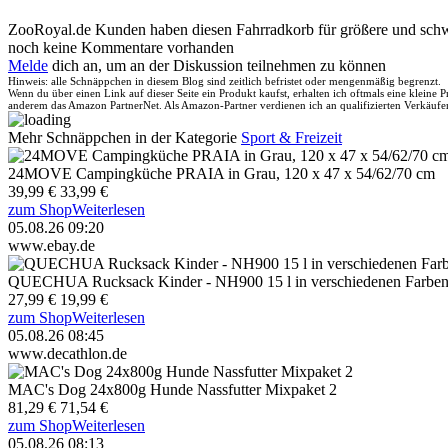
ZooRoyal.de Kunden haben diesen Fahrradkorb für größere und schw
noch keine Kommentare vorhanden
Melde
dich an, um an der Diskussion teilnehmen zu können
Hinweis: alle Schnäppchen in diesem Blog sind zeitlich befristet oder mengenmäßig begrenzt.
Wenn du über einen Link auf dieser Seite ein Produkt kaufst, erhalten ich oftmals eine kleine
anderem das Amazon PartnerNet. Als Amazon-Partner verdienen ich an qualifizierten Verkäufe
Mehr Schnäppchen in der Kategorie
Sport & Freizeit
24MOVE Campingküche PRAIA in Grau, 120 x 47 x 54/62/70 cm
39,99 €
33,99 €
zum Shop
Weiterlesen
05.08.26 09:20
www.ebay.de
QUECHUA Rucksack Kinder - NH900 15 l in verschiedenen Farbe
27,99 €
19,99 €
zum Shop
Weiterlesen
05.08.26 08:45
www.decathlon.de
MAC's Dog 24x800g Hunde Nassfutter Mixpaket 2
81,29 €
71,54 €
zum Shop
Weiterlesen
05.08.26 08:13