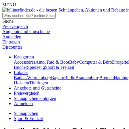
MENÜ
Suche
Preisvergleich
Angebote und Gutscheine
Anmelden
Eintragen
Discounter
Kategorien
Accessoires
Auto, Rad & Boot
Baby
Computer & Büro
Drogerie
Bücher
Spielzeug
Sport & Freizeit
Lokales
Baden-Württemberg
Bayern
Berlin
Brandenburg
Bremen
Hambur
Holstein
Thüringen
Angebote und Gutscheine
Preisvergleich
Schnäppchen eintragen
Anmelden
Schnäppchen
Sport & Freizeit