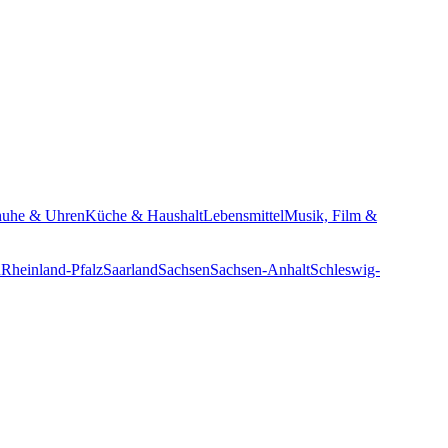
huhe & Uhren
Küche & Haushalt
Lebensmittel
Musik, Film &
n
Rheinland-Pfalz
Saarland
Sachsen
Sachsen-Anhalt
Schleswig-