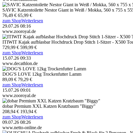
SAVIC Katzentoilette Nestor Giant in Weiß / Mokka, 560 x 755 x 5
76,49 €
65,99 €
zum Shop
Weiterlesen
29.07.26 08:16
www.zooroyal.de
ITIWIT Kajak aufblasbar Hochdruck Drop Stitch 1-Sitzer - X500 To
729,99 €
599,99 €
zum Shop
Weiterlesen
15.07.26 09:33
www.decathlon.de
DOG'S LOVE 12kg Trockenfutter Lamm
89,09 €
79,29 €
zum Shop
Weiterlesen
15.07.26 09:01
www.zooroyal.de
dobar Premium XXL Katzen Kratzbaum "Biggy"
208,94 €
193,94 €
zum Shop
Weiterlesen
09.07.26 08:26
www.netto-online.de