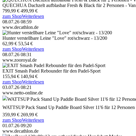
QUECHUA Dachzelt aufblasbar Fresh & Black für 2 Personen - Van
799,99 €
499,99 €
zum Shop
Weiterlesen
08.07.26 08:59
www.decathlon.de
Hunter verstellbare Leine "Love" rot/schwarz - 13/200
62,99 €
53,54 €
zum Shop
Weiterlesen
08.07.26 08:31
www.zooroyal.de
EXIT Smash Padel Rebounder für den Padel-Sport
155,94 €
140,94 €
zum Shop
Weiterlesen
03.07.26 08:21
www.netto-online.de
WATTSUP Pack Stand Up Paddle Board Silver 11'6 für 12 Personen 
359,99 €
269,99 €
zum Shop
Weiterlesen
01.07.26 09:20
www.decathlon.de