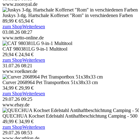
www.zooroyal.de
Juskys 3-tlg. Hartschale Kofferset "Rom" in verschiedenen Farben
89,99 €
65,94 €
zum Shop
Weiterlesen
03.08.26 08:27
www.netto-online.de
CAT 980381LG 9-in-1 Multitool
29,94 €
24,94 €
zum Shop
Weiterlesen
31.07.26 08:21
www.voelkner.de
Curver 2068964 Pet Transportbox 51x38x33 cm
34,99 €
29,99 €
zum Shop
Weiterlesen
29.07.26 09:25
www.ebay.de
QUECHUA Kochset Edelstahl Antihaftbeschichtung Camping - 500 25
49,99 €
34,99 €
zum Shop
Weiterlesen
29.07.26 08:53
www.decathlon.de