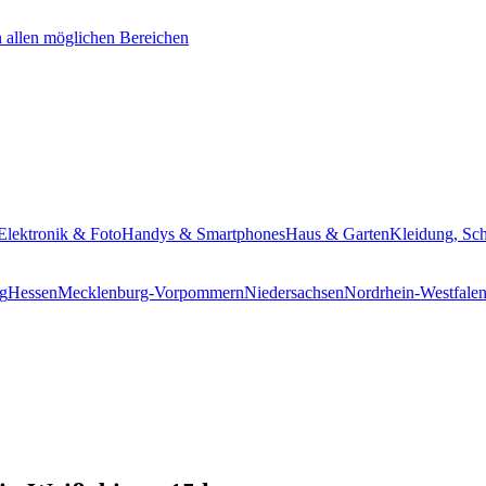
Elektronik & Foto
Handys & Smartphones
Haus & Garten
Kleidung, Sc
g
Hessen
Mecklenburg-Vorpommern
Niedersachsen
Nordrhein-Westfale