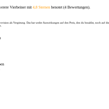
erere Vierbeiner mit
4,8 Sternen
benotet (4 Bewertungen).
 Provision als Vergütung. Das hat weder Auswirkungen auf den Preis, den du bezahlst, noch auf d
n.
n