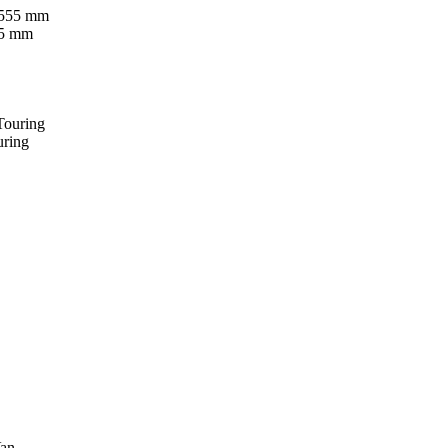
55 mm
uring