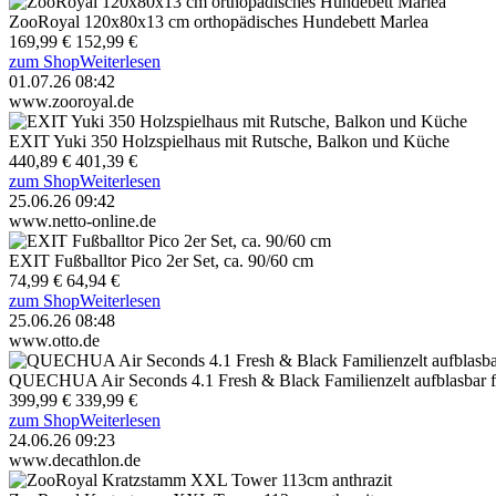
ZooRoyal 120x80x13 cm orthopädisches Hundebett Marlea
169,99 €
152,99 €
zum Shop
Weiterlesen
01.07.26 08:42
www.zooroyal.de
EXIT Yuki 350 Holzspielhaus mit Rutsche, Balkon und Küche
440,89 €
401,39 €
zum Shop
Weiterlesen
25.06.26 09:42
www.netto-online.de
EXIT Fußballtor Pico 2er Set, ca. 90/60 cm
74,99 €
64,94 €
zum Shop
Weiterlesen
25.06.26 08:48
www.otto.de
QUECHUA Air Seconds 4.1 Fresh & Black Familienzelt aufblasbar f
399,99 €
339,99 €
zum Shop
Weiterlesen
24.06.26 09:23
www.decathlon.de