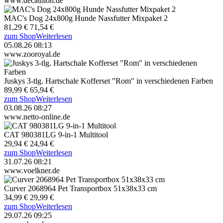
www.decathlon.de
MAC's Dog 24x800g Hunde Nassfutter Mixpaket 2
81,29 €
71,54 €
zum Shop
Weiterlesen
05.08.26 08:13
www.zooroyal.de
Juskys 3-tlg. Hartschale Kofferset "Rom" in verschiedenen Farben
89,99 €
65,94 €
zum Shop
Weiterlesen
03.08.26 08:27
www.netto-online.de
CAT 980381LG 9-in-1 Multitool
29,94 €
24,94 €
zum Shop
Weiterlesen
31.07.26 08:21
www.voelkner.de
Curver 2068964 Pet Transportbox 51x38x33 cm
34,99 €
29,99 €
zum Shop
Weiterlesen
29.07.26 09:25