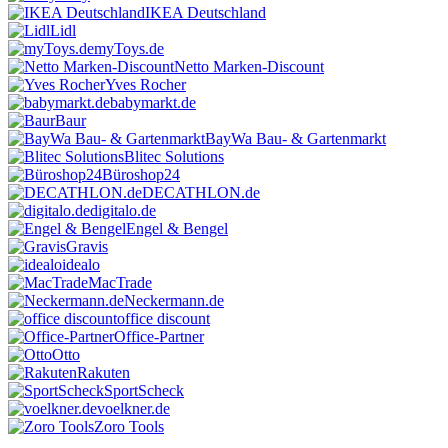
IKEA Deutschland
Lidl
myToys.de
Netto Marken-Discount
Yves Rocher
babymarkt.de
Baur
BayWa Bau- & Gartenmarkt
Blitec Solutions
Büroshop24
DECATHLON.de
digitalo.de
Engel & Bengel
Gravis
idealo
MacTrade
Neckermann.de
office discount
Office-Partner
Otto
Rakuten
SportScheck
voelkner.de
Zoro Tools