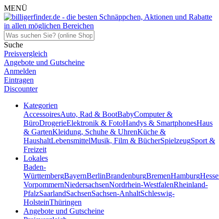
MENÜ
Suche
Preisvergleich
Angebote und Gutscheine
Anmelden
Eintragen
Discounter
Kategorien
Accessoires
Auto, Rad & Boot
Baby
Computer &
Büro
Drogerie
Elektronik & Foto
Handys & Smartphones
Haus
& Garten
Kleidung, Schuhe & Uhren
Küche &
Haushalt
Lebensmittel
Musik, Film & Bücher
Spielzeug
Sport &
Freizeit
Lokales
Baden-
Württemberg
Bayern
Berlin
Brandenburg
Bremen
Hamburg
Hesse
Vorpommern
Niedersachsen
Nordrhein-Westfalen
Rheinland-
Pfalz
Saarland
Sachsen
Sachsen-Anhalt
Schleswig-
Holstein
Thüringen
Angebote und Gutscheine