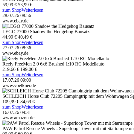
59,99 €
53,99 €
zum Shop
Weiterlesen
28.07.26 08:56
www.ebay.de
LEGO 77000 Shadow the Hedgehog Bausatz
44,99 €
40,49 €
zum Shop
Weiterlesen
27.07.26 08:36
www.ebay.de
Reely FreeMen 2.0 6x6 Brushed 1:10 RC Modellauto
219,66 €
199,00 €
zum Shop
Weiterlesen
17.07.26 09:00
www.voelkner.de
SCHLEICH Horse Club 72205 Campingtrip mit dem Wohnwagen Spi
109,99 €
84,69 €
zum Shop
Weiterlesen
16.07.26 09:31
www.amazon.de
PAW Patrol Rescue Wheels - Superloop Tower mit mit Startrampe u
90,00 €
69,00 €