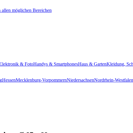
Elektronik & Foto
Handys & Smartphones
Haus & Garten
Kleidung, Sc
g
Hessen
Mecklenburg-Vorpommern
Niedersachsen
Nordrhein-Westfale