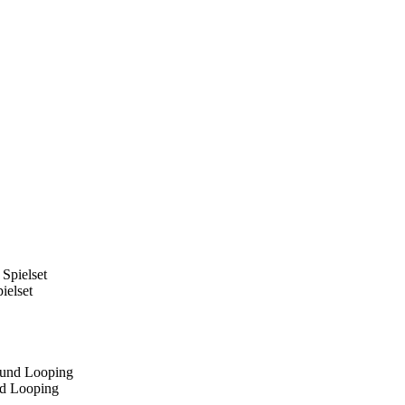
elset
nd Looping