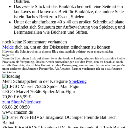
Ölstiften.
Das zweite Stück ist das Bauklötzchenbrett: eine Seite ist ein
konkaves und konvexes Brett für Bauklötze, die andere Seite
ist ein flaches Brett zum Essen, Spielen.
Unter der abnehmbaren 40 x 40 cm großen Schreibtischplatte
befindet sich Stauraum zur Aufbewahrung von Spielzeug und
Lernmaterialien wie Büchern und Stiften.
noch keine Kommentare vorhanden
Melde
dich an, um an der Diskussion teilnehmen zu können
Hinweis: alle Schnäppchen in diesem Blog sind zeitlich befristet oder mengenmäßig
begrenzt.
Wenn du über einen Link auf dieser Seite ein Produkt kaufst, erhalten ich oftmals eine kleine
Provision als Vergütung. Das hat weder Auswirkungen auf den Preis, den du bezahlst, noch
auf die Produkte, die du hier findest. Zu den Partnerprogrammen und Partnerschaften gehört
unter anderem das Amazon PartnerNet. Als Amazon-Partner verdienen ich an qualifizierten
Verkäufen.
Mehr Schnäppchen in der Kategorie
Spielzeug
LEGO Marvel 76346 Spider-Man-Figur
70,80 €
65,99 €
zum Shop
Weiterlesen
06.08.26 08:50
www.amazon.de
Fisher-Price HBV67 Imaginext DC Super Freunde Bat-Tech Batbot