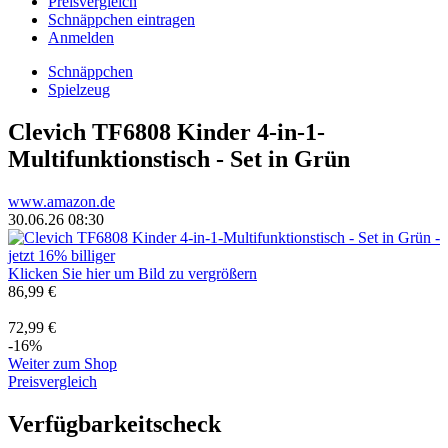
Preisvergleich
Schnäppchen eintragen
Anmelden
Schnäppchen
Spielzeug
Clevich TF6808 Kinder 4-in-1-
Multifunktionstisch - Set in Grün
www.amazon.de
30.06.26 08:30
Klicken Sie hier um Bild zu vergrößern
86,99 €
72,99 €
-16%
Weiter zum Shop
Preisvergleich
Verfügbarkeitscheck