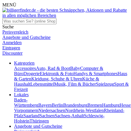
MENÜ
Suche
Preisvergleich
Angebote und Gutscheine
Anmelden
Eintragen
Discounter
Kategorien
Accessoires
Auto, Rad & Boot
Baby
Computer &
Büro
Drogerie
Elektronik & Foto
Handys & Smartphones
Haus
& Garten
Kleidung, Schuhe & Uhren
Küche &
Haushalt
Lebensmittel
Musik, Film & Bücher
Spielzeug
Sport &
Freizeit
Lokales
Baden-
Württemberg
Bayern
Berlin
Brandenburg
Bremen
Hamburg
Hesse
Vorpommern
Niedersachsen
Nordrhein-Westfalen
Rheinland-
Pfalz
Saarland
Sachsen
Sachsen-Anhalt
Schleswig-
Holstein
Thüringen
Angebote und Gutscheine