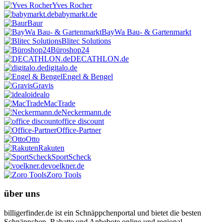
Yves Rocher
babymarkt.de
Baur
BayWa Bau- & Gartenmarkt
Blitec Solutions
Büroshop24
DECATHLON.de
digitalo.de
Engel & Bengel
Gravis
idealo
MacTrade
Neckermann.de
office discount
Office-Partner
Otto
Rakuten
SportScheck
voelkner.de
Zoro Tools
über uns
billigerfinder.de ist ein Schnäppchenportal und bietet die besten
Schnäppchen, Rabatte und Anbebote online und regional -