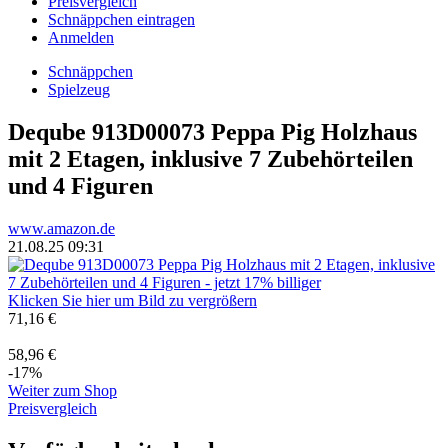
Preisvergleich
Schnäppchen eintragen
Anmelden
Schnäppchen
Spielzeug
Deqube 913D00073 Peppa Pig Holzhaus
mit 2 Etagen, inklusive 7 Zubehörteilen
und 4 Figuren
www.amazon.de
21.08.25 09:31
Klicken Sie hier um Bild zu vergrößern
71,16 €
58,96 €
-17%
Weiter zum Shop
Preisvergleich