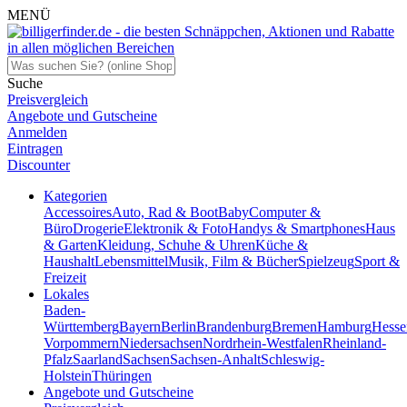
MENÜ
Suche
Preisvergleich
Angebote und Gutscheine
Anmelden
Eintragen
Discounter
Kategorien
Accessoires
Auto, Rad & Boot
Baby
Computer &
Büro
Drogerie
Elektronik & Foto
Handys & Smartphones
Haus
& Garten
Kleidung, Schuhe & Uhren
Küche &
Haushalt
Lebensmittel
Musik, Film & Bücher
Spielzeug
Sport &
Freizeit
Lokales
Baden-
Württemberg
Bayern
Berlin
Brandenburg
Bremen
Hamburg
Hesse
Vorpommern
Niedersachsen
Nordrhein-Westfalen
Rheinland-
Pfalz
Saarland
Sachsen
Sachsen-Anhalt
Schleswig-
Holstein
Thüringen
Angebote und Gutscheine