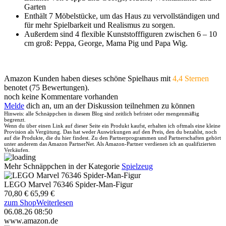
Garten
Enthält 7 Möbelstücke, um das Haus zu vervollständigen und
für mehr Spielbarkeit und Realismus zu sorgen.
Außerdem sind 4 flexible Kunststofffiguren zwischen 6 – 10
cm groß: Peppa, George, Mama Pig und Papa Wig.
Amazon Kunden haben dieses schöne Spielhaus mit
4,4 Sternen
benotet (75 Bewertungen).
noch keine Kommentare vorhanden
Melde
dich an, um an der Diskussion teilnehmen zu können
Hinweis: alle Schnäppchen in diesem Blog sind zeitlich befristet oder mengenmäßig
begrenzt.
Wenn du über einen Link auf dieser Seite ein Produkt kaufst, erhalten ich oftmals eine kleine
Provision als Vergütung. Das hat weder Auswirkungen auf den Preis, den du bezahlst, noch
auf die Produkte, die du hier findest. Zu den Partnerprogrammen und Partnerschaften gehört
unter anderem das Amazon PartnerNet. Als Amazon-Partner verdienen ich an qualifizierten
Verkäufen.
Mehr Schnäppchen in der Kategorie
Spielzeug
LEGO Marvel 76346 Spider-Man-Figur
70,80 €
65,99 €
zum Shop
Weiterlesen
06.08.26 08:50
www.amazon.de