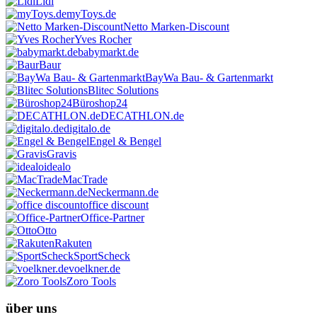
Lidl
myToys.de
Netto Marken-Discount
Yves Rocher
babymarkt.de
Baur
BayWa Bau- & Gartenmarkt
Blitec Solutions
Büroshop24
DECATHLON.de
digitalo.de
Engel & Bengel
Gravis
idealo
MacTrade
Neckermann.de
office discount
Office-Partner
Otto
Rakuten
SportScheck
voelkner.de
Zoro Tools
über uns