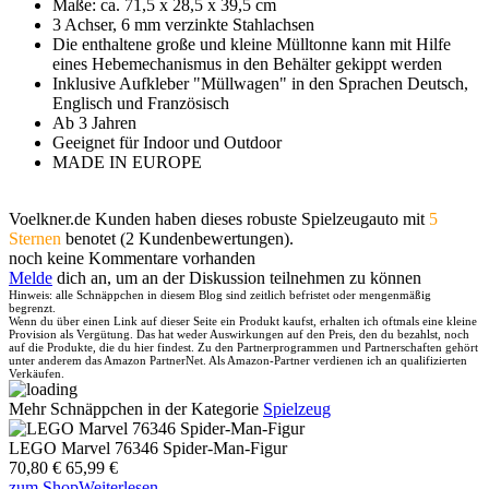
Maße: ca. 71,5 x 28,5 x 39,5 cm
3 Achser, 6 mm verzinkte Stahlachsen
Die enthaltene große und kleine Mülltonne kann mit Hilfe
eines Hebemechanismus in den Behälter gekippt werden
Inklusive Aufkleber "Müllwagen" in den Sprachen Deutsch,
Englisch und Französisch
Ab 3 Jahren
Geeignet für Indoor und Outdoor
MADE IN EUROPE
Voelkner.de Kunden haben dieses robuste Spielzeugauto mit
5
Sternen
benotet (2 Kundenbewertungen).
noch keine Kommentare vorhanden
Melde
dich an, um an der Diskussion teilnehmen zu können
Hinweis: alle Schnäppchen in diesem Blog sind zeitlich befristet oder mengenmäßig
begrenzt.
Wenn du über einen Link auf dieser Seite ein Produkt kaufst, erhalten ich oftmals eine kleine
Provision als Vergütung. Das hat weder Auswirkungen auf den Preis, den du bezahlst, noch
auf die Produkte, die du hier findest. Zu den Partnerprogrammen und Partnerschaften gehört
unter anderem das Amazon PartnerNet. Als Amazon-Partner verdienen ich an qualifizierten
Verkäufen.
Mehr Schnäppchen in der Kategorie
Spielzeug
LEGO Marvel 76346 Spider-Man-Figur
70,80 €
65,99 €
zum Shop
Weiterlesen