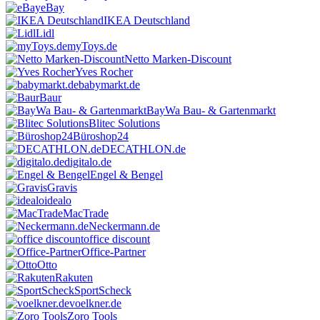
eBay
IKEA Deutschland
Lidl
myToys.de
Netto Marken-Discount
Yves Rocher
babymarkt.de
Baur
BayWa Bau- & Gartenmarkt
Blitec Solutions
Büroshop24
DECATHLON.de
digitalo.de
Engel & Bengel
Gravis
idealo
MacTrade
Neckermann.de
office discount
Office-Partner
Otto
Rakuten
SportScheck
voelkner.de
Zoro Tools