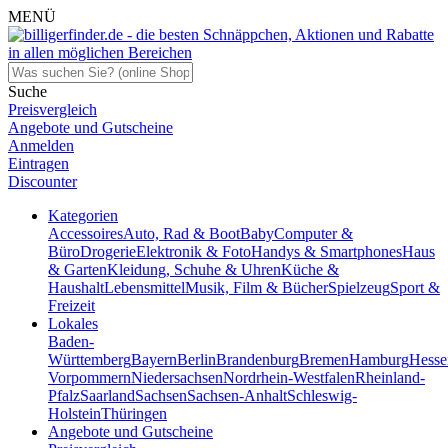
MENÜ
Suche
Preisvergleich
Angebote und Gutscheine
Anmelden
Eintragen
Discounter
Kategorien
Accessoires
Auto, Rad & Boot
Baby
Computer &
Büro
Drogerie
Elektronik & Foto
Handys & Smartphones
Haus
& Garten
Kleidung, Schuhe & Uhren
Küche &
Haushalt
Lebensmittel
Musik, Film & Bücher
Spielzeug
Sport &
Freizeit
Lokales
Baden-
Württemberg
Bayern
Berlin
Brandenburg
Bremen
Hamburg
Hesse
Vorpommern
Niedersachsen
Nordrhein-Westfalen
Rheinland-
Pfalz
Saarland
Sachsen
Sachsen-Anhalt
Schleswig-
Holstein
Thüringen
Angebote und Gutscheine