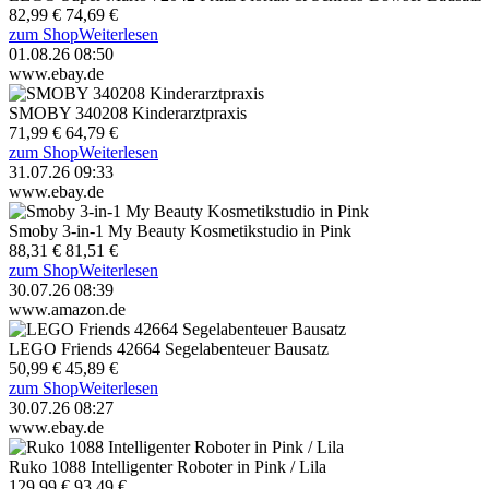
82,99 €
74,69 €
zum Shop
Weiterlesen
01.08.26 08:50
www.ebay.de
SMOBY 340208 Kinderarztpraxis
71,99 €
64,79 €
zum Shop
Weiterlesen
31.07.26 09:33
www.ebay.de
Smoby 3-in-1 My Beauty Kosmetikstudio in Pink
88,31 €
81,51 €
zum Shop
Weiterlesen
30.07.26 08:39
www.amazon.de
LEGO Friends 42664 Segelabenteuer Bausatz
50,99 €
45,89 €
zum Shop
Weiterlesen
30.07.26 08:27
www.ebay.de
Ruko 1088 Intelligenter Roboter in Pink / Lila
129,99 €
93,49 €