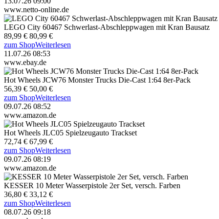
13.07.26 09:00
www.netto-online.de
LEGO City 60467 Schwerlast-Abschleppwagen mit Kran Bausatz
89,99 €
80,99 €
zum Shop
Weiterlesen
11.07.26 08:53
www.ebay.de
Hot Wheels JCW76 Monster Trucks Die-Cast 1:64 8er-Pack
56,39 €
50,00 €
zum Shop
Weiterlesen
09.07.26 08:52
www.amazon.de
Hot Wheels JLC05 Spielzeugauto Trackset
72,74 €
67,99 €
zum Shop
Weiterlesen
09.07.26 08:19
www.amazon.de
KESSER 10 Meter Wasserpistole 2er Set, versch. Farben
36,80 €
33,12 €
zum Shop
Weiterlesen
08.07.26 09:18