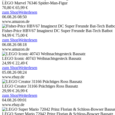
LEGO Marvel 76346 Spider-Man-Figur
70,80 €
65,99 €
zum Shop
Weiterlesen
06.08.26 08:50
www.amazon.de
Fisher-Price HBV67 Imaginext DC Super Freunde Bat-Tech Batbot
94,99 €
75,00 €
zum Shop
Weiterlesen
06.08.26 08:18
www.amazon.de
LEGO Iconic 40743 Weihnachtsgesteck Bausatz
24,99 €
22,49 €
zum Shop
Weiterlesen
05.08.26 08:24
www.ebay.de
LEGO Creator 31166 Prächtiges Ross Bausatz
29,99 €
26,99 €
zum Shop
Weiterlesen
04.08.26 09:01
www.ebay.de
LEGO Super Mario 72042 Prinz Florian & Schloss-Bowser Bausatz