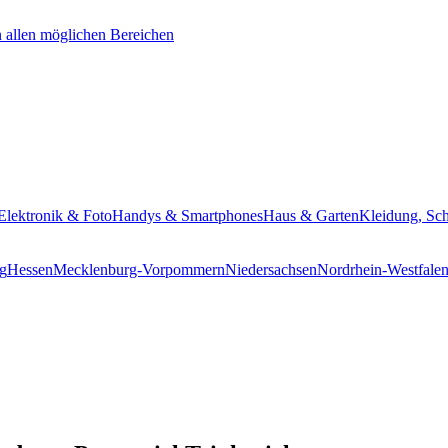
Elektronik & Foto
Handys & Smartphones
Haus & Garten
Kleidung, Sc
g
Hessen
Mecklenburg-Vorpommern
Niedersachsen
Nordrhein-Westfale