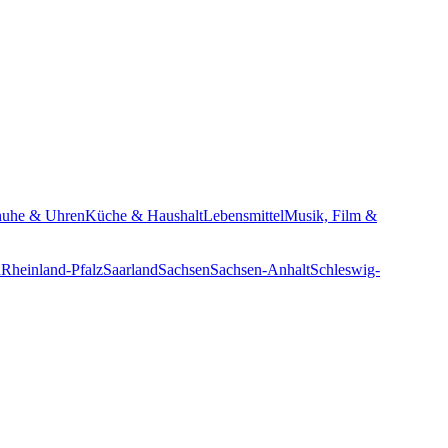
huhe & Uhren
Küche & Haushalt
Lebensmittel
Musik, Film &
n
Rheinland-Pfalz
Saarland
Sachsen
Sachsen-Anhalt
Schleswig-