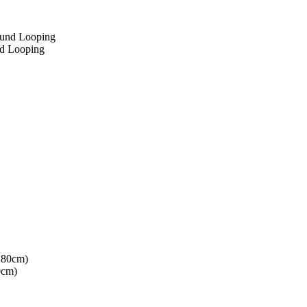
nd Looping
0cm)