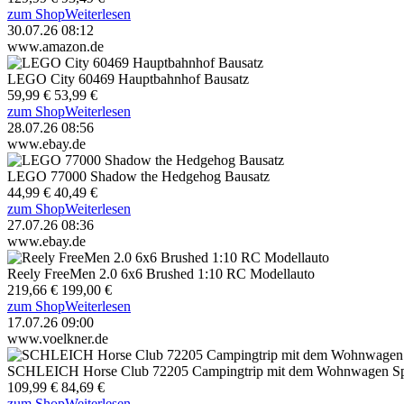
zum Shop
Weiterlesen
30.07.26 08:12
www.amazon.de
LEGO City 60469 Hauptbahnhof Bausatz
59,99 €
53,99 €
zum Shop
Weiterlesen
28.07.26 08:56
www.ebay.de
LEGO 77000 Shadow the Hedgehog Bausatz
44,99 €
40,49 €
zum Shop
Weiterlesen
27.07.26 08:36
www.ebay.de
Reely FreeMen 2.0 6x6 Brushed 1:10 RC Modellauto
219,66 €
199,00 €
zum Shop
Weiterlesen
17.07.26 09:00
www.voelkner.de
SCHLEICH Horse Club 72205 Campingtrip mit dem Wohnwagen Spi
109,99 €
84,69 €
zum Shop
Weiterlesen