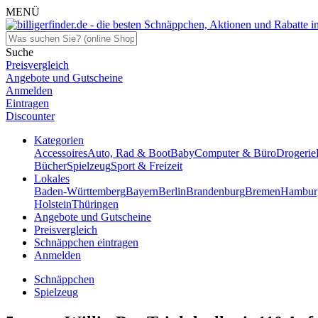
MENÜ
Suche
Preisvergleich
Angebote und Gutscheine
Anmelden
Eintragen
Discounter
Kategorien
Accessoires
Auto, Rad & Boot
Baby
Computer & Büro
Drogerie
Bücher
Spielzeug
Sport & Freizeit
Lokales
Baden-Württemberg
Bayern
Berlin
Brandenburg
Bremen
Hambur
Holstein
Thüringen
Angebote und Gutscheine
Preisvergleich
Schnäppchen eintragen
Anmelden
Schnäppchen
Spielzeug