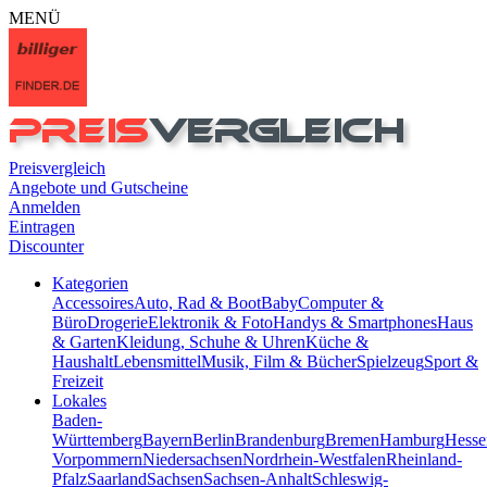
MENÜ
Preisvergleich
Angebote und Gutscheine
Anmelden
Eintragen
Discounter
Kategorien
Accessoires
Auto, Rad & Boot
Baby
Computer &
Büro
Drogerie
Elektronik & Foto
Handys & Smartphones
Haus
& Garten
Kleidung, Schuhe & Uhren
Küche &
Haushalt
Lebensmittel
Musik, Film & Bücher
Spielzeug
Sport &
Freizeit
Lokales
Baden-
Württemberg
Bayern
Berlin
Brandenburg
Bremen
Hamburg
Hesse
Vorpommern
Niedersachsen
Nordrhein-Westfalen
Rheinland-
Pfalz
Saarland
Sachsen
Sachsen-Anhalt
Schleswig-