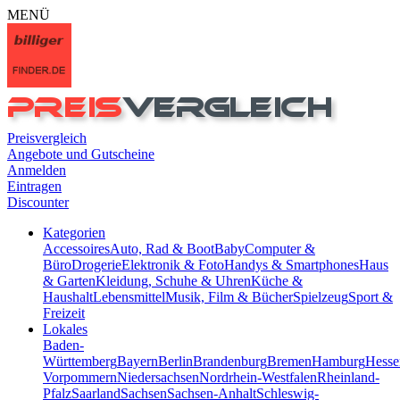
MENÜ
Preisvergleich
Angebote und Gutscheine
Anmelden
Eintragen
Discounter
Kategorien
Accessoires
Auto, Rad & Boot
Baby
Computer &
Büro
Drogerie
Elektronik & Foto
Handys & Smartphones
Haus
& Garten
Kleidung, Schuhe & Uhren
Küche &
Haushalt
Lebensmittel
Musik, Film & Bücher
Spielzeug
Sport &
Freizeit
Lokales
Baden-
Württemberg
Bayern
Berlin
Brandenburg
Bremen
Hamburg
Hesse
Vorpommern
Niedersachsen
Nordrhein-Westfalen
Rheinland-
Pfalz
Saarland
Sachsen
Sachsen-Anhalt
Schleswig-