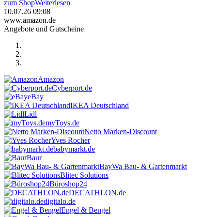
zum Shop
Weiterlesen
10.07.26 09:08
www.amazon.de
Angebote und Gutscheine
Amazon
Cyberport.de
eBay
IKEA Deutschland
Lidl
myToys.de
Netto Marken-Discount
Yves Rocher
babymarkt.de
Baur
BayWa Bau- & Gartenmarkt
Blitec Solutions
Büroshop24
DECATHLON.de
digitalo.de
Engel & Bengel