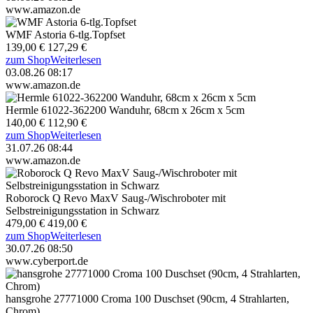
www.amazon.de
WMF Astoria 6-tlg.Topfset
139,00 €
127,29 €
zum Shop
Weiterlesen
03.08.26 08:17
www.amazon.de
Hermle 61022-362200 Wanduhr, 68cm x 26cm x 5cm
140,00 €
112,90 €
zum Shop
Weiterlesen
31.07.26 08:44
www.amazon.de
Roborock Q Revo MaxV Saug-/Wischroboter mit
Selbstreinigungsstation in Schwarz
479,00 €
419,00 €
zum Shop
Weiterlesen
30.07.26 08:50
www.cyberport.de
hansgrohe 27771000 Croma 100 Duschset (90cm, 4 Strahlarten,
Chrom)