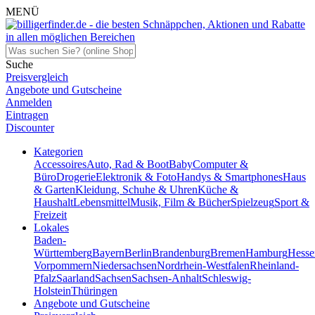
MENÜ
Suche
Preisvergleich
Angebote und Gutscheine
Anmelden
Eintragen
Discounter
Kategorien
Accessoires
Auto, Rad & Boot
Baby
Computer &
Büro
Drogerie
Elektronik & Foto
Handys & Smartphones
Haus
& Garten
Kleidung, Schuhe & Uhren
Küche &
Haushalt
Lebensmittel
Musik, Film & Bücher
Spielzeug
Sport &
Freizeit
Lokales
Baden-
Württemberg
Bayern
Berlin
Brandenburg
Bremen
Hamburg
Hesse
Vorpommern
Niedersachsen
Nordrhein-Westfalen
Rheinland-
Pfalz
Saarland
Sachsen
Sachsen-Anhalt
Schleswig-
Holstein
Thüringen
Angebote und Gutscheine