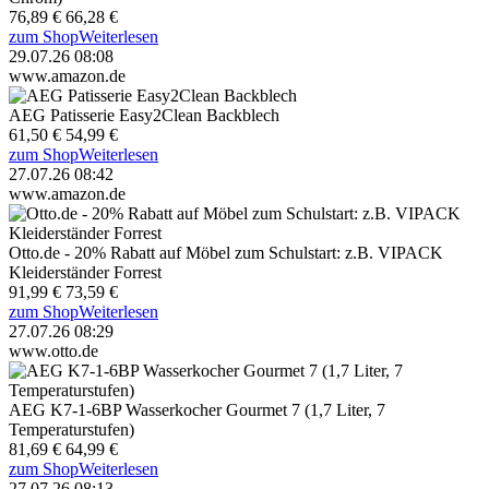
76,89 €
66,28 €
zum Shop
Weiterlesen
29.07.26 08:08
www.amazon.de
AEG Patisserie Easy2Clean Backblech
61,50 €
54,99 €
zum Shop
Weiterlesen
27.07.26 08:42
www.amazon.de
Otto.de - 20% Rabatt auf Möbel zum Schulstart: z.B. VIPACK
Kleiderständer Forrest
91,99 €
73,59 €
zum Shop
Weiterlesen
27.07.26 08:29
www.otto.de
AEG K7-1-6BP Wasserkocher Gourmet 7 (1,7 Liter, 7
Temperaturstufen)
81,69 €
64,99 €
zum Shop
Weiterlesen
27.07.26 08:13