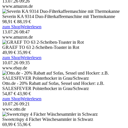
13.07.26 09:26
www.amazon.de
Severin KA 9314 Duo-Filterkaffeemaschine mit Thermokanne
98,91 €
88,19 €
zum Shop
Weiterlesen
13.07.26 08:47
www.amazon.de
GRAEF TO 63 2-Scheiben-Toaster in Rot
49,99 €
35,99 €
zum Shop
Weiterlesen
10.07.26 09:35
www.ebay.de
Otto.de - 20% Rabatt auf Sofas, Sessel und Hocker: z.B.
SALESFEVER Polsterhocker in Grau/Schwarz
54,87 €
43,90 €
zum Shop
Weiterlesen
10.07.26 09:21
www.otto.de
Sweetcrispy 4 Fächer Wäschesammler in Schwarz
69,99 €
55,96 €