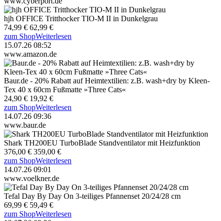
www.cyberport.de
hjh OFFICE Tritthocker TIO-M II in Dunkelgrau
74,99 €
62,99 €
zum Shop
Weiterlesen
15.07.26 08:52
www.amazon.de
Baur.de - 20% Rabatt auf Heimtextilien: z.B. wash+dry by Kleen-
Tex 40 x 60cm Fußmatte »Three Cats«
24,90 €
19,92 €
zum Shop
Weiterlesen
14.07.26 09:36
www.baur.de
Shark TH200EU TurboBlade Standventilator mit Heizfunktion
376,00 €
359,00 €
zum Shop
Weiterlesen
14.07.26 09:01
www.voelkner.de
Tefal Day By Day On 3-teiliges Pfannenset 20/24/28 cm
69,99 €
59,49 €
zum Shop
Weiterlesen