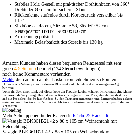
Stabiles Holz-Gestell mit praktischer Drehfunktion von 360°,
Drehteller Ø 61 cm für sicheren Stand
Rückenlehne stufenlos durch Körperdruck verstellbar bis
135°
Sitzhöhe ca. 48 cm, Sitzbreite 58, Sitztiefe 52 cm,
Relaxposition BxHxT 90x80x166 cm
Armlehne gepolstert
Maximale Belastbarkeit des Sessels bis 130 kg
Amazon Kunden haben diesen bequemen Relaxsessel mit sehr
guten
4,6 Sternen
benotet (174 Sternebewertungen).
noch keine Kommentare vorhanden
Melde
dich an, um an der Diskussion teilnehmen zu können
Hinweis: alle Schnäppchen in diesem Blog sind zeitlich befristet oder mengenmäßig
begrenzt.
Wenn du über einen Link auf dieser Seite ein Produkt kaufst, erhalten ich oftmals eine kleine
Provision als Vergütung. Das hat weder Auswirkungen auf den Preis, den du bezahlst, noch
auf die Produkte, die du hier findest. Zu den Partnerprogrammen und Partnerschaften gehört
unter anderem das Amazon PartnerNet. Als Amazon-Partner verdienen ich an qualifizierten
Verkäufen.
Mehr Schnäppchen in der Kategorie
Küche & Haushalt
Vasagle BBK361B21 42 x 88 x 105 cm Weinschrank mit