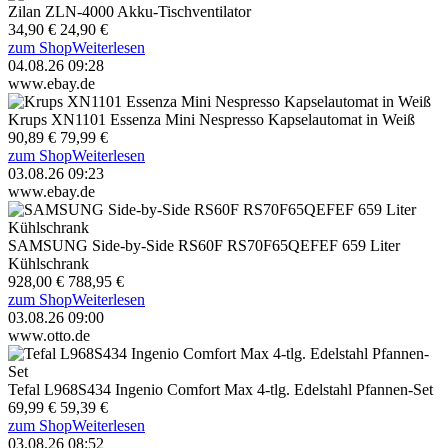
Zilan ZLN-4000 Akku-Tischventilator
34,90 €
24,90 €
zum Shop
Weiterlesen
04.08.26 09:28
www.ebay.de
Krups XN1101 Essenza Mini Nespresso Kapselautomat in Weiß
90,89 €
79,99 €
zum Shop
Weiterlesen
03.08.26 09:23
www.ebay.de
SAMSUNG Side-by-Side RS60F RS70F65QEFEF 659 Liter
Kühlschrank
928,00 €
788,95 €
zum Shop
Weiterlesen
03.08.26 09:00
www.otto.de
Tefal L968S434 Ingenio Comfort Max 4-tlg. Edelstahl Pfannen-Set
69,99 €
59,39 €
zum Shop
Weiterlesen
03.08.26 08:52