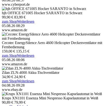
06.08.26 08:57
www.cyberport.de
hjh OFFICE 671005 Hocker SARANTO in Schwarz
99,90 €
83,99 €
zum Shop
Weiterlesen
05.08.26 08:29
www.amazon.de
Cecotec EnergySilence Aero 4600 Helicopter Deckenventilator mit
Fernbedienung
159,00 €
135,15 €
zum Shop
Weiterlesen
05.08.26 08:06
www.amazon.de
Zilan ZLN-4000 Akku-Tischventilator
34,90 €
24,90 €
zum Shop
Weiterlesen
04.08.26 09:28
www.ebay.de
Krups XN1101 Essenza Mini Nespresso Kapselautomat in Weiß
90,89 €
79,99 €