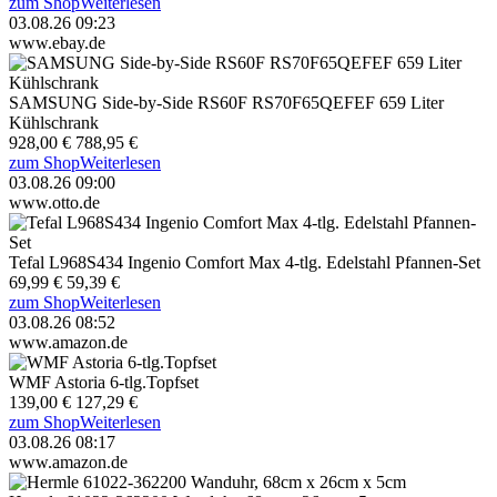
zum Shop
Weiterlesen
03.08.26 09:23
www.ebay.de
SAMSUNG Side-by-Side RS60F RS70F65QEFEF 659 Liter
Kühlschrank
928,00 €
788,95 €
zum Shop
Weiterlesen
03.08.26 09:00
www.otto.de
Tefal L968S434 Ingenio Comfort Max 4-tlg. Edelstahl Pfannen-Set
69,99 €
59,39 €
zum Shop
Weiterlesen
03.08.26 08:52
www.amazon.de
WMF Astoria 6-tlg.Topfset
139,00 €
127,29 €
zum Shop
Weiterlesen
03.08.26 08:17
www.amazon.de