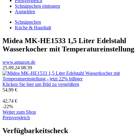
Preisvergleich
Schnäppchen eintragen
Anmelden
Schnäppchen
Küche & Haushalt
Midea MK-HE1533 1,5 Liter Edelstahl
Wasserkocher mit Temperatureinstellung
www.amazon.de
25.09.24 08:39
Klicken Sie hier um Bild zu vergrößern
54,99 €
42,74 €
-22%
Weiter zum Shop
Preisvergleich
Verfügbarkeitscheck