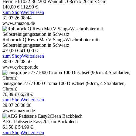
Hermle 61022-362200 Wanduhr, 68cm x 26cm x 5cm
140,00 €
112,90 €
zum Shop
Weiterlesen
31.07.26 08:44
www.amazon.de
Roborock Q Revo MaxV Saug-/Wischroboter mit
Selbstreinigungsstation in Schwarz
479,00 €
419,00 €
zum Shop
Weiterlesen
30.07.26 08:50
www.cyberport.de
hansgrohe 27771000 Croma 100 Duschset (90cm, 4 Strahlarten,
Chrom)
76,89 €
66,28 €
zum Shop
Weiterlesen
29.07.26 08:08
www.amazon.de
AEG Patisserie Easy2Clean Backblech
61,50 €
54,99 €
zum Shop
Weiterlesen