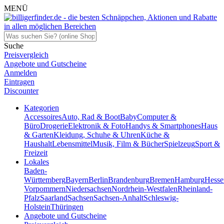
MENÜ
Suche
Preisvergleich
Angebote und Gutscheine
Anmelden
Eintragen
Discounter
Kategorien
Accessoires
Auto, Rad & Boot
Baby
Computer &
Büro
Drogerie
Elektronik & Foto
Handys & Smartphones
Haus
& Garten
Kleidung, Schuhe & Uhren
Küche &
Haushalt
Lebensmittel
Musik, Film & Bücher
Spielzeug
Sport &
Freizeit
Lokales
Baden-
Württemberg
Bayern
Berlin
Brandenburg
Bremen
Hamburg
Hesse
Vorpommern
Niedersachsen
Nordrhein-Westfalen
Rheinland-
Pfalz
Saarland
Sachsen
Sachsen-Anhalt
Schleswig-
Holstein
Thüringen
Angebote und Gutscheine