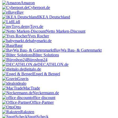
Amazon
Cyberport.de
eBay
IKEA Deutschland
Lidl
myToys.de
Netto Marken-Discount
Yves Rocher
babymarkt.de
Baur
BayWa Bau- & Gartenmarkt
Blitec Solutions
Büroshop24
DECATHLON.de
digitalo.de
Engel & Bengel
Gravis
idealo
MacTrade
Neckermann.de
office discount
Office-Partner
Otto
Rakuten
SportScheck