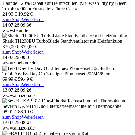
Baur.de - 20% Rabatt auf Heimtextilien: z.B. wash+dry by Kleen-
Tex 40 x 60cm Fußmatte »Three Cats«
24,90 €
19,92 €
zum Shop
Weiterlesen
14.07.26 09:36
www.baur.de
Shark TH200EU TurboBlade Standventilator mit Heizfunktion
376,00 €
359,00 €
zum Shop
Weiterlesen
14.07.26 09:01
www.voelkner.de
Tefal Day By Day On 3-teiliges Pfannenset 20/24/28 cm
69,99 €
59,49 €
zum Shop
Weiterlesen
13.07.26 09:26
www.amazon.de
Severin KA 9314 Duo-Filterkaffeemaschine mit Thermokanne
98,91 €
88,19 €
zum Shop
Weiterlesen
13.07.26 08:47
www.amazon.de