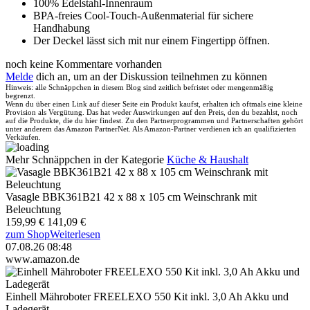
100% Edelstahl-Innenraum
BPA-freies Cool-Touch-Außenmaterial für sichere
Handhabung
Der Deckel lässt sich mit nur einem Fingertipp öffnen.
noch keine Kommentare vorhanden
Melde
dich an, um an der Diskussion teilnehmen zu können
Hinweis: alle Schnäppchen in diesem Blog sind zeitlich befristet oder mengenmäßig
begrenzt.
Wenn du über einen Link auf dieser Seite ein Produkt kaufst, erhalten ich oftmals eine kleine
Provision als Vergütung. Das hat weder Auswirkungen auf den Preis, den du bezahlst, noch
auf die Produkte, die du hier findest. Zu den Partnerprogrammen und Partnerschaften gehört
unter anderem das Amazon PartnerNet. Als Amazon-Partner verdienen ich an qualifizierten
Verkäufen.
Mehr Schnäppchen in der Kategorie
Küche & Haushalt
Vasagle BBK361B21 42 x 88 x 105 cm Weinschrank mit
Beleuchtung
159,99 €
141,09 €
zum Shop
Weiterlesen
07.08.26 08:48
www.amazon.de
Einhell Mähroboter FREELEXO 550 Kit inkl. 3,0 Ah Akku und
Ladegerät