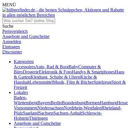
MENÜ
Suche
Preisvergleich
Angebote und Gutscheine
Anmelden
Eintragen
Discounter
Kategorien
Accessoires
Auto, Rad & Boot
Baby
Computer &
Büro
Drogerie
Elektronik & Foto
Handys & Smartphones
Haus
& Garten
Kleidung, Schuhe & Uhren
Küche &
Haushalt
Lebensmittel
Musik, Film & Bücher
Spielzeug
Sport &
Freizeit
Lokales
Baden-
Württemberg
Bayern
Berlin
Brandenburg
Bremen
Hamburg
Hesse
Vorpommern
Niedersachsen
Nordrhein-Westfalen
Rheinland-
Pfalz
Saarland
Sachsen
Sachsen-Anhalt
Schleswig-
Holstein
Thüringen
Angebote und Gutscheine