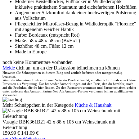
Moderner Beistellhocker, Fußhocker in Wildlederoptik
inklusive praktischem Stauraum und eichefarbenen Holzfüßen
Angenehmer Sitzkomfort dank einer hochwertigen Polsterung
aus Vollschaum
Pflegeleichter Mikrofaser-Bezug in Wildlederoptik "Florence"
mit angenehm weicher Haptik
Farbe: Bordeaux (entspricht Rot)
Maße: 58 x 48 x 58 cm (BxHxT)
Sitzhöhe: 48 cm, Füße: 12 cm
Made in Europe
noch keine Kommentare vorhanden
Melde
dich an, um an der Diskussion teilnehmen zu können
Hinweis: alle Schnäppchen in diesem Blog sind zeitlich befristet oder mengenmäßig
begrenzt.
Wenn du über einen Link auf dieser Seite ein Produkt kaufst, erhalten ich oftmals eine kleine
Provision als Vergütung. Das hat weder Auswirkungen auf den Preis, den du bezahlst, noch
auf die Produkte, die du hier findest. Zu den Partnerprogrammen und Partnerschaften gehört
unter anderem das Amazon PartnerNet. Als Amazon-Partner verdienen ich an qualifizierten
Verkäufen.
Mehr Schnäppchen in der Kategorie
Küche & Haushalt
Vasagle BBK361B21 42 x 88 x 105 cm Weinschrank mit
Beleuchtung
159,99 €
141,09 €
zum Shop
Weiterlesen