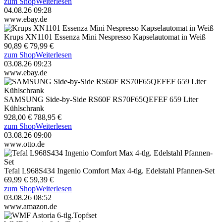
zum Shop
Weiterlesen
04.08.26 09:28
www.ebay.de
Krups XN1101 Essenza Mini Nespresso Kapselautomat in Weiß
90,89 €
79,99 €
zum Shop
Weiterlesen
03.08.26 09:23
www.ebay.de
SAMSUNG Side-by-Side RS60F RS70F65QEFEF 659 Liter
Kühlschrank
928,00 €
788,95 €
zum Shop
Weiterlesen
03.08.26 09:00
www.otto.de
Tefal L968S434 Ingenio Comfort Max 4-tlg. Edelstahl Pfannen-Set
69,99 €
59,39 €
zum Shop
Weiterlesen
03.08.26 08:52
www.amazon.de