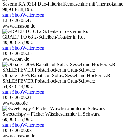
Severin KA 9314 Duo-Filterkaffeemaschine mit Thermokanne
98,91 €
88,19 €
zum Shop
Weiterlesen
13.07.26 08:47
www.amazon.de
GRAEF TO 63 2-Scheiben-Toaster in Rot
49,99 €
35,99 €
zum Shop
Weiterlesen
10.07.26 09:35
www.ebay.de
Otto.de - 20% Rabatt auf Sofas, Sessel und Hocker: z.B.
SALESFEVER Polsterhocker in Grau/Schwarz
54,87 €
43,90 €
zum Shop
Weiterlesen
10.07.26 09:21
www.otto.de
Sweetcrispy 4 Fächer Wäschesammler in Schwarz
69,99 €
55,96 €
zum Shop
Weiterlesen
10.07.26 09:08
www.amazon.de