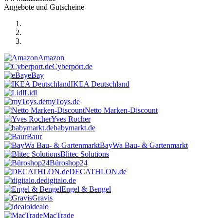
Angebote und Gutscheine
Amazon
Cyberport.de
eBay
IKEA Deutschland
Lidl
myToys.de
Netto Marken-Discount
Yves Rocher
babymarkt.de
Baur
BayWa Bau- & Gartenmarkt
Blitec Solutions
Büroshop24
DECATHLON.de
digitalo.de
Engel & Bengel
Gravis
idealo
MacTrade