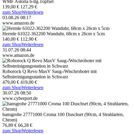
WMF Astoria 6-tlg.Topfset
139,00 €
127,29 €
zum Shop
Weiterlesen
03.08.26 08:17
www.amazon.de
Hermle 61022-362200 Wanduhr, 68cm x 26cm x 5cm
140,00 €
112,90 €
zum Shop
Weiterlesen
31.07.26 08:44
www.amazon.de
Roborock Q Revo MaxV Saug-/Wischroboter mit
Selbstreinigungsstation in Schwarz
479,00 €
419,00 €
zum Shop
Weiterlesen
30.07.26 08:50
www.cyberport.de
hansgrohe 27771000 Croma 100 Duschset (90cm, 4 Strahlarten,
Chrom)
76,89 €
66,28 €
zum Shop
Weiterlesen