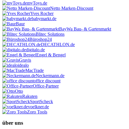
myToys.de
Netto Marken-Discount
Yves Rocher
babymarkt.de
Baur
BayWa Bau- & Gartenmarkt
Blitec Solutions
Büroshop24
DECATHLON.de
digitalo.de
Engel & Bengel
Gravis
idealo
MacTrade
Neckermann.de
office discount
Office-Partner
Otto
Rakuten
SportScheck
voelkner.de
Zoro Tools
über uns