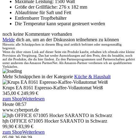
Maximale Leistung: 1500 Watt
Größe der Grillfläche: 276 x 182 mm
Ablaufrinne für Saft und Fett
Entfernbarer Tropfbehälter
Die Temperatur kann separat gesteuert werden
noch keine Kommentare vorhanden
Melde
dich an, um an der Diskussion teilnehmen zu können
Hinweis: alle Schnäppchen in diesem Blog sind zeitlich befristet oder mengenmäßig
begrenzt.
Wenn du über einen Link auf dieser Seite ein Produkt kaufst, erhalten ich oftmals eine kleine
Provision als Vergütung. Das hat weder Auswirkungen auf den Preis, den du bezahlst, noch
auf die Produkte, die du hier findest. Zu den Partnerprogrammen und Partnerschaften gehört
unter anderem das Amazon PartnerNet. Als Amazon-Partner verdienen ich an qualifizierten
Verkäufen.
Mehr Schnäppchen in der Kategorie
Küche & Haushalt
Krups EA 8161 Espresso-Kaffee-Vollautomat Weiß
345,00 €
249,99 €
zum Shop
Weiterlesen
Heute 08:57
www.cyberport.de
hjh OFFICE 671005 Hocker SARANTO in Schwarz
99,90 €
83,99 €
zum Shop
Weiterlesen
05.08.26 08:29