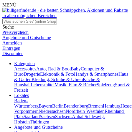
MENÜ
Suche
Preisvergleich
Angebote und Gutscheine
Anmelden
Eintragen
Discounter
Kategorien
Accessoires
Auto, Rad & Boot
Baby
Computer &
Büro
Drogerie
Elektronik & Foto
Handys & Smartphones
Haus
& Garten
Kleidung, Schuhe & Uhren
Küche &
Haushalt
Lebensmittel
Musik, Film & Bücher
Spielzeug
Sport &
Freizeit
Lokales
Baden-
Württemberg
Bayern
Berlin
Brandenburg
Bremen
Hamburg
Hesse
Vorpommern
Niedersachsen
Nordrhein-Westfalen
Rheinland-
Pfalz
Saarland
Sachsen
Sachsen-Anhalt
Schleswig-
Holstein
Thüringen
Angebote und Gutscheine