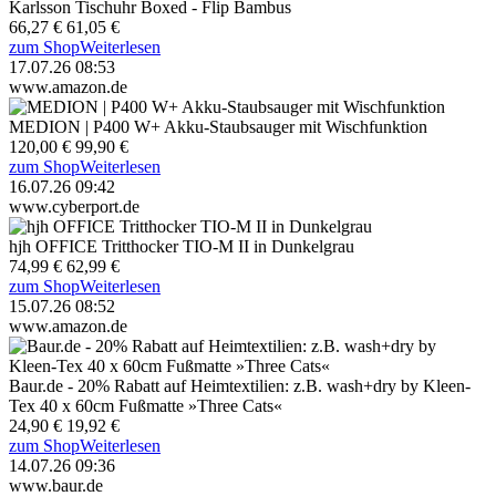
Karlsson Tischuhr Boxed - Flip Bambus
66,27 €
61,05 €
zum Shop
Weiterlesen
17.07.26 08:53
www.amazon.de
MEDION | P400 W+ Akku-Staubsauger mit Wischfunktion
120,00 €
99,90 €
zum Shop
Weiterlesen
16.07.26 09:42
www.cyberport.de
hjh OFFICE Tritthocker TIO-M II in Dunkelgrau
74,99 €
62,99 €
zum Shop
Weiterlesen
15.07.26 08:52
www.amazon.de
Baur.de - 20% Rabatt auf Heimtextilien: z.B. wash+dry by Kleen-
Tex 40 x 60cm Fußmatte »Three Cats«
24,90 €
19,92 €
zum Shop
Weiterlesen
14.07.26 09:36
www.baur.de