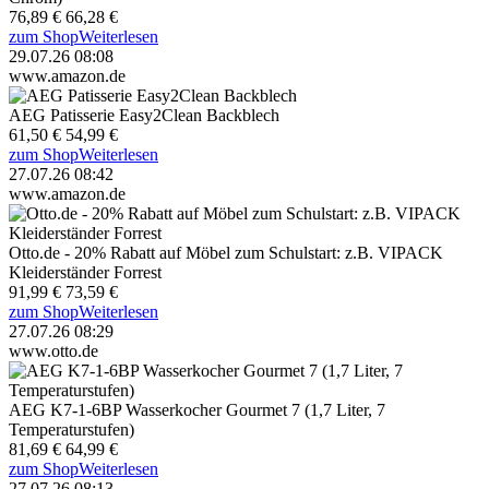
76,89 €
66,28 €
zum Shop
Weiterlesen
29.07.26 08:08
www.amazon.de
AEG Patisserie Easy2Clean Backblech
61,50 €
54,99 €
zum Shop
Weiterlesen
27.07.26 08:42
www.amazon.de
Otto.de - 20% Rabatt auf Möbel zum Schulstart: z.B. VIPACK
Kleiderständer Forrest
91,99 €
73,59 €
zum Shop
Weiterlesen
27.07.26 08:29
www.otto.de
AEG K7-1-6BP Wasserkocher Gourmet 7 (1,7 Liter, 7
Temperaturstufen)
81,69 €
64,99 €
zum Shop
Weiterlesen
27.07.26 08:13