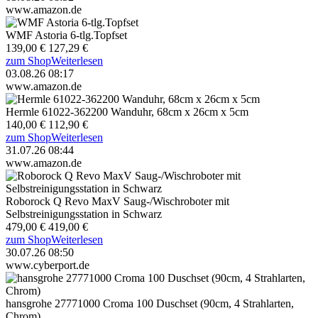
www.amazon.de
WMF Astoria 6-tlg.Topfset
139,00 €
127,29 €
zum Shop
Weiterlesen
03.08.26 08:17
www.amazon.de
Hermle 61022-362200 Wanduhr, 68cm x 26cm x 5cm
140,00 €
112,90 €
zum Shop
Weiterlesen
31.07.26 08:44
www.amazon.de
Roborock Q Revo MaxV Saug-/Wischroboter mit
Selbstreinigungsstation in Schwarz
479,00 €
419,00 €
zum Shop
Weiterlesen
30.07.26 08:50
www.cyberport.de
hansgrohe 27771000 Croma 100 Duschset (90cm, 4 Strahlarten,
Chrom)