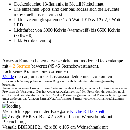
Deckenleuchte 13-flammig in Metall Nickel matt
Die einzelnen Spots sind drehbar, sodass sich die Leuchte
individuell ausrichten lässt
Inklusive energiesparende 1x 5 Watt LED & 12x 2,2 Watt
LED
Lichtfarbe: von 3000 Kelvin (warmweiß) bis 6500 Kelvin
(kaltweiß)
Inkl. Fernbedienung
Amazon Kunden haben diese schicke und moderne Deckenlampe
mit
4,2 Sternen
bewertet (45 45 Sternebewertungen).
noch keine Kommentare vorhanden
Melde
dich an, um an der Diskussion teilnehmen zu können
Hinweis: alle Schnäppchen in diesem Blog sind zeitlich befristet oder mengenmäßig
begrenzt.
Wenn du über einen Link auf dieser Seite ein Produkt kaufst, erhalten ich oftmals eine kleine
Provision als Vergütung. Das hat weder Auswirkungen auf den Preis, den du bezahlst, noch
auf die Produkte, die du hier findest. Zu den Partnerprogrammen und Partnerschaften gehört
unter anderem das Amazon PartnerNet. Als Amazon-Partner verdienen ich an qualifizierten
Verkäufen.
Mehr Schnäppchen in der Kategorie
Küche & Haushalt
Vasagle BBK361B21 42 x 88 x 105 cm Weinschrank mit