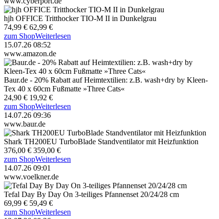
www.cyberport.de
hjh OFFICE Tritthocker TIO-M II in Dunkelgrau
74,99 €
62,99 €
zum Shop
Weiterlesen
15.07.26 08:52
www.amazon.de
Baur.de - 20% Rabatt auf Heimtextilien: z.B. wash+dry by Kleen-
Tex 40 x 60cm Fußmatte »Three Cats«
24,90 €
19,92 €
zum Shop
Weiterlesen
14.07.26 09:36
www.baur.de
Shark TH200EU TurboBlade Standventilator mit Heizfunktion
376,00 €
359,00 €
zum Shop
Weiterlesen
14.07.26 09:01
www.voelkner.de
Tefal Day By Day On 3-teiliges Pfannenset 20/24/28 cm
69,99 €
59,49 €
zum Shop
Weiterlesen