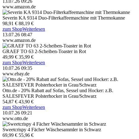
13.07.26 09:26
www.amazon.de
Severin KA 9314 Duo-Filterkaffeemaschine mit Thermokanne
98,91 €
88,19 €
zum Shop
Weiterlesen
13.07.26 08:47
www.amazon.de
GRAEF TO 63 2-Scheiben-Toaster in Rot
49,99 €
35,99 €
zum Shop
Weiterlesen
10.07.26 09:35
www.ebay.de
Otto.de - 20% Rabatt auf Sofas, Sessel und Hocker: z.B.
SALESFEVER Polsterhocker in Grau/Schwarz
54,87 €
43,90 €
zum Shop
Weiterlesen
10.07.26 09:21
www.otto.de
Sweetcrispy 4 Fächer Wäschesammler in Schwarz
69,99 €
55,96 €