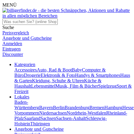
MENÜ
Suche
Preisvergleich
Angebote und Gutscheine
Anmelden
Eintragen
Discounter
Kategorien
Accessoires
Auto, Rad & Boot
Baby
Computer &
Büro
Drogerie
Elektronik & Foto
Handys & Smartphones
Haus
& Garten
Kleidung, Schuhe & Uhren
Küche &
Haushalt
Lebensmittel
Musik, Film & Bücher
Spielzeug
Sport &
Freizeit
Lokales
Baden-
Württemberg
Bayern
Berlin
Brandenburg
Bremen
Hamburg
Hesse
Vorpommern
Niedersachsen
Nordrhein-Westfalen
Rheinland-
Pfalz
Saarland
Sachsen
Sachsen-Anhalt
Schleswig-
Holstein
Thüringen
Angebote und Gutscheine