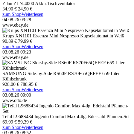
Zilan ZLN-4000 Akku-Tischventilator
34,90 €
24,90 €
zum Shop
Weiterlesen
04.08.26 09:28
www.ebay.de
Krups XN1101 Essenza Mini Nespresso Kapselautomat in Weiß
90,89 €
79,99 €
zum Shop
Weiterlesen
03.08.26 09:23
www.ebay.de
SAMSUNG Side-by-Side RS60F RS70F65QEFEF 659 Liter
Kühlschrank
928,00 €
788,95 €
zum Shop
Weiterlesen
03.08.26 09:00
www.otto.de
Tefal L968S434 Ingenio Comfort Max 4-tlg. Edelstahl Pfannen-Set
69,99 €
59,39 €
zum Shop
Weiterlesen
03.08.26 08:52