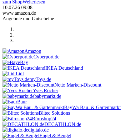
zum Shop
Weiterlesen
10.07.26 09:08
www.amazon.de
Angebote und Gutscheine
Amazon
Cyberport.de
eBay
IKEA Deutschland
Lidl
myToys.de
Netto Marken-Discount
Yves Rocher
babymarkt.de
Baur
BayWa Bau- & Gartenmarkt
Blitec Solutions
Büroshop24
DECATHLON.de
digitalo.de
Engel & Bengel