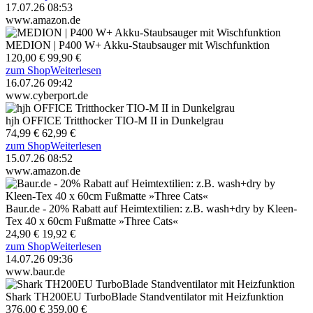
17.07.26 08:53
www.amazon.de
MEDION | P400 W+ Akku-Staubsauger mit Wischfunktion
120,00 €
99,90 €
zum Shop
Weiterlesen
16.07.26 09:42
www.cyberport.de
hjh OFFICE Tritthocker TIO-M II in Dunkelgrau
74,99 €
62,99 €
zum Shop
Weiterlesen
15.07.26 08:52
www.amazon.de
Baur.de - 20% Rabatt auf Heimtextilien: z.B. wash+dry by Kleen-
Tex 40 x 60cm Fußmatte »Three Cats«
24,90 €
19,92 €
zum Shop
Weiterlesen
14.07.26 09:36
www.baur.de
Shark TH200EU TurboBlade Standventilator mit Heizfunktion
376,00 €
359,00 €