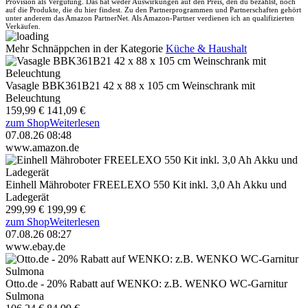
Provision als Vergütung. Das hat weder Auswirkungen auf den Preis, den du bezahlst, noch
auf die Produkte, die du hier findest. Zu den Partnerprogrammen und Partnerschaften gehört
unter anderem das Amazon PartnerNet. Als Amazon-Partner verdienen ich an qualifizierten
Verkäufen.
Mehr Schnäppchen in der Kategorie
Küche & Haushalt
Vasagle BBK361B21 42 x 88 x 105 cm Weinschrank mit
Beleuchtung
159,99 €
141,09 €
zum Shop
Weiterlesen
07.08.26 08:48
www.amazon.de
Einhell Mähroboter FREELEXO 550 Kit inkl. 3,0 Ah Akku und
Ladegerät
299,99 €
199,99 €
zum Shop
Weiterlesen
07.08.26 08:27
www.ebay.de
Otto.de - 20% Rabatt auf WENKO: z.B. WENKO WC-Garnitur
Sulmona