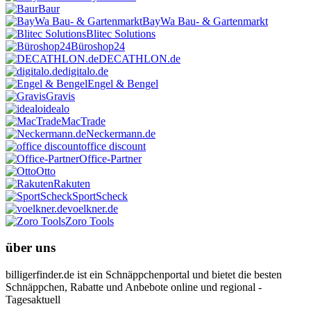
Baur
BayWa Bau- & Gartenmarkt
Blitec Solutions
Büroshop24
DECATHLON.de
digitalo.de
Engel & Bengel
Gravis
idealo
MacTrade
Neckermann.de
office discount
Office-Partner
Otto
Rakuten
SportScheck
voelkner.de
Zoro Tools
über uns
billigerfinder.de ist ein Schnäppchenportal und bietet die besten
Schnäppchen, Rabatte und Anbebote online und regional -
Tagesaktuell