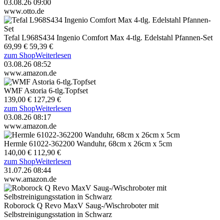
03.08.26 09:00
www.otto.de
Tefal L968S434 Ingenio Comfort Max 4-tlg. Edelstahl Pfannen-Set
69,99 €
59,39 €
zum Shop
Weiterlesen
03.08.26 08:52
www.amazon.de
WMF Astoria 6-tlg.Topfset
139,00 €
127,29 €
zum Shop
Weiterlesen
03.08.26 08:17
www.amazon.de
Hermle 61022-362200 Wanduhr, 68cm x 26cm x 5cm
140,00 €
112,90 €
zum Shop
Weiterlesen
31.07.26 08:44
www.amazon.de
Roborock Q Revo MaxV Saug-/Wischroboter mit
Selbstreinigungsstation in Schwarz