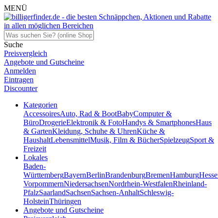
MENÜ
Suche
Preisvergleich
Angebote und Gutscheine
Anmelden
Eintragen
Discounter
Kategorien
Accessoires
Auto, Rad & Boot
Baby
Computer &
Büro
Drogerie
Elektronik & Foto
Handys & Smartphones
Haus
& Garten
Kleidung, Schuhe & Uhren
Küche &
Haushalt
Lebensmittel
Musik, Film & Bücher
Spielzeug
Sport &
Freizeit
Lokales
Baden-
Württemberg
Bayern
Berlin
Brandenburg
Bremen
Hamburg
Hesse
Vorpommern
Niedersachsen
Nordrhein-Westfalen
Rheinland-
Pfalz
Saarland
Sachsen
Sachsen-Anhalt
Schleswig-
Holstein
Thüringen
Angebote und Gutscheine