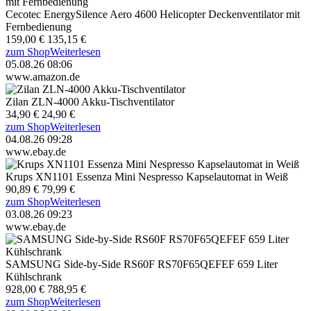
Cecotec EnergySilence Aero 4600 Helicopter Deckenventilator mit
Fernbedienung
159,00 €
135,15 €
zum Shop
Weiterlesen
05.08.26 08:06
www.amazon.de
Zilan ZLN-4000 Akku-Tischventilator
34,90 €
24,90 €
zum Shop
Weiterlesen
04.08.26 09:28
www.ebay.de
Krups XN1101 Essenza Mini Nespresso Kapselautomat in Weiß
90,89 €
79,99 €
zum Shop
Weiterlesen
03.08.26 09:23
www.ebay.de
SAMSUNG Side-by-Side RS60F RS70F65QEFEF 659 Liter
Kühlschrank
928,00 €
788,95 €
zum Shop
Weiterlesen