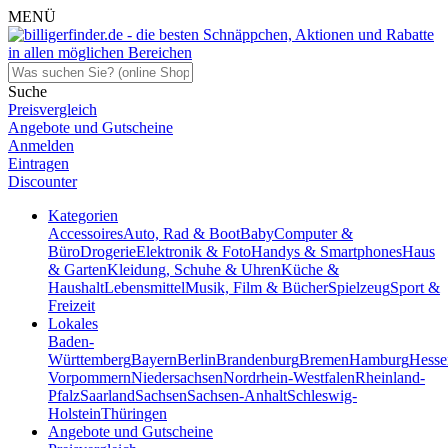
MENÜ
Suche
Preisvergleich
Angebote und Gutscheine
Anmelden
Eintragen
Discounter
Kategorien
Accessoires
Auto, Rad & Boot
Baby
Computer &
Büro
Drogerie
Elektronik & Foto
Handys & Smartphones
Haus
& Garten
Kleidung, Schuhe & Uhren
Küche &
Haushalt
Lebensmittel
Musik, Film & Bücher
Spielzeug
Sport &
Freizeit
Lokales
Baden-
Württemberg
Bayern
Berlin
Brandenburg
Bremen
Hamburg
Hesse
Vorpommern
Niedersachsen
Nordrhein-Westfalen
Rheinland-
Pfalz
Saarland
Sachsen
Sachsen-Anhalt
Schleswig-
Holstein
Thüringen
Angebote und Gutscheine