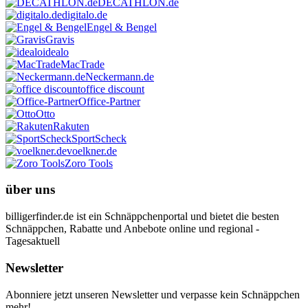
DECATHLON.de
digitalo.de
Engel & Bengel
Gravis
idealo
MacTrade
Neckermann.de
office discount
Office-Partner
Otto
Rakuten
SportScheck
voelkner.de
Zoro Tools
über uns
billigerfinder.de ist ein Schnäppchenportal und bietet die besten
Schnäppchen, Rabatte und Anbebote online und regional -
Tagesaktuell
Newsletter
Abonniere jetzt unseren Newsletter und verpasse kein Schnäppchen
mehr!