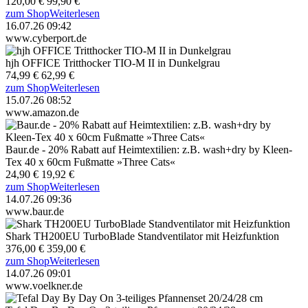
120,00 €
99,90 €
zum Shop
Weiterlesen
16.07.26 09:42
www.cyberport.de
hjh OFFICE Tritthocker TIO-M II in Dunkelgrau
74,99 €
62,99 €
zum Shop
Weiterlesen
15.07.26 08:52
www.amazon.de
Baur.de - 20% Rabatt auf Heimtextilien: z.B. wash+dry by Kleen-
Tex 40 x 60cm Fußmatte »Three Cats«
24,90 €
19,92 €
zum Shop
Weiterlesen
14.07.26 09:36
www.baur.de
Shark TH200EU TurboBlade Standventilator mit Heizfunktion
376,00 €
359,00 €
zum Shop
Weiterlesen
14.07.26 09:01
www.voelkner.de