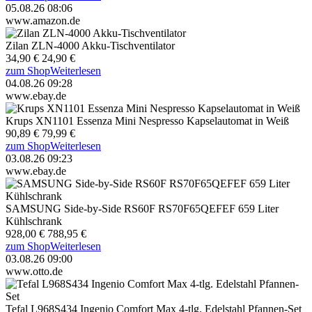
05.08.26 08:06
www.amazon.de
Zilan ZLN-4000 Akku-Tischventilator
34,90 €
24,90 €
zum Shop
Weiterlesen
04.08.26 09:28
www.ebay.de
Krups XN1101 Essenza Mini Nespresso Kapselautomat in Weiß
90,89 €
79,99 €
zum Shop
Weiterlesen
03.08.26 09:23
www.ebay.de
SAMSUNG Side-by-Side RS60F RS70F65QEFEF 659 Liter
Kühlschrank
928,00 €
788,95 €
zum Shop
Weiterlesen
03.08.26 09:00
www.otto.de
Tefal L968S434 Ingenio Comfort Max 4-tlg. Edelstahl Pfannen-Set