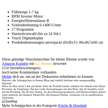
Füllmenge 1-7 kg
BPM Inverter Motor
Energieeffizienzklasse B
Schleuderleistung 0-1400 U/min
17 Programme
Startzeitvorwahl (bis zu 24 Std.)
Touch Digitaldisplay
Produktabmessungen unverpackt (HxBxT): 86x40,5x60 cm
Diese günstige Waschmaschine für kleine Räume wurde von
Amazon Kunden
mit
4,2 Sternen
bewertet
(114 Sternebewertungen).
noch keine Kommentare vorhanden
Melde
dich an, um an der Diskussion teilnehmen zu können
Hinweis: alle Schnäppchen in diesem Blog sind zeitlich befristet oder mengenmäßig
begrenzt.
Wenn du über einen Link auf dieser Seite ein Produkt kaufst, erhalten ich oftmals eine kleine
Provision als Vergütung. Das hat weder Auswirkungen auf den Preis, den du bezahlst, noch
auf die Produkte, die du hier findest. Zu den Partnerprogrammen und Partnerschaften gehört
unter anderem das Amazon PartnerNet. Als Amazon-Partner verdienen ich an qualifizierten
Verkäufen.
Mehr Schnäppchen in der Kategorie
Küche & Haushalt