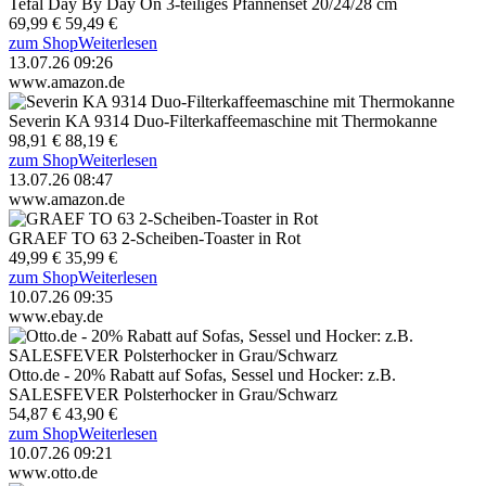
Tefal Day By Day On 3-teiliges Pfannenset 20/24/28 cm
69,99 €
59,49 €
zum Shop
Weiterlesen
13.07.26 09:26
www.amazon.de
Severin KA 9314 Duo-Filterkaffeemaschine mit Thermokanne
98,91 €
88,19 €
zum Shop
Weiterlesen
13.07.26 08:47
www.amazon.de
GRAEF TO 63 2-Scheiben-Toaster in Rot
49,99 €
35,99 €
zum Shop
Weiterlesen
10.07.26 09:35
www.ebay.de
Otto.de - 20% Rabatt auf Sofas, Sessel und Hocker: z.B.
SALESFEVER Polsterhocker in Grau/Schwarz
54,87 €
43,90 €
zum Shop
Weiterlesen
10.07.26 09:21
www.otto.de