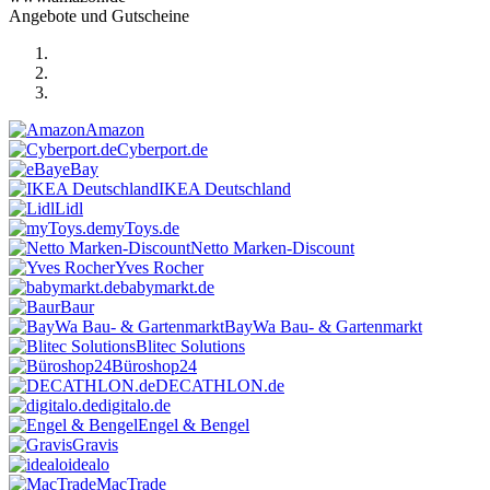
Angebote und Gutscheine
Amazon
Cyberport.de
eBay
IKEA Deutschland
Lidl
myToys.de
Netto Marken-Discount
Yves Rocher
babymarkt.de
Baur
BayWa Bau- & Gartenmarkt
Blitec Solutions
Büroshop24
DECATHLON.de
digitalo.de
Engel & Bengel
Gravis
idealo
MacTrade