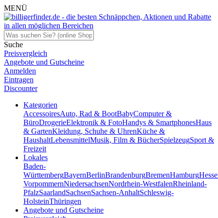
MENÜ
Suche
Preisvergleich
Angebote und Gutscheine
Anmelden
Eintragen
Discounter
Kategorien
Accessoires
Auto, Rad & Boot
Baby
Computer &
Büro
Drogerie
Elektronik & Foto
Handys & Smartphones
Haus
& Garten
Kleidung, Schuhe & Uhren
Küche &
Haushalt
Lebensmittel
Musik, Film & Bücher
Spielzeug
Sport &
Freizeit
Lokales
Baden-
Württemberg
Bayern
Berlin
Brandenburg
Bremen
Hamburg
Hesse
Vorpommern
Niedersachsen
Nordrhein-Westfalen
Rheinland-
Pfalz
Saarland
Sachsen
Sachsen-Anhalt
Schleswig-
Holstein
Thüringen
Angebote und Gutscheine