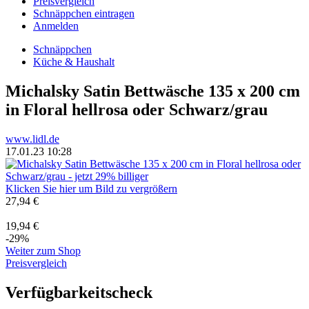
Preisvergleich
Schnäppchen eintragen
Anmelden
Schnäppchen
Küche & Haushalt
Michalsky Satin Bettwäsche 135 x 200 cm
in Floral hellrosa oder Schwarz/grau
www.lidl.de
17.01.23 10:28
Klicken Sie hier um Bild zu vergrößern
27,94 €
19,94 €
-29%
Weiter zum Shop
Preisvergleich
Verfügbarkeitscheck