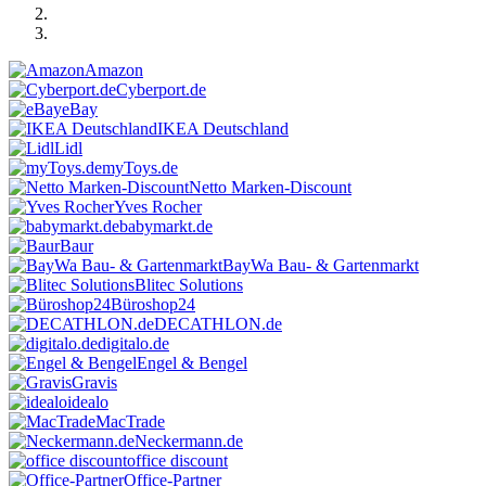
Amazon
Cyberport.de
eBay
IKEA Deutschland
Lidl
myToys.de
Netto Marken-Discount
Yves Rocher
babymarkt.de
Baur
BayWa Bau- & Gartenmarkt
Blitec Solutions
Büroshop24
DECATHLON.de
digitalo.de
Engel & Bengel
Gravis
idealo
MacTrade
Neckermann.de
office discount
Office-Partner