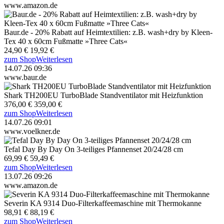
www.amazon.de
Baur.de - 20% Rabatt auf Heimtextilien: z.B. wash+dry by Kleen-
Tex 40 x 60cm Fußmatte »Three Cats«
24,90 €
19,92 €
zum Shop
Weiterlesen
14.07.26 09:36
www.baur.de
Shark TH200EU TurboBlade Standventilator mit Heizfunktion
376,00 €
359,00 €
zum Shop
Weiterlesen
14.07.26 09:01
www.voelkner.de
Tefal Day By Day On 3-teiliges Pfannenset 20/24/28 cm
69,99 €
59,49 €
zum Shop
Weiterlesen
13.07.26 09:26
www.amazon.de
Severin KA 9314 Duo-Filterkaffeemaschine mit Thermokanne
98,91 €
88,19 €
zum Shop
Weiterlesen