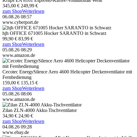
Krups EA 8161 Espresso-Kaffee-Vollautomat Weiß
345,00 €
249,99 €
zum Shop
Weiterlesen
06.08.26 08:57
www.cyberport.de
hjh OFFICE 671005 Hocker SARANTO in Schwarz
99,90 €
83,99 €
zum Shop
Weiterlesen
05.08.26 08:29
www.amazon.de
Cecotec EnergySilence Aero 4600 Helicopter Deckenventilator mit
Fernbedienung
159,00 €
135,15 €
zum Shop
Weiterlesen
05.08.26 08:06
www.amazon.de
Zilan ZLN-4000 Akku-Tischventilator
34,90 €
24,90 €
zum Shop
Weiterlesen
04.08.26 09:28
www.ebay.de