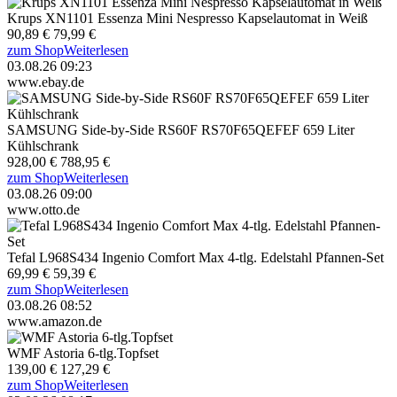
Krups XN1101 Essenza Mini Nespresso Kapselautomat in Weiß
90,89 €
79,99 €
zum Shop
Weiterlesen
03.08.26 09:23
www.ebay.de
SAMSUNG Side-by-Side RS60F RS70F65QEFEF 659 Liter
Kühlschrank
928,00 €
788,95 €
zum Shop
Weiterlesen
03.08.26 09:00
www.otto.de
Tefal L968S434 Ingenio Comfort Max 4-tlg. Edelstahl Pfannen-Set
69,99 €
59,39 €
zum Shop
Weiterlesen
03.08.26 08:52
www.amazon.de
WMF Astoria 6-tlg.Topfset
139,00 €
127,29 €
zum Shop
Weiterlesen