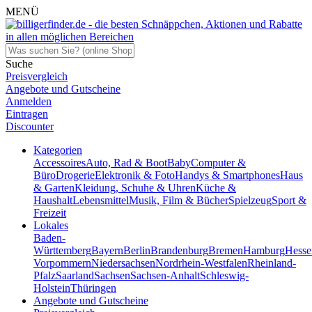
MENÜ
Suche
Preisvergleich
Angebote und Gutscheine
Anmelden
Eintragen
Discounter
Kategorien
Accessoires
Auto, Rad & Boot
Baby
Computer &
Büro
Drogerie
Elektronik & Foto
Handys & Smartphones
Haus
& Garten
Kleidung, Schuhe & Uhren
Küche &
Haushalt
Lebensmittel
Musik, Film & Bücher
Spielzeug
Sport &
Freizeit
Lokales
Baden-
Württemberg
Bayern
Berlin
Brandenburg
Bremen
Hamburg
Hesse
Vorpommern
Niedersachsen
Nordrhein-Westfalen
Rheinland-
Pfalz
Saarland
Sachsen
Sachsen-Anhalt
Schleswig-
Holstein
Thüringen
Angebote und Gutscheine