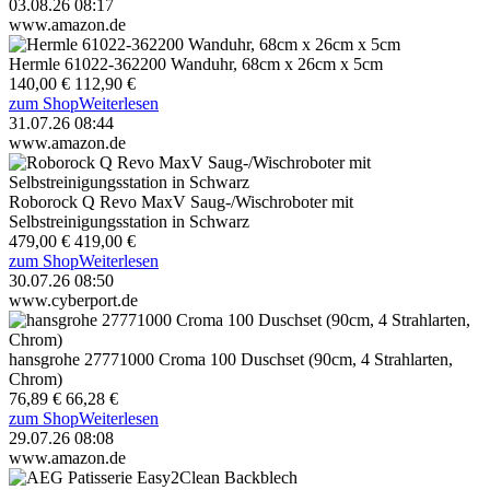
03.08.26 08:17
www.amazon.de
Hermle 61022-362200 Wanduhr, 68cm x 26cm x 5cm
140,00 €
112,90 €
zum Shop
Weiterlesen
31.07.26 08:44
www.amazon.de
Roborock Q Revo MaxV Saug-/Wischroboter mit
Selbstreinigungsstation in Schwarz
479,00 €
419,00 €
zum Shop
Weiterlesen
30.07.26 08:50
www.cyberport.de
hansgrohe 27771000 Croma 100 Duschset (90cm, 4 Strahlarten,
Chrom)
76,89 €
66,28 €
zum Shop
Weiterlesen
29.07.26 08:08
www.amazon.de