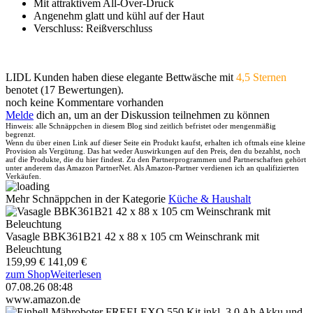
Mit attraktivem All-Over-Druck
Angenehm glatt und kühl auf der Haut
Verschluss: Reißverschluss
LIDL Kunden haben diese elegante Bettwäsche mit
4,5 Sternen
benotet (17 Bewertungen).
noch keine Kommentare vorhanden
Melde
dich an, um an der Diskussion teilnehmen zu können
Hinweis: alle Schnäppchen in diesem Blog sind zeitlich befristet oder mengenmäßig
begrenzt.
Wenn du über einen Link auf dieser Seite ein Produkt kaufst, erhalten ich oftmals eine kleine
Provision als Vergütung. Das hat weder Auswirkungen auf den Preis, den du bezahlst, noch
auf die Produkte, die du hier findest. Zu den Partnerprogrammen und Partnerschaften gehört
unter anderem das Amazon PartnerNet. Als Amazon-Partner verdienen ich an qualifizierten
Verkäufen.
Mehr Schnäppchen in der Kategorie
Küche & Haushalt
Vasagle BBK361B21 42 x 88 x 105 cm Weinschrank mit
Beleuchtung
159,99 €
141,09 €
zum Shop
Weiterlesen
07.08.26 08:48
www.amazon.de