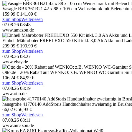
Vasagle BBK361B21 42 x 88 x 105 cm Weinschrank mit Beleuchtun
159,99 €
141,09 €
zum Shop
Weiterlesen
07.08.26 08:48
www.amazon.de
Einhell Mähroboter FREELEXO 550 Kit inkl. 3,0 Ah Akku und Lad
299,99 €
199,99 €
zum Shop
Weiterlesen
07.08.26 08:27
www.ebay.de
Otto.de - 20% Rabatt auf WENKO: z.B. WENKO WC-Garnitur Sul
106,24 €
84,99 €
zum Shop
Weiterlesen
07.08.26 08:19
www.otto.de
hansgrohe 41770140 AddStoris Handtuchhalter zweiarmig in Brushe
66,02 €
56,93 €
zum Shop
Weiterlesen
07.08.26 08:11
www.amazon.de