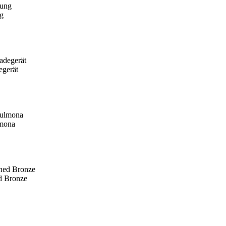
g
egerät
mona
d Bronze