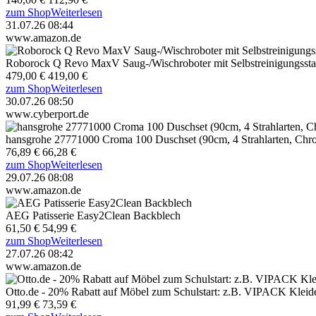
zum Shop
Weiterlesen
31.07.26 08:44
www.amazon.de
Roborock Q Revo MaxV Saug-/Wischroboter mit Selbstreinigungssta
479,00 €
419,00 €
zum Shop
Weiterlesen
30.07.26 08:50
www.cyberport.de
hansgrohe 27771000 Croma 100 Duschset (90cm, 4 Strahlarten, Chr
76,89 €
66,28 €
zum Shop
Weiterlesen
29.07.26 08:08
www.amazon.de
AEG Patisserie Easy2Clean Backblech
61,50 €
54,99 €
zum Shop
Weiterlesen
27.07.26 08:42
www.amazon.de
Otto.de - 20% Rabatt auf Möbel zum Schulstart: z.B. VIPACK Kleide
91,99 €
73,59 €