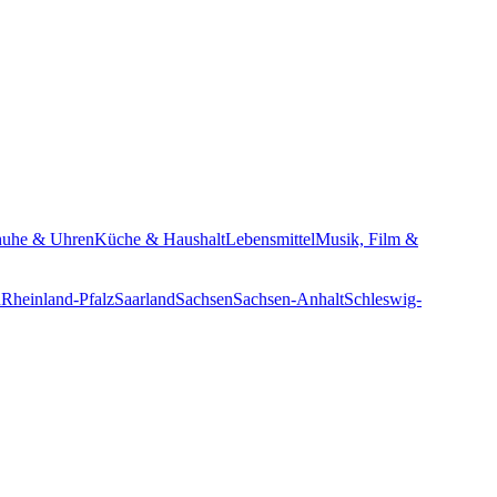
huhe & Uhren
Küche & Haushalt
Lebensmittel
Musik, Film &
n
Rheinland-Pfalz
Saarland
Sachsen
Sachsen-Anhalt
Schleswig-