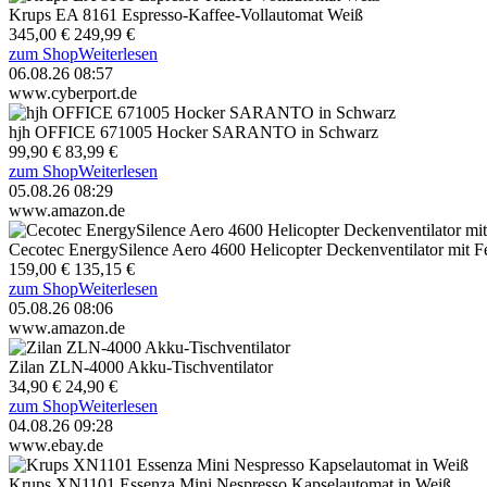
Krups EA 8161 Espresso-Kaffee-Vollautomat Weiß
345,00 €
249,99 €
zum Shop
Weiterlesen
06.08.26 08:57
www.cyberport.de
hjh OFFICE 671005 Hocker SARANTO in Schwarz
99,90 €
83,99 €
zum Shop
Weiterlesen
05.08.26 08:29
www.amazon.de
Cecotec EnergySilence Aero 4600 Helicopter Deckenventilator mit 
159,00 €
135,15 €
zum Shop
Weiterlesen
05.08.26 08:06
www.amazon.de
Zilan ZLN-4000 Akku-Tischventilator
34,90 €
24,90 €
zum Shop
Weiterlesen
04.08.26 09:28
www.ebay.de
Krups XN1101 Essenza Mini Nespresso Kapselautomat in Weiß