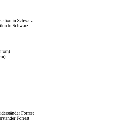
tion in Schwarz
om)
rständer Forrest