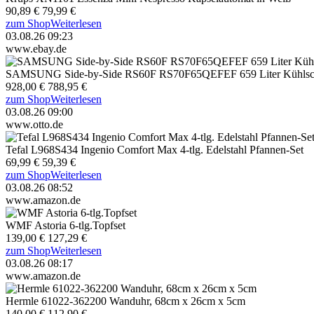
90,89 €
79,99 €
zum Shop
Weiterlesen
03.08.26 09:23
www.ebay.de
SAMSUNG Side-by-Side RS60F RS70F65QEFEF 659 Liter Kühlsc
928,00 €
788,95 €
zum Shop
Weiterlesen
03.08.26 09:00
www.otto.de
Tefal L968S434 Ingenio Comfort Max 4-tlg. Edelstahl Pfannen-Set
69,99 €
59,39 €
zum Shop
Weiterlesen
03.08.26 08:52
www.amazon.de
WMF Astoria 6-tlg.Topfset
139,00 €
127,29 €
zum Shop
Weiterlesen
03.08.26 08:17
www.amazon.de
Hermle 61022-362200 Wanduhr, 68cm x 26cm x 5cm
140,00 €
112,90 €