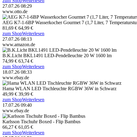
zum Shop
Weiterlesen
27.07.26 08:29
www.otto.de
AEG K7-1-6BP Wasserkocher Gourmet 7 (1,7 Liter, 7 Temperaturstu
81,69 €
64,99 €
zum Shop
Weiterlesen
27.07.26 08:13
www.amazon.de
B.K.Licht BKL1491 LED-Pendelleuchte 20 W 1600 lm
74,99 €
63,74 €
zum Shop
Weiterlesen
18.07.26 08:33
www.ebay.de
Hama WLAN LED Tischleuchte RGBW 36W in Schwarz
49,99 €
39,99 €
zum Shop
Weiterlesen
17.07.26 09:40
www.ebay.de
Karlsson Tischuhr Boxed - Flip Bambus
66,27 €
61,05 €
zum Shop
Weiterlesen