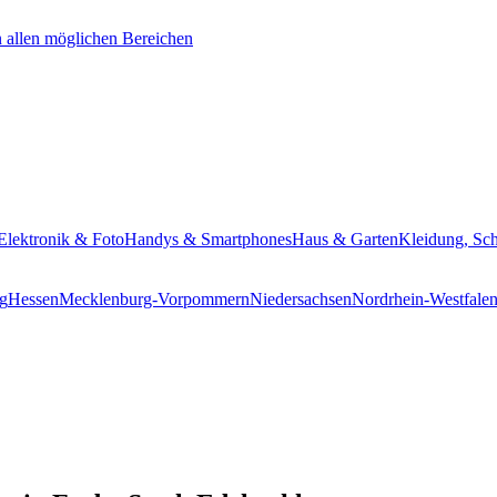
Elektronik & Foto
Handys & Smartphones
Haus & Garten
Kleidung, Sc
g
Hessen
Mecklenburg-Vorpommern
Niedersachsen
Nordrhein-Westfale