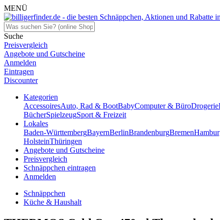
MENÜ
Suche
Preisvergleich
Angebote und Gutscheine
Anmelden
Eintragen
Discounter
Kategorien
Accessoires
Auto, Rad & Boot
Baby
Computer & Büro
Drogerie
Bücher
Spielzeug
Sport & Freizeit
Lokales
Baden-Württemberg
Bayern
Berlin
Brandenburg
Bremen
Hambur
Holstein
Thüringen
Angebote und Gutscheine
Preisvergleich
Schnäppchen eintragen
Anmelden
Schnäppchen
Küche & Haushalt