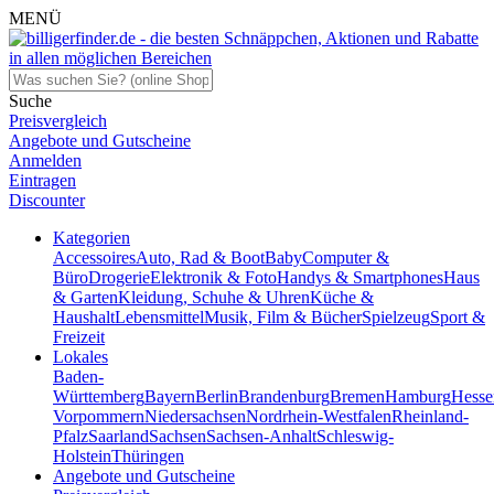
MENÜ
Suche
Preisvergleich
Angebote und Gutscheine
Anmelden
Eintragen
Discounter
Kategorien
Accessoires
Auto, Rad & Boot
Baby
Computer &
Büro
Drogerie
Elektronik & Foto
Handys & Smartphones
Haus
& Garten
Kleidung, Schuhe & Uhren
Küche &
Haushalt
Lebensmittel
Musik, Film & Bücher
Spielzeug
Sport &
Freizeit
Lokales
Baden-
Württemberg
Bayern
Berlin
Brandenburg
Bremen
Hamburg
Hesse
Vorpommern
Niedersachsen
Nordrhein-Westfalen
Rheinland-
Pfalz
Saarland
Sachsen
Sachsen-Anhalt
Schleswig-
Holstein
Thüringen
Angebote und Gutscheine