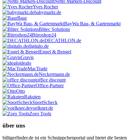
Netto Marken-Discount
Yves Rocher
babymarkt.de
Baur
BayWa Bau- & Gartenmarkt
Blitec Solutions
Büroshop24
DECATHLON.de
digitalo.de
Engel & Bengel
Gravis
idealo
MacTrade
Neckermann.de
office discount
Office-Partner
Otto
Rakuten
SportScheck
voelkner.de
Zoro Tools
über uns
billigerfinder.de ist ein Schnäppchenportal und bietet die besten