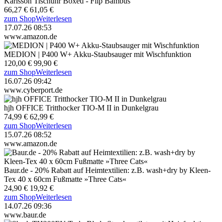
Karlsson Tischuhr Boxed - Flip Bambus
66,27 €
61,05 €
zum Shop
Weiterlesen
17.07.26 08:53
www.amazon.de
MEDION | P400 W+ Akku-Staubsauger mit Wischfunktion
120,00 €
99,90 €
zum Shop
Weiterlesen
16.07.26 09:42
www.cyberport.de
hjh OFFICE Tritthocker TIO-M II in Dunkelgrau
74,99 €
62,99 €
zum Shop
Weiterlesen
15.07.26 08:52
www.amazon.de
Baur.de - 20% Rabatt auf Heimtextilien: z.B. wash+dry by Kleen-
Tex 40 x 60cm Fußmatte »Three Cats«
24,90 €
19,92 €
zum Shop
Weiterlesen
14.07.26 09:36
www.baur.de