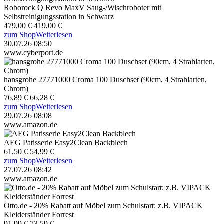
Roborock Q Revo MaxV Saug-/Wischroboter mit
Selbstreinigungsstation in Schwarz
479,00 €
419,00 €
zum Shop
Weiterlesen
30.07.26 08:50
www.cyberport.de
hansgrohe 27771000 Croma 100 Duschset (90cm, 4 Strahlarten,
Chrom)
76,89 €
66,28 €
zum Shop
Weiterlesen
29.07.26 08:08
www.amazon.de
AEG Patisserie Easy2Clean Backblech
61,50 €
54,99 €
zum Shop
Weiterlesen
27.07.26 08:42
www.amazon.de
Otto.de - 20% Rabatt auf Möbel zum Schulstart: z.B. VIPACK
Kleiderständer Forrest
91,99 €
73,59 €