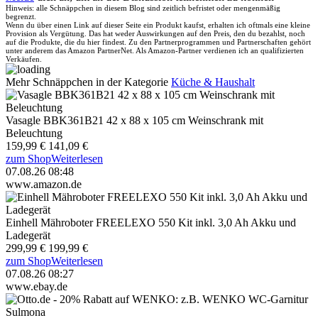
Hinweis: alle Schnäppchen in diesem Blog sind zeitlich befristet oder mengenmäßig
begrenzt.
Wenn du über einen Link auf dieser Seite ein Produkt kaufst, erhalten ich oftmals eine kleine
Provision als Vergütung. Das hat weder Auswirkungen auf den Preis, den du bezahlst, noch
auf die Produkte, die du hier findest. Zu den Partnerprogrammen und Partnerschaften gehört
unter anderem das Amazon PartnerNet. Als Amazon-Partner verdienen ich an qualifizierten
Verkäufen.
Mehr Schnäppchen in der Kategorie
Küche & Haushalt
Vasagle BBK361B21 42 x 88 x 105 cm Weinschrank mit
Beleuchtung
159,99 €
141,09 €
zum Shop
Weiterlesen
07.08.26 08:48
www.amazon.de
Einhell Mähroboter FREELEXO 550 Kit inkl. 3,0 Ah Akku und
Ladegerät
299,99 €
199,99 €
zum Shop
Weiterlesen
07.08.26 08:27
www.ebay.de