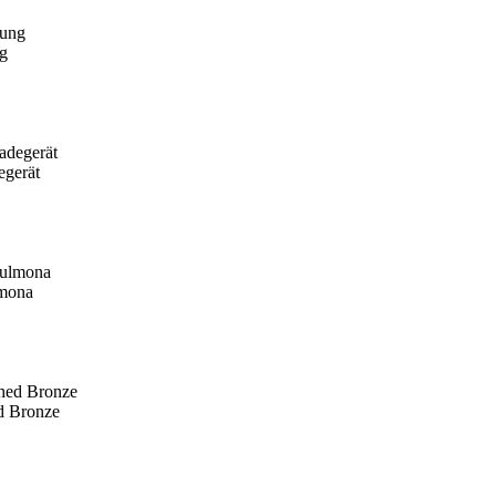
g
egerät
mona
d Bronze