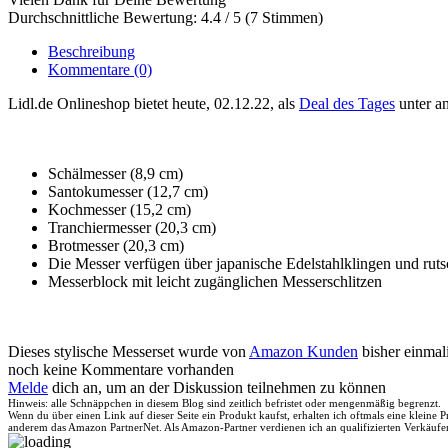
Durchschnittliche Bewertung: 4.4 / 5 (7 Stimmen)
Beschreibung
Kommentare
(0)
Lidl.de Onlineshop bietet heute, 02.12.22, als
Deal des Tages
unter a
Schälmesser (8,9 cm)
Santokumesser (12,7 cm)
Kochmesser (15,2 cm)
Tranchiermesser (20,3 cm)
Brotmesser (20,3 cm)
Die Messer verfügen über japanische Edelstahlklingen und ruts
Messerblock mit leicht zugänglichen Messerschlitzen
Dieses stylische Messerset wurde von
Amazon Kunden
bisher einmal
noch keine Kommentare vorhanden
Melde
dich an, um an der Diskussion teilnehmen zu können
Hinweis: alle Schnäppchen in diesem Blog sind zeitlich befristet oder mengenmäßig begrenzt.
Wenn du über einen Link auf dieser Seite ein Produkt kaufst, erhalten ich oftmals eine kleine
anderem das Amazon PartnerNet. Als Amazon-Partner verdienen ich an qualifizierten Verkäufe