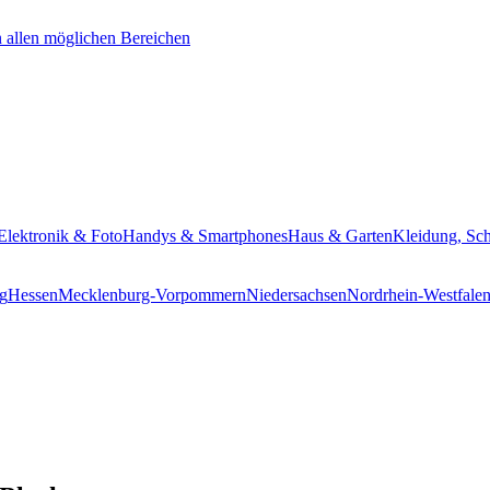
Elektronik & Foto
Handys & Smartphones
Haus & Garten
Kleidung, Sc
g
Hessen
Mecklenburg-Vorpommern
Niedersachsen
Nordrhein-Westfale