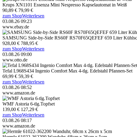
Krups XN1101 Essenza Mini Nespresso Kapselautomat in Weiß
90,89 €
79,99 €
zum Shop
Weiterlesen
03.08.26 09:23
www.ebay.de
SAMSUNG Side-by-Side RS60F RS70F65QEFEF 659 Liter Kühlsc
928,00 €
788,95 €
zum Shop
Weiterlesen
03.08.26 09:00
www.otto.de
Tefal L968S434 Ingenio Comfort Max 4-tlg. Edelstahl Pfannen-Set
69,99 €
59,39 €
zum Shop
Weiterlesen
03.08.26 08:52
www.amazon.de
WMF Astoria 6-tlg.Topfset
139,00 €
127,29 €
zum Shop
Weiterlesen
03.08.26 08:17
www.amazon.de
Hermle 61022-362200 Wanduhr, 68cm x 26cm x 5cm