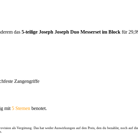
nderem das
5-teilige Joseph Joseph Duo Messerset im Block
für 29,9
chfeste Zangengriffe
ig mit
5 Sternen
benotet.
 Provision als Vergütung. Das hat weder Auswirkungen auf den Preis, den du bezahlst, noch auf d
n.