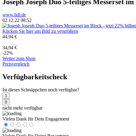
Joseph Joseph Duo 5-teiliges Messerset im
www.lidl.de
02.12.22 08:52
Klicken Sie hier um Bild zu vergrößern
44,94 €
34,94 €
-22%
Weiter zum Shop
Preisvergleich
Verfügbarkeitscheck
Ist dieses Schnäppchen noch verfügbar?
1
0
nicht mehr verfügbar
Vielen Dank für Dein Engagement
Vielen Dank für Deine Bewertung