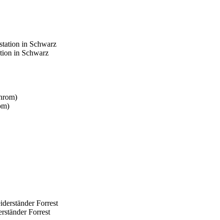
tion in Schwarz
om)
rständer Forrest