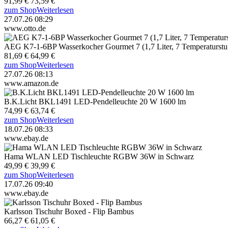
91,99 €
73,59 €
zum Shop
Weiterlesen
27.07.26 08:29
www.otto.de
AEG K7-1-6BP Wasserkocher Gourmet 7 (1,7 Liter, 7 Temperaturstu
81,69 €
64,99 €
zum Shop
Weiterlesen
27.07.26 08:13
www.amazon.de
B.K.Licht BKL1491 LED-Pendelleuchte 20 W 1600 lm
74,99 €
63,74 €
zum Shop
Weiterlesen
18.07.26 08:33
www.ebay.de
Hama WLAN LED Tischleuchte RGBW 36W in Schwarz
49,99 €
39,99 €
zum Shop
Weiterlesen
17.07.26 09:40
www.ebay.de
Karlsson Tischuhr Boxed - Flip Bambus
66,27 €
61,05 €