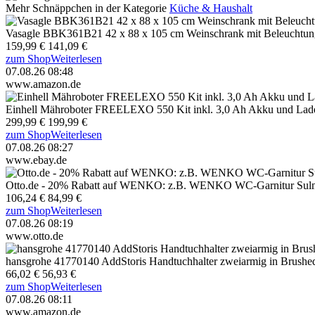
Mehr Schnäppchen in der Kategorie
Küche & Haushalt
Vasagle BBK361B21 42 x 88 x 105 cm Weinschrank mit Beleuchtun
159,99 €
141,09 €
zum Shop
Weiterlesen
07.08.26 08:48
www.amazon.de
Einhell Mähroboter FREELEXO 550 Kit inkl. 3,0 Ah Akku und Lad
299,99 €
199,99 €
zum Shop
Weiterlesen
07.08.26 08:27
www.ebay.de
Otto.de - 20% Rabatt auf WENKO: z.B. WENKO WC-Garnitur Sul
106,24 €
84,99 €
zum Shop
Weiterlesen
07.08.26 08:19
www.otto.de
hansgrohe 41770140 AddStoris Handtuchhalter zweiarmig in Brushe
66,02 €
56,93 €
zum Shop
Weiterlesen
07.08.26 08:11
www.amazon.de