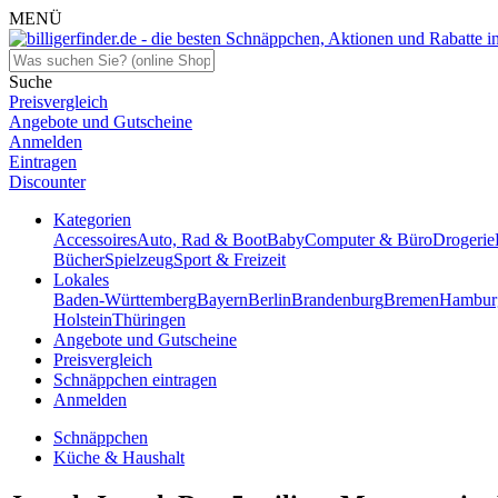
MENÜ
Suche
Preisvergleich
Angebote und Gutscheine
Anmelden
Eintragen
Discounter
Kategorien
Accessoires
Auto, Rad & Boot
Baby
Computer & Büro
Drogerie
Bücher
Spielzeug
Sport & Freizeit
Lokales
Baden-Württemberg
Bayern
Berlin
Brandenburg
Bremen
Hambur
Holstein
Thüringen
Angebote und Gutscheine
Preisvergleich
Schnäppchen eintragen
Anmelden
Schnäppchen
Küche & Haushalt