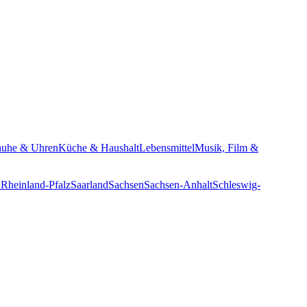
huhe & Uhren
Küche & Haushalt
Lebensmittel
Musik, Film &
n
Rheinland-Pfalz
Saarland
Sachsen
Sachsen-Anhalt
Schleswig-