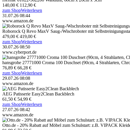
140,00 €
112,90 €
zum Shop
Weiterlesen
31.07.26 08:44
www.amazon.de
Roborock Q Revo MaxV Saug-/Wischroboter mit Selbstreinigungssta
479,00 €
419,00 €
zum Shop
Weiterlesen
30.07.26 08:50
www.cyberport.de
hansgrohe 27771000 Croma 100 Duschset (90cm, 4 Strahlarten, Chr
76,89 €
66,28 €
zum Shop
Weiterlesen
29.07.26 08:08
www.amazon.de
AEG Patisserie Easy2Clean Backblech
61,50 €
54,99 €
zum Shop
Weiterlesen
27.07.26 08:42
www.amazon.de
Otto.de - 20% Rabatt auf Möbel zum Schulstart: z.B. VIPACK Kleide