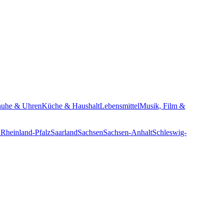
huhe & Uhren
Küche & Haushalt
Lebensmittel
Musik, Film &
n
Rheinland-Pfalz
Saarland
Sachsen
Sachsen-Anhalt
Schleswig-