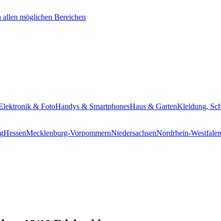
Elektronik & Foto
Handys & Smartphones
Haus & Garten
Kleidung, Sc
g
Hessen
Mecklenburg-Vorpommern
Niedersachsen
Nordrhein-Westfale