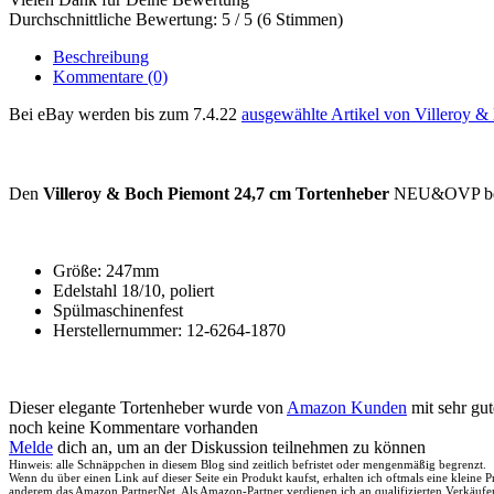
Durchschnittliche Bewertung: 5 / 5 (6 Stimmen)
Beschreibung
Kommentare
(0)
Bei eBay werden bis zum 7.4.22
ausgewählte Artikel von Villeroy &
Den
Villeroy & Boch Piemont 24,7 cm Tortenheber
NEU&OVP bekom
Größe: 247mm
Edelstahl 18/10, poliert
Spülmaschinenfest
Herstellernummer: 12-6264-1870
Dieser elegante Tortenheber wurde von
Amazon Kunden
mit sehr gu
noch keine Kommentare vorhanden
Melde
dich an, um an der Diskussion teilnehmen zu können
Hinweis: alle Schnäppchen in diesem Blog sind zeitlich befristet oder mengenmäßig begrenzt.
Wenn du über einen Link auf dieser Seite ein Produkt kaufst, erhalten ich oftmals eine kleine
anderem das Amazon PartnerNet. Als Amazon-Partner verdienen ich an qualifizierten Verkäufe