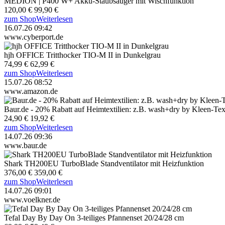
MEDION | P400 W+ Akku-Staubsauger mit Wischfunktion
120,00 €
99,90 €
zum Shop
Weiterlesen
16.07.26 09:42
www.cyberport.de
hjh OFFICE Tritthocker TIO-M II in Dunkelgrau
74,99 €
62,99 €
zum Shop
Weiterlesen
15.07.26 08:52
www.amazon.de
Baur.de - 20% Rabatt auf Heimtextilien: z.B. wash+dry by Kleen-T
24,90 €
19,92 €
zum Shop
Weiterlesen
14.07.26 09:36
www.baur.de
Shark TH200EU TurboBlade Standventilator mit Heizfunktion
376,00 €
359,00 €
zum Shop
Weiterlesen
14.07.26 09:01
www.voelkner.de
Tefal Day By Day On 3-teiliges Pfannenset 20/24/28 cm