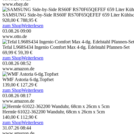
www.ebay.de
SAMSUNG Side-by-Side RS60F RS70F65QEFEF 659 Liter Kühlsc
928,00 €
788,95 €
zum Shop
Weiterlesen
03.08.26 09:00
www.otto.de
Tefal L968S434 Ingenio Comfort Max 4-tlg. Edelstahl Pfannen-Set
69,99 €
59,39 €
zum Shop
Weiterlesen
03.08.26 08:52
www.amazon.de
WMF Astoria 6-tlg.Topfset
139,00 €
127,29 €
zum Shop
Weiterlesen
03.08.26 08:17
www.amazon.de
Hermle 61022-362200 Wanduhr, 68cm x 26cm x 5cm
140,00 €
112,90 €
zum Shop
Weiterlesen
31.07.26 08:44
www.amazon.de