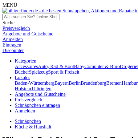
MENÜ
Suche
Preisvergleich
Angebote und Gutscheine
Anmelden
Eintragen
Discounter
Kategorien
Accessoires
Auto, Rad & Boot
Baby
Computer & Büro
Drogerie
Bücher
Spielzeug
Sport & Freizeit
Lokales
Baden-Württemberg
Bayern
Berlin
Brandenburg
Bremen
Hambur
Holstein
Thüringen
Angebote und Gutscheine
Preisvergleich
Schnäppchen eintragen
Anmelden
Schnäppchen
Küche & Haushalt