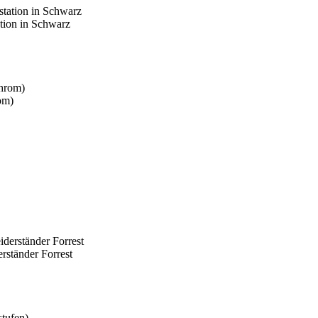
tion in Schwarz
om)
rständer Forrest