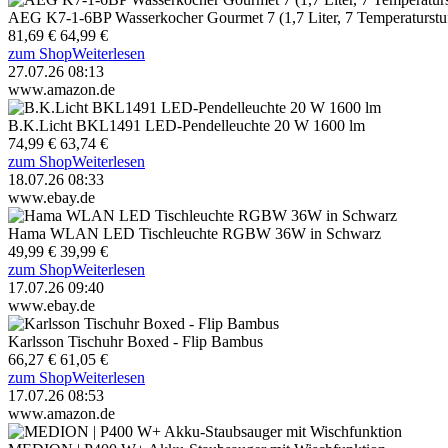
AEG K7-1-6BP Wasserkocher Gourmet 7 (1,7 Liter, 7 Temperaturstu
81,69 €
64,99 €
zum Shop
Weiterlesen
27.07.26 08:13
www.amazon.de
B.K.Licht BKL1491 LED-Pendelleuchte 20 W 1600 lm
74,99 €
63,74 €
zum Shop
Weiterlesen
18.07.26 08:33
www.ebay.de
Hama WLAN LED Tischleuchte RGBW 36W in Schwarz
49,99 €
39,99 €
zum Shop
Weiterlesen
17.07.26 09:40
www.ebay.de
Karlsson Tischuhr Boxed - Flip Bambus
66,27 €
61,05 €
zum Shop
Weiterlesen
17.07.26 08:53
www.amazon.de