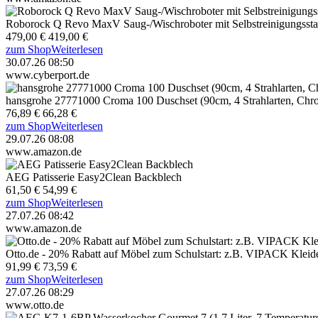
Roborock Q Revo MaxV Saug-/Wischroboter mit Selbstreinigungssta
479,00 €
419,00 €
zum Shop
Weiterlesen
30.07.26 08:50
www.cyberport.de
hansgrohe 27771000 Croma 100 Duschset (90cm, 4 Strahlarten, Chr
76,89 €
66,28 €
zum Shop
Weiterlesen
29.07.26 08:08
www.amazon.de
AEG Patisserie Easy2Clean Backblech
61,50 €
54,99 €
zum Shop
Weiterlesen
27.07.26 08:42
www.amazon.de
Otto.de - 20% Rabatt auf Möbel zum Schulstart: z.B. VIPACK Kleide
91,99 €
73,59 €
zum Shop
Weiterlesen
27.07.26 08:29
www.otto.de