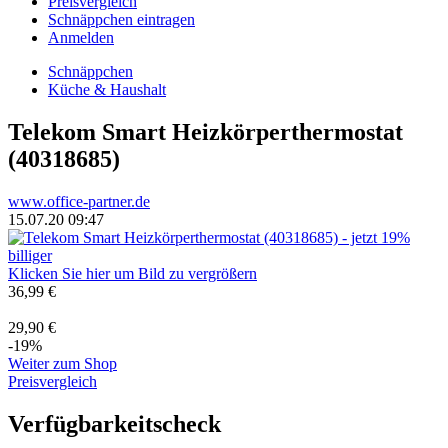
Preisvergleich
Schnäppchen eintragen
Anmelden
Schnäppchen
Küche & Haushalt
Telekom Smart Heizkörperthermostat
(40318685)
www.office-partner.de
15.07.20 09:47
Klicken Sie hier um Bild zu vergrößern
36,99 €
29,90 €
-19%
Weiter zum Shop
Preisvergleich
Verfügbarkeitscheck