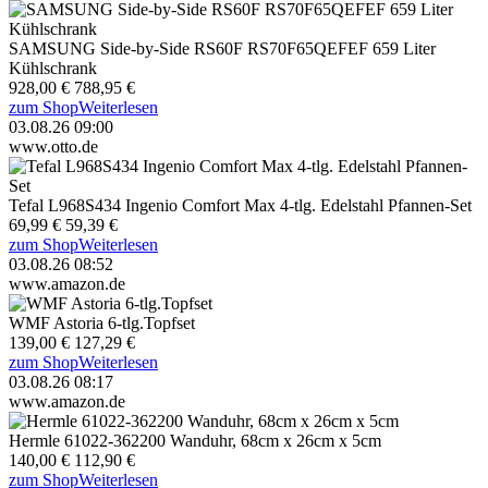
SAMSUNG Side-by-Side RS60F RS70F65QEFEF 659 Liter
Kühlschrank
928,00 €
788,95 €
zum Shop
Weiterlesen
03.08.26 09:00
www.otto.de
Tefal L968S434 Ingenio Comfort Max 4-tlg. Edelstahl Pfannen-Set
69,99 €
59,39 €
zum Shop
Weiterlesen
03.08.26 08:52
www.amazon.de
WMF Astoria 6-tlg.Topfset
139,00 €
127,29 €
zum Shop
Weiterlesen
03.08.26 08:17
www.amazon.de
Hermle 61022-362200 Wanduhr, 68cm x 26cm x 5cm
140,00 €
112,90 €
zum Shop
Weiterlesen