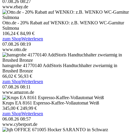
07.08.26 08:27
www.ebay.de
Otto.de - 20% Rabatt auf WENKO: z.B. WENKO WC-Garnitur
Sulmona
106,24 €
84,99 €
zum Shop
Weiterlesen
07.08.26 08:19
www.otto.de
hansgrohe 41770140 AddStoris Handtuchhalter zweiarmig in
Brushed Bronze
66,02 €
56,93 €
zum Shop
Weiterlesen
07.08.26 08:11
www.amazon.de
Krups EA 8161 Espresso-Kaffee-Vollautomat Weiß
345,00 €
249,99 €
zum Shop
Weiterlesen
06.08.26 08:57
www.cyberport.de