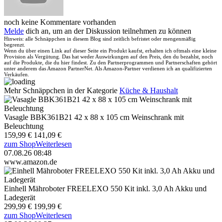
noch keine Kommentare vorhanden
Melde
dich an, um an der Diskussion teilnehmen zu können
Hinweis: alle Schnäppchen in diesem Blog sind zeitlich befristet oder mengenmäßig
begrenzt.
Wenn du über einen Link auf dieser Seite ein Produkt kaufst, erhalten ich oftmals eine kleine
Provision als Vergütung. Das hat weder Auswirkungen auf den Preis, den du bezahlst, noch
auf die Produkte, die du hier findest. Zu den Partnerprogrammen und Partnerschaften gehört
unter anderem das Amazon PartnerNet. Als Amazon-Partner verdienen ich an qualifizierten
Verkäufen.
Mehr Schnäppchen in der Kategorie
Küche & Haushalt
Vasagle BBK361B21 42 x 88 x 105 cm Weinschrank mit
Beleuchtung
159,99 €
141,09 €
zum Shop
Weiterlesen
07.08.26 08:48
www.amazon.de
Einhell Mähroboter FREELEXO 550 Kit inkl. 3,0 Ah Akku und
Ladegerät
299,99 €
199,99 €
zum Shop
Weiterlesen