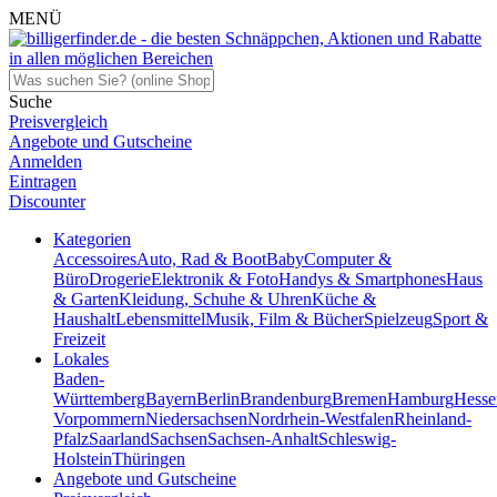
MENÜ
Suche
Preisvergleich
Angebote und Gutscheine
Anmelden
Eintragen
Discounter
Kategorien
Accessoires
Auto, Rad & Boot
Baby
Computer &
Büro
Drogerie
Elektronik & Foto
Handys & Smartphones
Haus
& Garten
Kleidung, Schuhe & Uhren
Küche &
Haushalt
Lebensmittel
Musik, Film & Bücher
Spielzeug
Sport &
Freizeit
Lokales
Baden-
Württemberg
Bayern
Berlin
Brandenburg
Bremen
Hamburg
Hesse
Vorpommern
Niedersachsen
Nordrhein-Westfalen
Rheinland-
Pfalz
Saarland
Sachsen
Sachsen-Anhalt
Schleswig-
Holstein
Thüringen
Angebote und Gutscheine