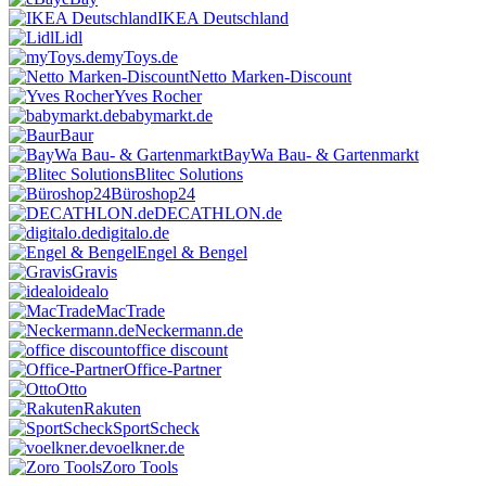
IKEA Deutschland
Lidl
myToys.de
Netto Marken-Discount
Yves Rocher
babymarkt.de
Baur
BayWa Bau- & Gartenmarkt
Blitec Solutions
Büroshop24
DECATHLON.de
digitalo.de
Engel & Bengel
Gravis
idealo
MacTrade
Neckermann.de
office discount
Office-Partner
Otto
Rakuten
SportScheck
voelkner.de
Zoro Tools