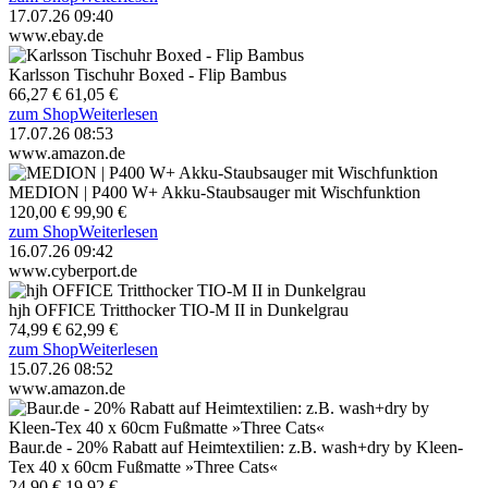
17.07.26 09:40
www.ebay.de
Karlsson Tischuhr Boxed - Flip Bambus
66,27 €
61,05 €
zum Shop
Weiterlesen
17.07.26 08:53
www.amazon.de
MEDION | P400 W+ Akku-Staubsauger mit Wischfunktion
120,00 €
99,90 €
zum Shop
Weiterlesen
16.07.26 09:42
www.cyberport.de
hjh OFFICE Tritthocker TIO-M II in Dunkelgrau
74,99 €
62,99 €
zum Shop
Weiterlesen
15.07.26 08:52
www.amazon.de
Baur.de - 20% Rabatt auf Heimtextilien: z.B. wash+dry by Kleen-
Tex 40 x 60cm Fußmatte »Three Cats«
24,90 €
19,92 €