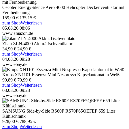
Cecotec EnergySilence Aero 4600 Helicopter Deckenventilator mit
Fernbedienung
159,00 €
135,15 €
zum Shop
Weiterlesen
05.08.26 08:06
www.amazon.de
Zilan ZLN-4000 Akku-Tischventilator
34,90 €
24,90 €
zum Shop
Weiterlesen
04.08.26 09:28
www.ebay.de
Krups XN1101 Essenza Mini Nespresso Kapselautomat in Weiß
90,89 €
79,99 €
zum Shop
Weiterlesen
03.08.26 09:23
www.ebay.de
SAMSUNG Side-by-Side RS60F RS70F65QEFEF 659 Liter
Kühlschrank
928,00 €
788,95 €
zum Shop
Weiterlesen