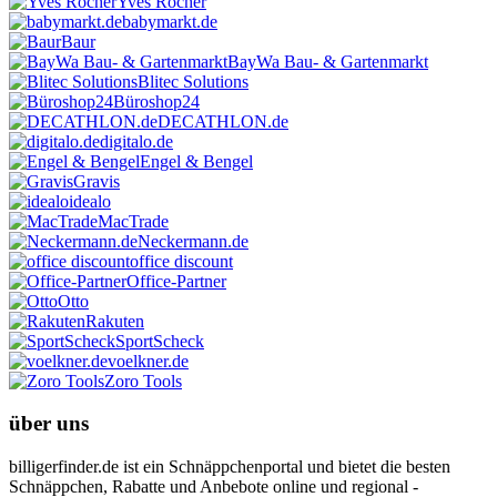
Yves Rocher
babymarkt.de
Baur
BayWa Bau- & Gartenmarkt
Blitec Solutions
Büroshop24
DECATHLON.de
digitalo.de
Engel & Bengel
Gravis
idealo
MacTrade
Neckermann.de
office discount
Office-Partner
Otto
Rakuten
SportScheck
voelkner.de
Zoro Tools
über uns
billigerfinder.de ist ein Schnäppchenportal und bietet die besten
Schnäppchen, Rabatte und Anbebote online und regional -