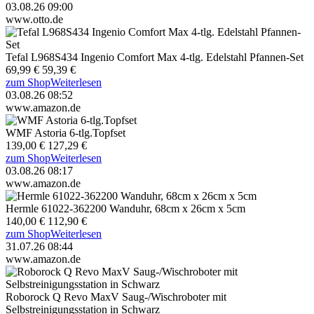
03.08.26 09:00
www.otto.de
Tefal L968S434 Ingenio Comfort Max 4-tlg. Edelstahl Pfannen-Set
69,99 €
59,39 €
zum Shop
Weiterlesen
03.08.26 08:52
www.amazon.de
WMF Astoria 6-tlg.Topfset
139,00 €
127,29 €
zum Shop
Weiterlesen
03.08.26 08:17
www.amazon.de
Hermle 61022-362200 Wanduhr, 68cm x 26cm x 5cm
140,00 €
112,90 €
zum Shop
Weiterlesen
31.07.26 08:44
www.amazon.de
Roborock Q Revo MaxV Saug-/Wischroboter mit
Selbstreinigungsstation in Schwarz