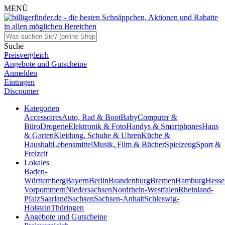
MENÜ
Suche
Preisvergleich
Angebote und Gutscheine
Anmelden
Eintragen
Discounter
Kategorien
Accessoires
Auto, Rad & Boot
Baby
Computer &
Büro
Drogerie
Elektronik & Foto
Handys & Smartphones
Haus
& Garten
Kleidung, Schuhe & Uhren
Küche &
Haushalt
Lebensmittel
Musik, Film & Bücher
Spielzeug
Sport &
Freizeit
Lokales
Baden-
Württemberg
Bayern
Berlin
Brandenburg
Bremen
Hamburg
Hesse
Vorpommern
Niedersachsen
Nordrhein-Westfalen
Rheinland-
Pfalz
Saarland
Sachsen
Sachsen-Anhalt
Schleswig-
Holstein
Thüringen
Angebote und Gutscheine