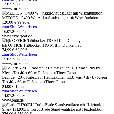
17.07.26 08:53
www.amazon.de
MEDION | P400 W+ Akku-Staubsauger mit Wischfunktion
120,00 €
99,90 €
zum Shop
Weiterlesen
16.07.26 09:42
www.cyberport.de
hjh OFFICE Tritthocker TIO-M II in Dunkelgrau
74,99 €
62,99 €
zum Shop
Weiterlesen
15.07.26 08:52
www.amazon.de
Baur.de - 20% Rabatt auf Heimtextilien: z.B. wash+dry by Kleen-
Tex 40 x 60cm Fußmatte »Three Cats«
24,90 €
19,92 €
zum Shop
Weiterlesen
14.07.26 09:36
www.baur.de
Shark TH200EU TurboBlade Standventilator mit Heizfunktion
376,00 €
359,00 €