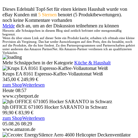
Dieses Edelstahl Topf-Set für einen kleinen Haushalt wurde von
eBay Kunden mit
5 Sternen
benotet (5 Produktbewertungen).
noch keine Kommentare vorhanden
Melde
dich an, um an der Diskussion teilnehmen zu können
Hinweis: alle Schnäppchen in diesem Blog sind zeitlich befristet oder mengenmäßig
begrenzt.
Wenn du über einen Link auf dieser Seite ein Produkt kaufst, erhalten ich oftmals eine kleine
Provision als Vergütung. Das hat weder Auswirkungen auf den Preis, den du bezahlst, noch
auf die Produkte, die du hier findest. Zu den Partnerprogrammen und Partnerschaften gehört
unter anderem das Amazon PartnerNet. Als Amazon-Partner verdienen ich an qualifizierten
Verkäufen.
Mehr Schnäppchen in der Kategorie
Küche & Haushalt
Krups EA 8161 Espresso-Kaffee-Vollautomat Weiß
345,00 €
249,99 €
zum Shop
Weiterlesen
Heute 08:57
www.cyberport.de
hjh OFFICE 671005 Hocker SARANTO in Schwarz
99,90 €
83,99 €
zum Shop
Weiterlesen
05.08.26 08:29
www.amazon.de