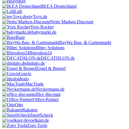
eBay
IKEA Deutschland
Lidl
myToys.de
Netto Marken-Discount
Yves Rocher
babymarkt.de
Baur
BayWa Bau- & Gartenmarkt
Blitec Solutions
Büroshop24
DECATHLON.de
digitalo.de
Engel & Bengel
Gravis
idealo
MacTrade
Neckermann.de
office discount
Office-Partner
Otto
Rakuten
SportScheck
voelkner.de
Zoro Tools