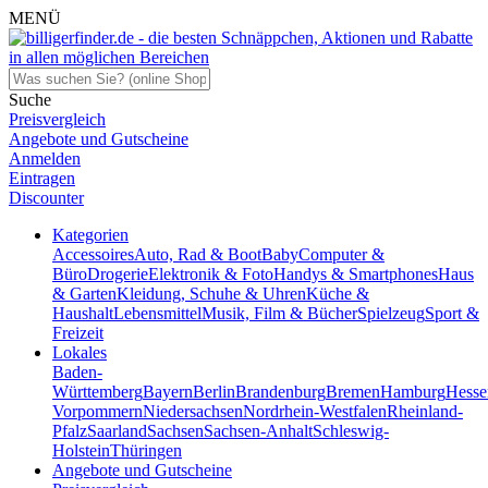
MENÜ
Suche
Preisvergleich
Angebote und Gutscheine
Anmelden
Eintragen
Discounter
Kategorien
Accessoires
Auto, Rad & Boot
Baby
Computer &
Büro
Drogerie
Elektronik & Foto
Handys & Smartphones
Haus
& Garten
Kleidung, Schuhe & Uhren
Küche &
Haushalt
Lebensmittel
Musik, Film & Bücher
Spielzeug
Sport &
Freizeit
Lokales
Baden-
Württemberg
Bayern
Berlin
Brandenburg
Bremen
Hamburg
Hesse
Vorpommern
Niedersachsen
Nordrhein-Westfalen
Rheinland-
Pfalz
Saarland
Sachsen
Sachsen-Anhalt
Schleswig-
Holstein
Thüringen
Angebote und Gutscheine