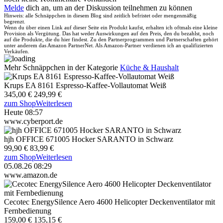
Melde
dich an, um an der Diskussion teilnehmen zu können
Hinweis: alle Schnäppchen in diesem Blog sind zeitlich befristet oder mengenmäßig
begrenzt.
Wenn du über einen Link auf dieser Seite ein Produkt kaufst, erhalten ich oftmals eine kleine
Provision als Vergütung. Das hat weder Auswirkungen auf den Preis, den du bezahlst, noch
auf die Produkte, die du hier findest. Zu den Partnerprogrammen und Partnerschaften gehört
unter anderem das Amazon PartnerNet. Als Amazon-Partner verdienen ich an qualifizierten
Verkäufen.
Mehr Schnäppchen in der Kategorie
Küche & Haushalt
Krups EA 8161 Espresso-Kaffee-Vollautomat Weiß
345,00 €
249,99 €
zum Shop
Weiterlesen
Heute 08:57
www.cyberport.de
hjh OFFICE 671005 Hocker SARANTO in Schwarz
99,90 €
83,99 €
zum Shop
Weiterlesen
05.08.26 08:29
www.amazon.de
Cecotec EnergySilence Aero 4600 Helicopter Deckenventilator mit
Fernbedienung
159,00 €
135,15 €