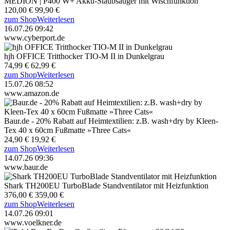
MEDION | P400 W+ Akku-Staubsauger mit Wischfunktion
120,00 €
99,90 €
zum Shop
Weiterlesen
16.07.26 09:42
www.cyberport.de
hjh OFFICE Tritthocker TIO-M II in Dunkelgrau
74,99 €
62,99 €
zum Shop
Weiterlesen
15.07.26 08:52
www.amazon.de
Baur.de - 20% Rabatt auf Heimtextilien: z.B. wash+dry by Kleen-
Tex 40 x 60cm Fußmatte »Three Cats«
24,90 €
19,92 €
zum Shop
Weiterlesen
14.07.26 09:36
www.baur.de
Shark TH200EU TurboBlade Standventilator mit Heizfunktion
376,00 €
359,00 €
zum Shop
Weiterlesen
14.07.26 09:01
www.voelkner.de