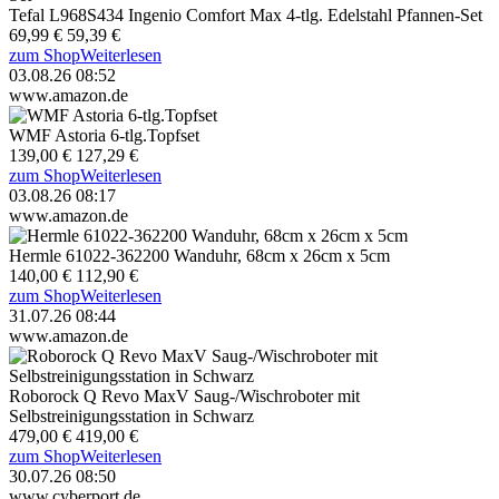
Tefal L968S434 Ingenio Comfort Max 4-tlg. Edelstahl Pfannen-Set
69,99 €
59,39 €
zum Shop
Weiterlesen
03.08.26 08:52
www.amazon.de
WMF Astoria 6-tlg.Topfset
139,00 €
127,29 €
zum Shop
Weiterlesen
03.08.26 08:17
www.amazon.de
Hermle 61022-362200 Wanduhr, 68cm x 26cm x 5cm
140,00 €
112,90 €
zum Shop
Weiterlesen
31.07.26 08:44
www.amazon.de
Roborock Q Revo MaxV Saug-/Wischroboter mit
Selbstreinigungsstation in Schwarz
479,00 €
419,00 €
zum Shop
Weiterlesen
30.07.26 08:50
www.cyberport.de