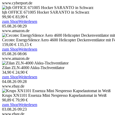
www.cyberport.de
hjh OFFICE 671005 Hocker SARANTO in Schwarz
99,90 €
83,99 €
zum Shop
Weiterlesen
05.08.26 08:29
www.amazon.de
Cecotec EnergySilence Aero 4600 Helicopter Deckenventilator mit 
159,00 €
135,15 €
zum Shop
Weiterlesen
05.08.26 08:06
www.amazon.de
Zilan ZLN-4000 Akku-Tischventilator
34,90 €
24,90 €
zum Shop
Weiterlesen
04.08.26 09:28
www.ebay.de
Krups XN1101 Essenza Mini Nespresso Kapselautomat in Weiß
90,89 €
79,99 €
zum Shop
Weiterlesen
03.08.26 09:23
www.ebay.de