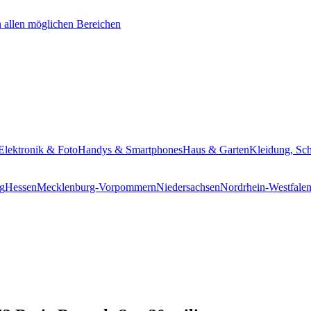
Elektronik & Foto
Handys & Smartphones
Haus & Garten
Kleidung, Sc
g
Hessen
Mecklenburg-Vorpommern
Niedersachsen
Nordrhein-Westfale