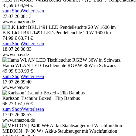
81,69 €
64,99 €
zum Shop
Weiterlesen
27.07.26 08:13
www.amazon.de
B.K.Licht BKL1491 LED-Pendelleuchte 20 W 1600 lm
74,99 €
63,74 €
zum Shop
Weiterlesen
18.07.26 08:33
www.ebay.de
Hama WLAN LED Tischleuchte RGBW 36W in Schwarz
49,99 €
39,99 €
zum Shop
Weiterlesen
17.07.26 09:40
www.ebay.de
Karlsson Tischuhr Boxed - Flip Bambus
66,27 €
61,05 €
zum Shop
Weiterlesen
17.07.26 08:53
www.amazon.de
MEDION | P400 W+ Akku-Staubsauger mit Wischfunktion