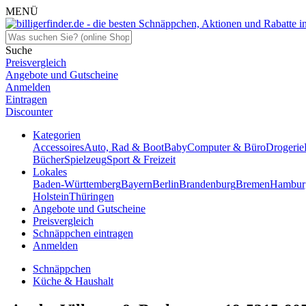
MENÜ
Suche
Preisvergleich
Angebote und Gutscheine
Anmelden
Eintragen
Discounter
Kategorien
Accessoires
Auto, Rad & Boot
Baby
Computer & Büro
Drogerie
Bücher
Spielzeug
Sport & Freizeit
Lokales
Baden-Württemberg
Bayern
Berlin
Brandenburg
Bremen
Hambur
Holstein
Thüringen
Angebote und Gutscheine
Preisvergleich
Schnäppchen eintragen
Anmelden
Schnäppchen
Küche & Haushalt