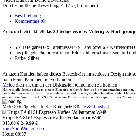
Durchschnittliche Bewertung: 4.3 / 5 (3 Stimmen)
Beschreibung
Kommentare
(0)
Amazon bietet aktuell das
30-teilige vivo by Villeroy & Boch grou
6 x Tafelgabel 6 x Tafelmesser 6 x Tafellöffel 6 x Kaffeelöffe
aus pflegeleichtem rostfreiem Edelstahl, geschmacksneutral und
Farbe: Silber
Amazon Kunden haben dieses Besteck-Set im zeitlosen Design mit s
noch keine Kommentare vorhanden
Melde
dich an, um an der Diskussion teilnehmen zu können
Hinweis: alle Schnäppchen in diesem Blog sind zeitlich befristet oder mengenmäßig begrenzt.
Wenn du über einen Link auf dieser Seite ein Produkt kaufst, erhalten ich oftmals eine kleine
anderem das Amazon PartnerNet. Als Amazon-Partner verdienen ich an qualifizierten Verkäufe
Mehr Schnäppchen in der Kategorie
Küche & Haushalt
Krups EA 8161 Espresso-Kaffee-Vollautomat Weiß
345,00 €
249,99 €
zum Shop
Weiterlesen
Heute 08:57