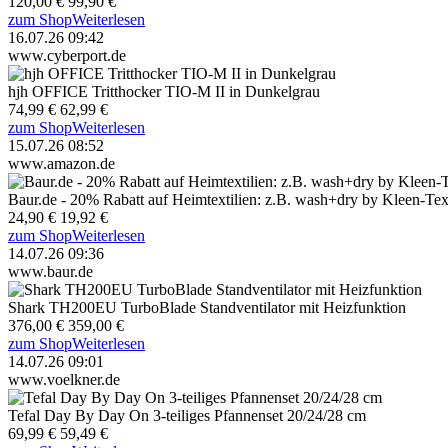
120,00 €
99,90 €
zum Shop
Weiterlesen
16.07.26 09:42
www.cyberport.de
hjh OFFICE Tritthocker TIO-M II in Dunkelgrau
74,99 €
62,99 €
zum Shop
Weiterlesen
15.07.26 08:52
www.amazon.de
Baur.de - 20% Rabatt auf Heimtextilien: z.B. wash+dry by Kleen-T
24,90 €
19,92 €
zum Shop
Weiterlesen
14.07.26 09:36
www.baur.de
Shark TH200EU TurboBlade Standventilator mit Heizfunktion
376,00 €
359,00 €
zum Shop
Weiterlesen
14.07.26 09:01
www.voelkner.de
Tefal Day By Day On 3-teiliges Pfannenset 20/24/28 cm
69,99 €
59,49 €