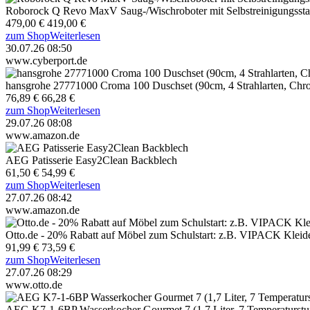
Roborock Q Revo MaxV Saug-/Wischroboter mit Selbstreinigungssta
479,00 €
419,00 €
zum Shop
Weiterlesen
30.07.26 08:50
www.cyberport.de
hansgrohe 27771000 Croma 100 Duschset (90cm, 4 Strahlarten, Chr
76,89 €
66,28 €
zum Shop
Weiterlesen
29.07.26 08:08
www.amazon.de
AEG Patisserie Easy2Clean Backblech
61,50 €
54,99 €
zum Shop
Weiterlesen
27.07.26 08:42
www.amazon.de
Otto.de - 20% Rabatt auf Möbel zum Schulstart: z.B. VIPACK Kleide
91,99 €
73,59 €
zum Shop
Weiterlesen
27.07.26 08:29
www.otto.de
AEG K7-1-6BP Wasserkocher Gourmet 7 (1,7 Liter, 7 Temperaturstu