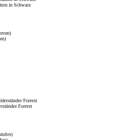
tion in Schwarz
om)
rständer Forrest
fen)