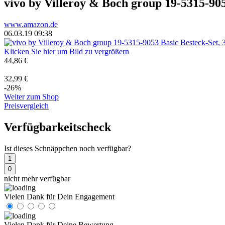
vivo by Villeroy & Boch group 19-5315-9053
www.amazon.de
06.03.19 09:38
Klicken Sie hier um Bild zu vergrößern
44,86 €
32,99 €
-26%
Weiter zum Shop
Preisvergleich
Verfügbarkeitscheck
Ist dieses Schnäppchen noch verfügbar?
1
0
nicht mehr verfügbar
Vielen Dank für Dein Engagement
Vielen Dank für Deine Bewertung