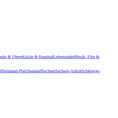
huhe & Uhren
Küche & Haushalt
Lebensmittel
Musik, Film &
n
Rheinland-Pfalz
Saarland
Sachsen
Sachsen-Anhalt
Schleswig-