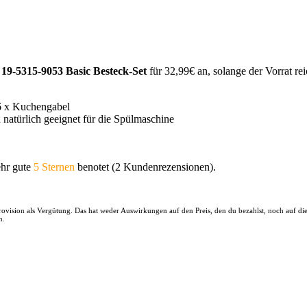
p 19-5315-9053 Basic Besteck-Set
für 32,99€ an, solange der Vorrat rei
l 6 x Kuchengabel
 natürlich geeignet für die Spülmaschine
ehr gute
5 Sternen
benotet (2 Kundenrezensionen).
 Provision als Vergütung. Das hat weder Auswirkungen auf den Preis, den du bezahlst, noch auf d
n.