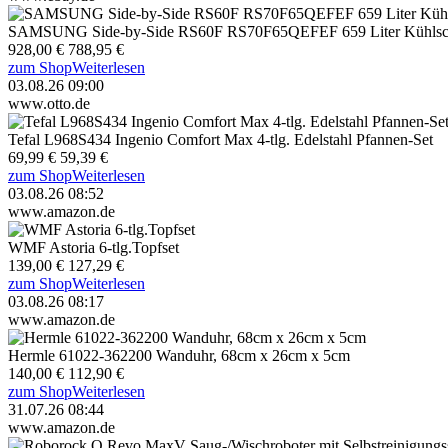
SAMSUNG Side-by-Side RS60F RS70F65QEFEF 659 Liter Kühlsc
928,00 €
788,95 €
zum Shop
Weiterlesen
03.08.26 09:00
www.otto.de
Tefal L968S434 Ingenio Comfort Max 4-tlg. Edelstahl Pfannen-Set
69,99 €
59,39 €
zum Shop
Weiterlesen
03.08.26 08:52
www.amazon.de
WMF Astoria 6-tlg.Topfset
139,00 €
127,29 €
zum Shop
Weiterlesen
03.08.26 08:17
www.amazon.de
Hermle 61022-362200 Wanduhr, 68cm x 26cm x 5cm
140,00 €
112,90 €
zum Shop
Weiterlesen
31.07.26 08:44
www.amazon.de