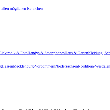
Elektronik & Foto
Handys & Smartphones
Haus & Garten
Kleidung, Sc
g
Hessen
Mecklenburg-Vorpommern
Niedersachsen
Nordrhein-Westfale