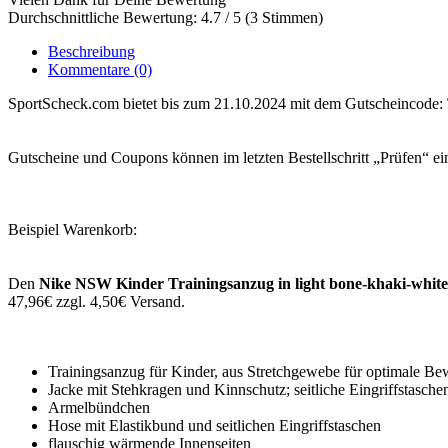
Durchschnittliche Bewertung: 4.7 / 5 (3 Stimmen)
Beschreibung
Kommentare
(0)
SportScheck.com bietet bis zum 21.10.2024 mit dem Gutscheincode:
Gutscheine und Coupons können im letzten Bestellschritt „Prüfen“ ei
Beispiel Warenkorb:
Den
Nike NSW Kinder Trainingsanzug in light bone-khaki-whit
47,96€ zzgl. 4,50€ Versand.
Trainingsanzug für Kinder, aus Stretchgewebe für optimale Bewe
Jacke mit Stehkragen und Kinnschutz; seitliche Eingriffstasche
Armelbündchen
Hose mit Elastikbund und seitlichen Eingriffstaschen
flauschig wärmende Innenseiten