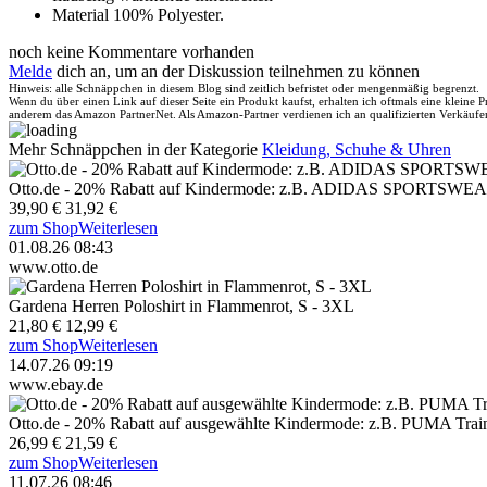
Material 100% Polyester.
noch keine Kommentare vorhanden
Melde
dich an, um an der Diskussion teilnehmen zu können
Hinweis: alle Schnäppchen in diesem Blog sind zeitlich befristet oder mengenmäßig begrenzt.
Wenn du über einen Link auf dieser Seite ein Produkt kaufst, erhalten ich oftmals eine kleine
anderem das Amazon PartnerNet. Als Amazon-Partner verdienen ich an qualifizierten Verkäufe
Mehr Schnäppchen in der Kategorie
Kleidung, Schuhe & Uhren
Otto.de - 20% Rabatt auf Kindermode: z.B. ADIDAS SPORTSWEAR
39,90 €
31,92 €
zum Shop
Weiterlesen
01.08.26 08:43
www.otto.de
Gardena Herren Poloshirt in Flammenrot, S - 3XL
21,80 €
12,99 €
zum Shop
Weiterlesen
14.07.26 09:19
www.ebay.de
Otto.de - 20% Rabatt auf ausgewählte Kindermode: z.B. PUMA T
26,99 €
21,59 €
zum Shop
Weiterlesen
11.07.26 08:46