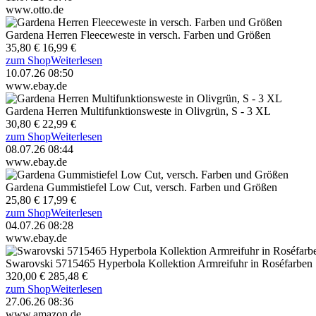
www.otto.de
Gardena Herren Fleeceweste in versch. Farben und Größen
35,80 €
16,99 €
zum Shop
Weiterlesen
10.07.26 08:50
www.ebay.de
Gardena Herren Multifunktionsweste in Olivgrün, S - 3 XL
30,80 €
22,99 €
zum Shop
Weiterlesen
08.07.26 08:44
www.ebay.de
Gardena Gummistiefel Low Cut, versch. Farben und Größen
25,80 €
17,99 €
zum Shop
Weiterlesen
04.07.26 08:28
www.ebay.de
Swarovski 5715465 Hyperbola Kollektion Armreifuhr in Roséfarben
320,00 €
285,48 €
zum Shop
Weiterlesen
27.06.26 08:36
www.amazon.de