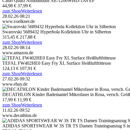
Casio Quarz Armbanduhr AE-1200WHD-1AVEF
44,98 €
37,99 €
zum Shop
Weiterlesen
28.02.26 08:21
www.voelkner.de
Swarovski 5689432 Hyperbola Kollektion Uhr in Silberton
315,45 €
217,88 €
zum Shop
Weiterlesen
28.02.26 08:14
www.amazon.de
TEFAL FW402HE0 Easy Fry XL Surface Heißluftfritteuse
124,13 €
107,91 €
zum Shop
Weiterlesen
27.02.26 09:32
www.ebay.de
DECATHLON Kinder Bademantel Mikrofaser in Rosa, versch. Grö
17,99 €
11,99 €
zum Shop
Weiterlesen
11.02.26 09:52
www.decathlon.de
ADIDAS SPORTSWEAR W 3S TR TS Damen Trainingsanzug S in