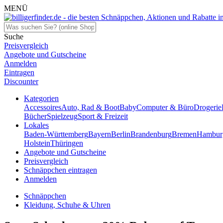
MENÜ
Suche
Preisvergleich
Angebote und Gutscheine
Anmelden
Eintragen
Discounter
Kategorien
Accessoires
Auto, Rad & Boot
Baby
Computer & Büro
Drogerie
Bücher
Spielzeug
Sport & Freizeit
Lokales
Baden-Württemberg
Bayern
Berlin
Brandenburg
Bremen
Hambur
Holstein
Thüringen
Angebote und Gutscheine
Preisvergleich
Schnäppchen eintragen
Anmelden
Schnäppchen
Kleidung, Schuhe & Uhren