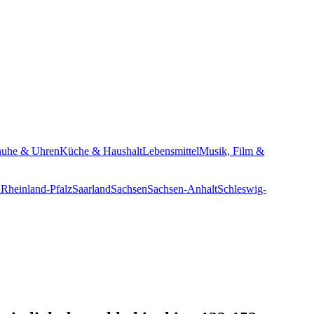
huhe & Uhren
Küche & Haushalt
Lebensmittel
Musik, Film &
n
Rheinland-Pfalz
Saarland
Sachsen
Sachsen-Anhalt
Schleswig-