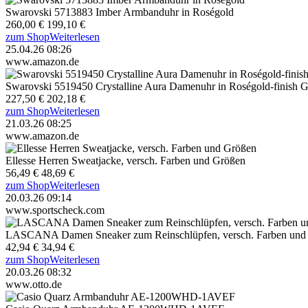
Swarovski 5713883 Imber Armbanduhr in Roségold
260,00 €
199,10 €
zum Shop
Weiterlesen
25.04.26 08:26
www.amazon.de
Swarovski 5519450 Crystalline Aura Damenuhr in Roségold-finish 
227,50 €
202,18 €
zum Shop
Weiterlesen
21.03.26 08:25
www.amazon.de
Ellesse Herren Sweatjacke, versch. Farben und Größen
56,49 €
48,69 €
zum Shop
Weiterlesen
20.03.26 09:14
www.sportscheck.com
LASCANA Damen Sneaker zum Reinschlüpfen, versch. Farben und
42,94 €
34,94 €
zum Shop
Weiterlesen
20.03.26 08:32
www.otto.de