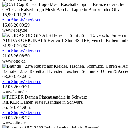
CAT Cap Raised Logo Mesh Baseballkappe in Bronze oder Oliv
15,99 €
11,99 €
zum Shop
Weiterlesen
16.06.26 09:29
www.ebay.de
ADIDAS ORIGINALS Herren T-Shirt 3S TEE, versch. Farben und
31,99 €
26,94 €
zum Shop
Weiterlesen
21.05.26 08:50
www.otto.de
Baur.de - 23% Rabatt auf Kleider, Taschen, Schmuck, Uhren & Acc
63,20 €
48,66 €
zum Shop
Weiterlesen
12.05.26 09:31
www.baur.de
RIEKER Damen Plateausandale in Schwarz
56,19 €
44,90 €
zum Shop
Weiterlesen
06.05.26 08:57
www.otto.de